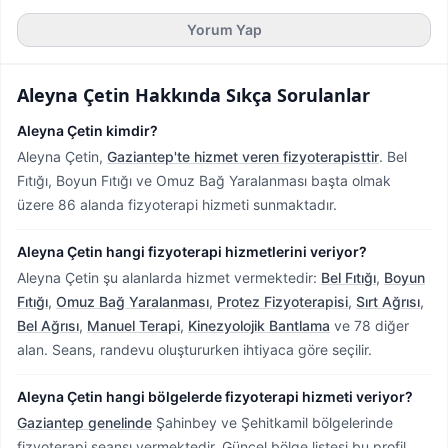
Yorum Yap
Aleyna Çetin
Hakkında Sıkça Sorulanlar
Aleyna Çetin kimdir?
Aleyna Çetin,
Gaziantep'te hizmet veren fizyoterapisttir
.
Bel
Fıtığı, Boyun Fıtığı ve Omuz Bağ Yaralanması başta olmak
üzere 86 alanda fizyoterapi hizmeti sunmaktadır.
Aleyna Çetin hangi fizyoterapi hizmetlerini veriyor?
Aleyna Çetin şu alanlarda hizmet vermektedir:
Bel Fıtığı
,
Boyun
Fıtığı
,
Omuz Bağ Yaralanması
,
Protez Fizyoterapisi
,
Sırt Ağrısı
,
Bel Ağrısı
,
Manuel Terapi
,
Kinezyolojik Bantlama
ve 78 diğer
alan. Seans, randevu oluştururken ihtiyaca göre seçilir.
Aleyna Çetin hangi bölgelerde fizyoterapi hizmeti veriyor?
Gaziantep genelinde
Şahinbey ve Şehitkamil bölgelerinde
fizyoterapi seansı vermektedir.
Güncel bölge listesi bu profil