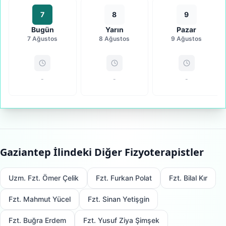
7
8
9
Bugün
Yarın
Pazar
7 Ağustos
8 Ağustos
9 Ağustos
-
-
-
Gaziantep
İlindeki Diğer Fizyoterapistler
Uzm. Fzt. Ömer Çelik
Fzt. Furkan Polat
Fzt. Bilal Kır
Fzt. Mahmut Yücel
Fzt. Sinan Yetişgin
Fzt. Buğra Erdem
Fzt. Yusuf Ziya Şimşek