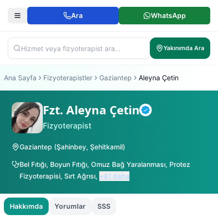
Ara
WhatsApp
Yakınımda Ara
Ana Sayfa
Fizyoterapistler
Gaziantep
Aleyna Çetin
Fzt. Aleyna Çetin
Doğrulanmış
Fizyoterapist
Gaziantep
(
Şahinbey
,
Şehitkamil
)
Bel Fıtığı
,
Boyun Fıtığı
,
Omuz Bağ Yaralanması
,
Protez
Fizyoterapisi
,
Sırt Ağrısı
,
+
81
daha
Hakkımda
Yorumlar
SSS