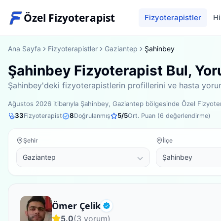
Özel Fizyoterapist
Fizyoterapistler
Hi
Ana Sayfa
Fizyoterapistler
Gaziantep
Şahinbey
Şahinbey Fizyoterapist Bul, Yor
Şahinbey'deki fizyoterapistlerin profillerini ve hasta yor
Ağustos 2026
itibarıyla
Şahinbey, Gaziantep bölgesinde
Özel Fizyote
33
8
5
/5
Fizyoterapist
Doğrulanmış
Ort. Puan (
6
değerlendirme)
Şehir
İlçe
Uzman Fizyoterapist
Ömer Çelik
Doğrulanmış
5.0
(
3
yorum)