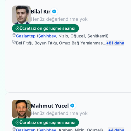
Fizyoterapist
Bilal Kır
Doğrulanmış
Henüz değerlendirme yok
Ücretsiz ön görüşme seansı
Gaziantep
(
Şahinbey
,
Nizip
,
Oğuzeli
,
Şehitkamil
)
Bel Fıtığı
,
Boyun Fıtığı
,
Omuz Bağ Yaralanması
,
Protez Fizyo
+
81
daha
Fizyoterapist
Mahmut Yücel
Doğrulanmış
Henüz değerlendirme yok
Ücretsiz ön görüşme seansı
Gaziantep
(
Şahinbey
,
Araban
,
Nizip
,
Oğuzeli
)
+
4
daha