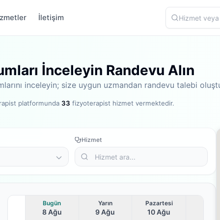
zmetler
İletişim
umları İnceleyin Randevu Alın
umlarını inceleyin; size uygun uzmandan randevu talebi oluşt
rapist platformunda
33
fizyoterapist hizmet vermektedir
.
Hizmet
Bugün
Yarın
Pazartesi
8 Ağu
9 Ağu
10 Ağu