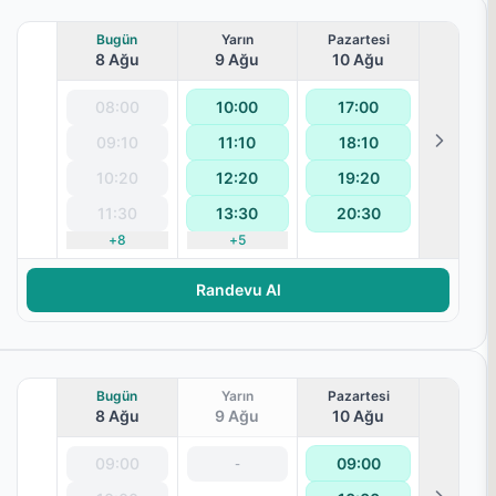
Bugün
Yarın
Pazartesi
8 Ağu
9 Ağu
10 Ağu
08:00
10:00
17:00
09:10
11:10
18:10
terapisi
10:20
12:20
19:20
11:30
13:30
20:30
+
8
+
5
Randevu Al
Bugün
Yarın
Pazartesi
8 Ağu
9 Ağu
10 Ağu
09:00
09:00
-