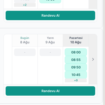
terapisi
+
2
Randevu Al
Bugün
Yarın
Pazartesi
8 Ağu
9 Ağu
10 Ağu
08:00
-
-
08:55
09:50
10:45
+
9
Randevu Al