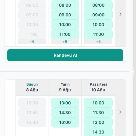
08:00
08:00
08:00
09:00
09:00
09:00
terapisi
10:00
10:00
10:00
11:00
11:00
11:00
+
6
+
6
+
6
Randevu Al
Bugün
Yarın
Pazartesi
8 Ağu
9 Ağu
10 Ağu
12:00
13:00
10:00
13:45
14:30
11:30
i
15:30
16:00
13:00
14:30