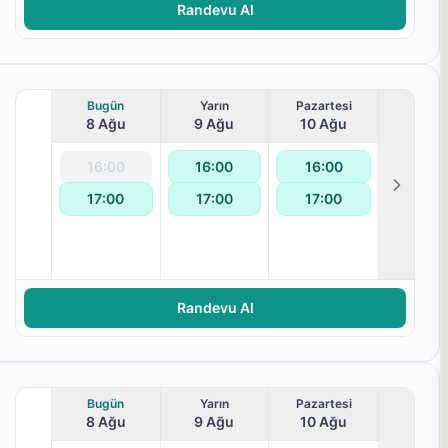
Randevu Al
Bugün
Yarın
Pazartesi
8 Ağu
9 Ağu
10 Ağu
16:00
16:00
16:00
terapisi
17:00
17:00
17:00
Randevu Al
Bugün
Yarın
Pazartesi
8 Ağu
9 Ağu
10 Ağu