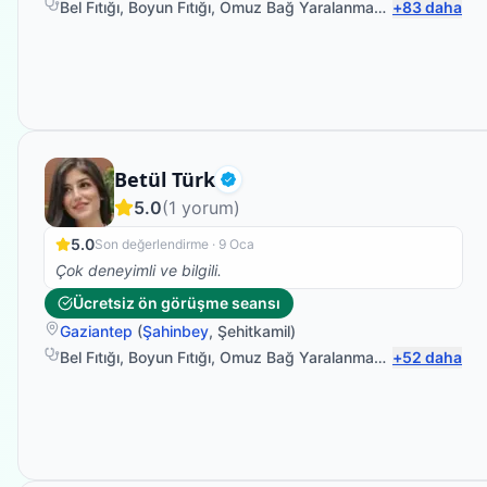
Bel Fıtığı
,
Boyun Fıtığı
,
Omuz Bağ Yaralanması
,
+
Protez Fizyo
83
daha
Fizyoterapist
Betül Türk
Doğrulanmış
5.0
(
1
yorum)
5.0
Son değerlendirme ·
9 Oca
Çok deneyimli ve bilgili.
Ücretsiz ön görüşme seansı
Gaziantep
(
Şahinbey
,
Şehitkamil
)
Bel Fıtığı
,
Boyun Fıtığı
,
Omuz Bağ Yaralanması
,
+
Sırt Ağrısı
52
daha