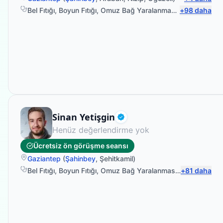
Bel Fıtığı
,
Boyun Fıtığı
,
Omuz Bağ Yaralanması
,
+
Protez Fizyo
98
daha
Fizyoterapist
Sinan Yetişgin
Doğrulanmış
Henüz değerlendirme yok
Ücretsiz ön görüşme seansı
Gaziantep
(
Şahinbey
,
Şehitkamil
)
Bel Fıtığı
,
Boyun Fıtığı
,
Omuz Bağ Yaralanması
,
Protez Fizyo
+
81
daha