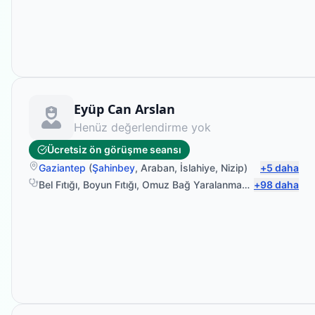
Fizyoterapist
Eyüp Can Arslan
Henüz değerlendirme yok
Ücretsiz ön görüşme seansı
Gaziantep
(
Şahinbey
,
Araban
,
İslahiye
,
Nizip
)
+
5
daha
Bel Fıtığı
,
Boyun Fıtığı
,
Omuz Bağ Yaralanması
,
+
Protez Fizyo
98
daha