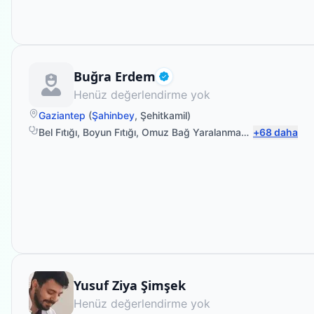
Fizyoterapist
Buğra Erdem
Doğrulanmış
Henüz değerlendirme yok
Gaziantep
(
Şahinbey
,
Şehitkamil
)
Bel Fıtığı
,
Boyun Fıtığı
,
Omuz Bağ Yaralanması
,
+
Protez Fizyo
68
daha
Fizyoterapist
Yusuf Ziya Şimşek
Henüz değerlendirme yok