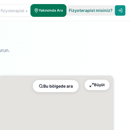
Fizyoterapist misiniz?
Yakınımda Ara
urun.
Büyüt
Bu bölgede ara