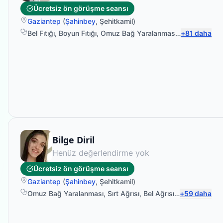
Ücretsiz ön görüşme seansı
Gaziantep
(
Şahinbey
,
Şehitkamil
)
Bel Fıtığı
,
Boyun Fıtığı
,
Omuz Bağ Yaralanması
,
Protez Fizyo
+
81
daha
Uzman Fizyoterapist
Bilge Diril
Henüz değerlendirme yok
Ücretsiz ön görüşme seansı
Gaziantep
(
Şahinbey
,
Şehitkamil
)
Omuz Bağ Yaralanması
,
Sırt Ağrısı
,
Bel Ağrısı
,
Manuel Terap
+
59
daha