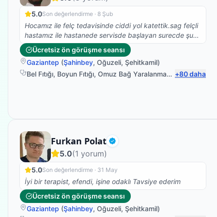
5.0
Son değerlendirme ·
8 Şub
Hocamız ile felç tedavisinde ciddi yol katettik.sag felçli
hastamız ile hastanede servisde başlayan surecde şuan
ayakda duruyoruz süreç uzun ve sancılı hocamız
Ücretsiz ön görüşme seansı
gereken plan programı bize özel yapıyor teşekkür
Gaziantep
(
Şahinbey
,
Oğuzeli
,
Şehitkamil
)
ederiz
Bel Fıtığı
,
Boyun Fıtığı
,
Omuz Bağ Yaralanması
,
+
Sırt Ağrısı
80
daha
Fizyoterapist
Furkan Polat
Doğrulanmış
5.0
(
1
yorum)
5.0
Son değerlendirme ·
31 May
İyi bir terapist, efendi, işine odaklı Tavsiye ederim
Ücretsiz ön görüşme seansı
Gaziantep
(
Şahinbey
,
Oğuzeli
,
Şehitkamil
)