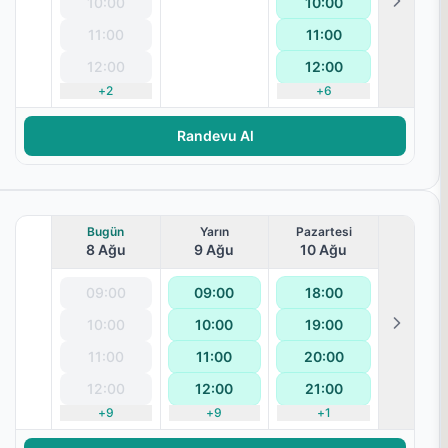
10:00
10:00
terapisi
11:00
11:00
12:00
12:00
+
2
+
6
Randevu Al
Bugün
Yarın
Pazartesi
8 Ağu
9 Ağu
10 Ağu
09:00
09:00
18:00
10:00
10:00
19:00
terapisi
11:00
11:00
20:00
12:00
12:00
21:00
+
9
+
9
+
1