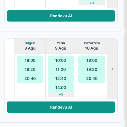
+
3
Randevu Al
Bugün
Yarın
Pazartesi
8 Ağu
9 Ağu
10 Ağu
18:00
10:00
18:00
19:20
11:20
19:20
terapisi
20:40
12:40
20:40
14:00
+
5
Randevu Al