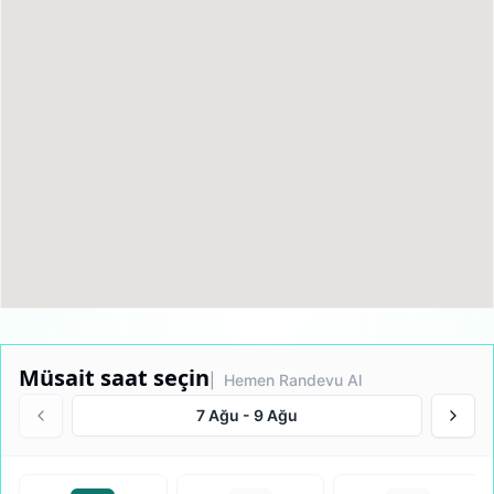
Müsait saat seçin
| Hemen Randevu Al
7 Ağu
-
9 Ağu