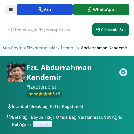
Ara
WhatsApp
Yakınımda Ara
Ana Sayfa
Fizyoterapistler
İstanbul
Abdurrahman Kandemir
Fzt. Abdurrahman
Kandemir
Doğr
Fizyoterapist
5
/ 5
İstanbul
(
Beşiktaş
,
Fatih
,
Kağıthane
)
Bel Fıtığı
,
Boyun Fıtığı
,
Omuz Bağ Yaralanması
,
Sırt Ağrısı
,
Bel Ağrısı
,
+
20
daha