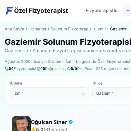
Özel Fizyoterapist
Fizyoterapistler
Hi
Ana Sayfa
Hizmetler
Solunum Fizyoterapisi
İzmir
Gaziemir
Gaziemir Solunum Fizyoterapisi 
Gaziemir'de Solunum Fizyoterapisi alanında hizmet veren f
Ağustos 2026
itibarıyla
Gaziemir, İzmir bölgesinde
Özel Fizyoterapis
54
15
5
/5
Fizyoterapist
Doğrulanmış
Ort. Puan (
225
değerlendirme)
Şehir
İlçe
Fizyoterapist
Oğulcan Siner
Doğrulanmış
5.0
(
81
yorum)