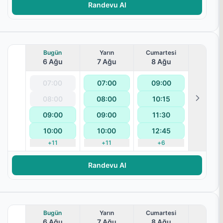
Randevu Al
Bugün
Yarın
Cumartesi
6 Ağu
7 Ağu
8 Ağu
07:00
07:00
09:00
08:00
08:00
10:15
09:00
09:00
11:30
10:00
10:00
12:45
+
11
+
11
+
6
aralanması
Randevu Al
Bugün
Yarın
Cumartesi
6 Ağu
7 Ağu
8 Ağu