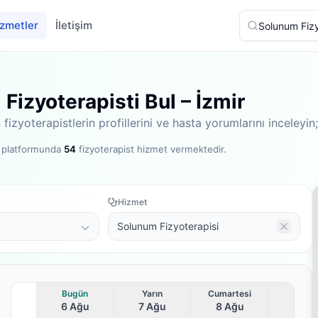
zmetler
İletişim
Fizyoterapisti Bul – İzmir
izyoterapistlerin profillerini ve hasta yorumlarını inceleyi
t platformunda
54
fizyoterapist hizmet vermektedir
.
Hizmet
Solunum Fizyoterapisi
Bugün
Yarın
Cumartesi
6 Ağu
7 Ağu
8 Ağu