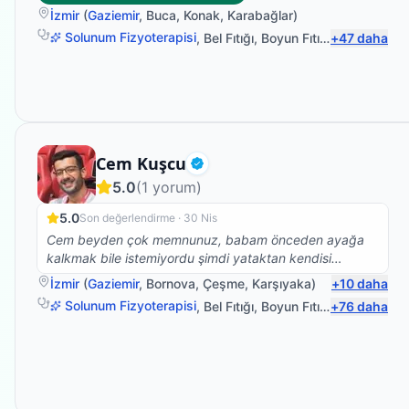
fizyoterapi hareketlerime devam ediyorum ve kendimi
İzmir
(
Gaziemir
,
Buca
,
Konak
,
Karabağlar
)
daha formda hissediyorum teşekkürler Gonca hanım
Solunum Fizyoterapisi
,
Bel Fıtığı
,
Boyun Fıtığı
,
+
Sırt Ağrısı
47
daha
Fizyoterapist
Cem Kuşcu
Doğrulanmış
5.0
(
1
yorum)
5.0
Son değerlendirme ·
30 Nis
Cem beyden çok memnunuz, babam önceden ayağa
kalkmak bile istemiyordu şimdi yataktan kendisi
kalkıyor yan koltuğa geçiyor, hareket etme konusunda
İzmir
(
Gaziemir
,
Bornova
,
Çeşme
,
Karşıyaka
)
+
10
daha
daha istekli. Çok teşekkür ederiz.
Solunum Fizyoterapisi
,
Bel Fıtığı
,
Boyun Fıtığı
,
+
Omuz Bağ Y
76
daha