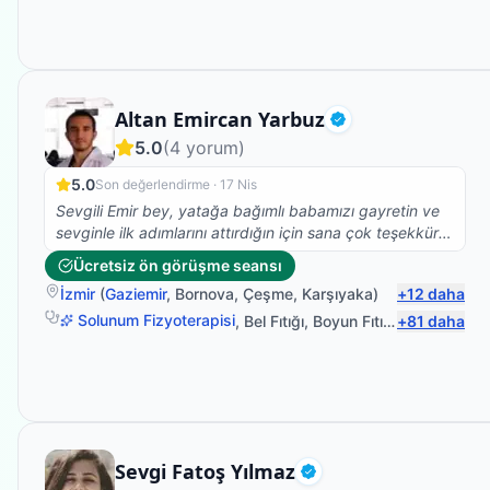
Fizyoterapist
Altan Emircan Yarbuz
Doğrulanmış
5.0
(
4
yorum)
5.0
Son değerlendirme ·
17 Nis
Sevgili Emir bey, yatağa bağımlı babamızı gayretin ve
sevginle ilk adımlarını attırdığın için sana çok teşekkür
ederiz. Yolun açık olsun...
Ücretsiz ön görüşme seansı
İzmir
(
Gaziemir
,
Bornova
,
Çeşme
,
Karşıyaka
)
+
12
daha
Solunum Fizyoterapisi
,
Bel Fıtığı
,
Boyun Fıtığı
,
+
Omuz Bağ Y
81
daha
Fizyoterapist
Sevgi Fatoş Yılmaz
Doğrulanmış