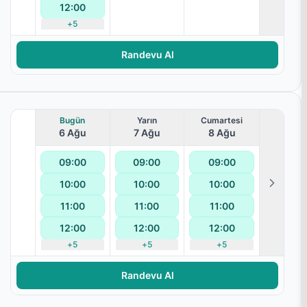
12:00
+
5
Randevu Al
Bugün
Yarın
Cumartesi
6 Ağu
7 Ağu
8 Ağu
09:00
09:00
09:00
10:00
10:00
10:00
11:00
11:00
11:00
12:00
12:00
12:00
aralanması
+
5
+
5
+
5
Randevu Al