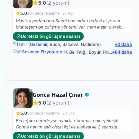
5.0
(
2
yorum)
5.0
Son değerlendirme ·
27 Ağu
Mayis ayından beri Sevgi hanımdan tedavi alıyorum.
Muhteşem bir çalışma yöntemi var, hem insan olarak
hemde profesyonel olarak çok taktir ediyorum. Ve
Ücretsiz ön görüşme seansı
kesinlikle fizik tedavi, Kuru iğne, eksersiz ihtiyacı olan
İzmir
(
Gaziemir
,
Buca
,
Balçova
,
Narlıdere
)
+
2
daha
herkese tavsiye ediyorum.
Solunum Fizyoterapisi
,
Bel Fıtığı
,
Boyun Fıtığı
+
,
Omuz Bağ Y
84
daha
Fizyoterapist
Gonca Hazal Çınar
Doğrulanmış
5.0
(
2
yorum)
5.0
Son değerlendirme ·
26 Oca
Bel ağrım neredeyse ayakta duramaz hale gelmişti
Gonca hanım sağ olsun ilgi ve alakası ile 2 seansta
belimdeki ağrı ve bacaklarımdaki çekmeler sona erdi
Ücretsiz ön görüşme seansı