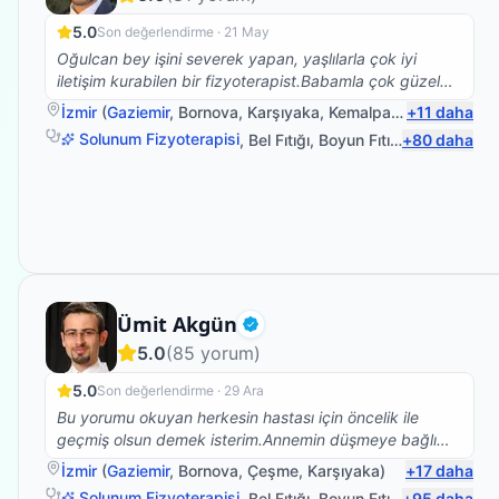
5.0
Son değerlendirme ·
21 May
Oğulcan bey işini severek yapan, yaşlılarla çok iyi
iletişim kurabilen bir fizyoterapist.Babamla çok güzel
ilgilendi.Kendisine çok teşekkür ederim.☺️
İzmir
(
Gaziemir
,
Bornova
,
Karşıyaka
,
Kemalpaşa
+
)
11
daha
Solunum Fizyoterapisi
,
Bel Fıtığı
,
Boyun Fıtığı
+
,
Omuz Bağ Y
80
daha
Fizyoterapist
Ümit Akgün
Doğrulanmış
5.0
(
85
yorum)
5.0
Son değerlendirme ·
29 Ara
Bu yorumu okuyan herkesin hastası için öncelik ile
geçmiş olsun demek isterim.Annemin düşmeye bağlı
beyin kanaması sonrası vücudunun sol tarafına
İzmir
(
Gaziemir
,
Bornova
,
Çeşme
,
Karşıyaka
)
+
17
daha
felç.oldu bu süreçte Ümit bey ile yolumuz buluştu ve
Solunum Fizyoterapisi
,
Bel Fıtığı
,
Boyun Fıtığı
+
,
Omuz Bağ Y
95
daha