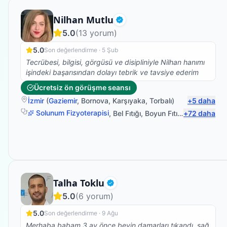
Fizyoterapist
Nilhan Mutlu
Doğrulanmış
5.0
(
13
yorum)
5.0
Son değerlendirme ·
5 Şub
Tecrübesi, bilgisi, görgüsü ve disipliniyle Nilhan hanımı
işindeki başarısından dolayı tebrik ve tavsiye ederim
Ücretsiz ön görüşme seansı
İzmir
(
Gaziemir
,
Bornova
,
Karşıyaka
,
Torbalı
)
+
5
daha
Solunum Fizyoterapisi
,
Bel Fıtığı
,
Boyun Fıtığı
,
+
Omuz Bağ Y
72
daha
Fizyoterapist
Talha Toklu
Doğrulanmış
5.0
(
6
yorum)
5.0
Son değerlendirme ·
9 Ağu
Merhaba babam 3 ay önce beyin damarları tıkandı, sağ