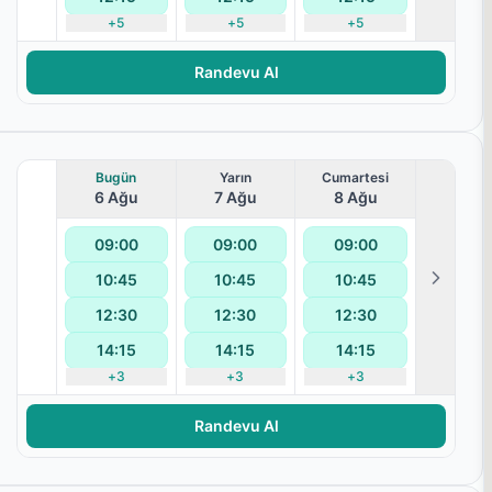
+
5
+
5
+
5
Randevu Al
Bugün
Yarın
Cumartesi
6 Ağu
7 Ağu
8 Ağu
09:00
09:00
09:00
10:45
10:45
10:45
12:30
12:30
12:30
14:15
14:15
14:15
+
3
+
3
+
3
aralanması
Randevu Al