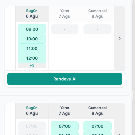
Bugün
Yarın
Cumartesi
6 Ağu
7 Ağu
8 Ağu
09:00
-
-
10:00
11:00
12:00
+
5
aralanması
Randevu Al
Bugün
Yarın
Cumartesi
6 Ağu
7 Ağu
8 Ağu
07:00
07:00
07:00