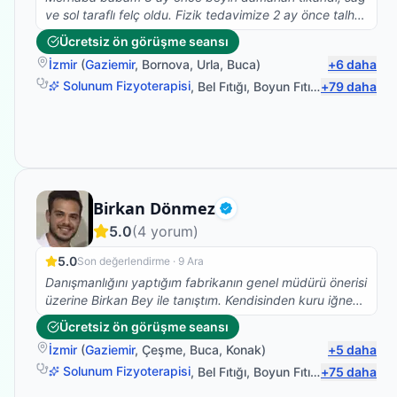
ve sol taraflı felç oldu. Fizik tedavimize 2 ay önce talha
beyle başladık çok olumlu ve güzel sonuçlar aldık,
Ücretsiz ön görüşme seansı
şükürler olsun ki yatalak olan babam bugün ilk defa
İzmir
(
Gaziemir
,
Bornova
,
Urla
,
Buca
)
+
6
daha
kendi başına ayağa kalkabildi, çok mutluyum, talha bey
gerçekten de alanında çok iyi ve işini severek yapıyor,
Solunum Fizyoterapisi
,
Bel Fıtığı
,
Boyun Fıtığı
,
+
Omuz Bağ Y
79
daha
ayrıyetten de çok mütevazi ve güler yüzlü olması ayrı
bir güzel. Tedavimiz şuanda da devam ediyor, Buradan
talha beye sonsuz teşekkürlerimi iletiyorum, RABBİM
her daim sizinle olsun.
Fizyoterapist
Birkan Dönmez
Doğrulanmış
5.0
(
4
yorum)
5.0
Son değerlendirme ·
9 Ara
Danışmanlığını yaptığım fabrikanın genel müdürü önerisi
üzerine Birkan Bey ile tanıştım. Kendisinden kuru iğne
tedavisi aldım ve ilk seansta bile ağrılarımı hafifletti
Ücretsiz ön görüşme seansı
işinde tecrübeli ve gönül rahatlığı ile herkese tavsiye
İzmir
(
Gaziemir
,
Çeşme
,
Buca
,
Konak
)
+
5
daha
edebilirim.
Solunum Fizyoterapisi
,
Bel Fıtığı
,
Boyun Fıtığı
,
+
Omuz Bağ Y
75
daha