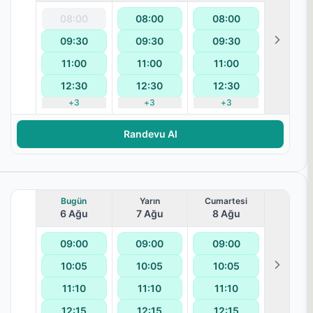
08:00
08:00
08:00
09:30
09:30
09:30
11:00
11:00
11:00
12:30
12:30
12:30
aralanması
+
3
+
3
+
3
Randevu Al
Bugün
Yarın
Cumartesi
6 Ağu
7 Ağu
8 Ağu
09:00
09:00
09:00
10:05
10:05
10:05
11:10
11:10
11:10
12:15
12:15
12:15
aralanması