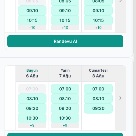
08:05
08:05
08:05
09:10
09:10
09:10
10:15
10:15
10:15
+
10
+
10
+
10
aralanması
Randevu Al
Bugün
Yarın
Cumartesi
6 Ağu
7 Ağu
8 Ağu
07:00
07:00
07:00
08:10
08:10
08:10
09:20
09:20
09:20
10:30
10:30
+
9
+
9
aralanması