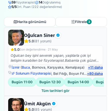
59
14
Fizyoterapist
Doğrulanmış
5
/5
Ort. Puan (
222
değerlendirme)
Harita görünümü
Filtrele
3
Fizyoterapist
Oğulcan Siner
Doğrulanmış
5.0
(
81
yorum)
5.0
Son değerlendirme ·
21 May
Oğulcan bey işini severek yapan, yaşlılarla çok iyi
iletişim kurabilen bir fizyoterapist.Babamla çok güzel
ilgilendi.Kendisine çok teşekkür ederim.☺️
İzmir
(
Buca
,
Bornova
,
Karşıyaka
,
Kemalpaşa
)
+
11
daha
Solunum Fizyoterapisi
,
Bel Fıtığı
,
Boyun Fıtığı
+
,
80
Omuz Bağ Ya
daha
Bugün
11:00
Bugün
12:30
Bugün
14:00
Bugün
1
Tüm tarihleri gör
Fizyoterapist
Ümit Akgün
Doğrulanmış
5.0
(
85
yorum)