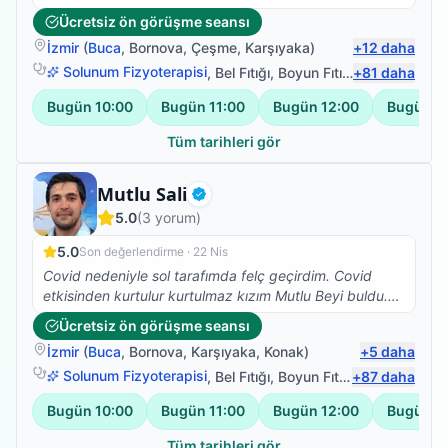
ederiz. Yolun açık olsun...
Ücretsiz ön görüşme seansı
İzmir
(
Buca
,
Bornova
,
Çeşme
,
Karşıyaka
)
+
12
daha
Solunum Fizyoterapisi
,
Bel Fıtığı
,
Boyun Fıtığı
+
,
Omuz Bağ Ya
81
daha
Bugün
10:00
Bugün
11:00
Bugün
12:00
Bugün
1
Tüm tarihleri gör
Fizyoterapist
Mutlu Sali
Doğrulanmış
5.0
(
3
yorum)
5.0
Son değerlendirme ·
22 Nis
Covid nedeniyle sol tarafımda felç geçirdim. Covid
etkisinden kurtulur kurtulmaz kızım Mutlu Beyi buldu.
Iyi ki de bulmuş, çok ilgili , bilgili , hastasına özen
Ücretsiz ön görüşme seansı
gösteren , beyefendi ,şahane bir insan. Kızım her yerde
İzmir
(
Buca
,
Bornova
,
Karşıyaka
,
Konak
)
+
5
daha
anlatıyor ve öneriyor. Tanışmaktan ve birlikte çalışıyor
olmaktan cok memnunum. Sadece denge sorunum
Solunum Fizyoterapisi
,
Bel Fıtığı
,
Boyun Fıtığı
+
,
87
Omuz Bağ Ya
daha
kaldı ancak bacağım ve kolum işler halde. Saygılar
Bugün
10:00
Bugün
11:00
Bugün
12:00
Bugün
1
kendisine
Tüm tarihleri gör