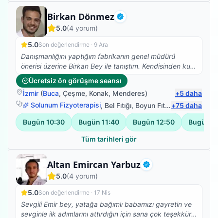
Fizyoterapist
Birkan Dönmez
Doğrulanmış
5.0
(
4
yorum)
5.0
Son değerlendirme ·
9 Ara
Danışmanlığını yaptığım fabrikanın genel müdürü
önerisi üzerine Birkan Bey ile tanıştım. Kendisinden kuru
iğne tedavisi aldım ve ilk seansta bile ağrılarımı hafifletti
Ücretsiz ön görüşme seansı
işinde tecrübeli ve gönül rahatlığı ile herkese tavsiye
İzmir
(
Buca
,
Çeşme
,
Konak
,
Menderes
)
+
5
daha
edebilirim.
Solunum Fizyoterapisi
,
Bel Fıtığı
,
Boyun Fıtığı
+
,
75
Omuz Bağ Ya
daha
Bugün
10:30
Bugün
11:40
Bugün
12:50
Bugün
1
Tüm tarihleri gör
Fizyoterapist
Altan Emircan Yarbuz
Doğrulanmış
5.0
(
4
yorum)
5.0
Son değerlendirme ·
17 Nis
Sevgili Emir bey, yatağa bağımlı babamızı gayretin ve
sevginle ilk adımlarını attırdığın için sana çok teşekkür