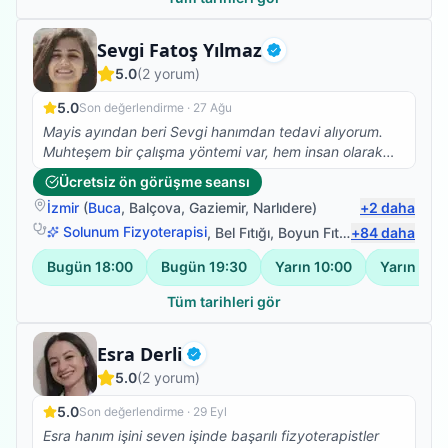
Fizyoterapist
Sevgi Fatoş Yılmaz
Doğrulanmış
5.0
(
2
yorum)
5.0
Son değerlendirme ·
27 Ağu
Mayis ayından beri Sevgi hanımdan tedavi alıyorum.
Muhteşem bir çalışma yöntemi var, hem insan olarak
hemde profesyonel olarak çok taktir ediyorum. Ve
Ücretsiz ön görüşme seansı
kesinlikle fizik tedavi, Kuru iğne, eksersiz ihtiyacı olan
İzmir
(
Buca
,
Balçova
,
Gaziemir
,
Narlıdere
)
+
2
daha
herkese tavsiye ediyorum.
Solunum Fizyoterapisi
,
Bel Fıtığı
,
Boyun Fıtığı
+
,
84
Omuz Bağ Ya
daha
Bugün
18:00
Bugün
19:30
Yarın
10:00
Yarın
11:0
Tüm tarihleri gör
Fizyoterapist
Esra Derli
Doğrulanmış
5.0
(
2
yorum)
5.0
Son değerlendirme ·
29 Eyl
Esra hanım işini seven işinde başarılı fizyoterapistler