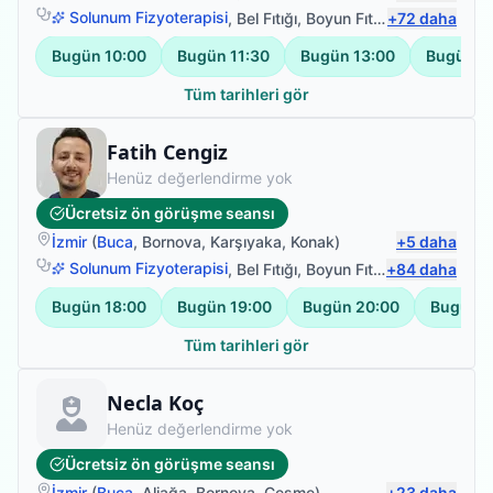
Solunum Fizyoterapisi
,
Bel Fıtığı
,
Boyun Fıtığı
+
,
72
Omuz Bağ Ya
daha
Bugün
10:00
Bugün
11:30
Bugün
13:00
Bugün
1
Tüm tarihleri gör
Fizyoterapist
Fatih Cengiz
Henüz değerlendirme yok
Ücretsiz ön görüşme seansı
İzmir
(
Buca
,
Bornova
,
Karşıyaka
,
Konak
)
+
5
daha
Solunum Fizyoterapisi
,
Bel Fıtığı
,
Boyun Fıtığı
+
,
84
Omuz Bağ Ya
daha
Bugün
18:00
Bugün
19:00
Bugün
20:00
Bugün
2
Tüm tarihleri gör
Fizyoterapist
Necla Koç
Henüz değerlendirme yok
Ücretsiz ön görüşme seansı
İzmir
(
Buca
,
Aliağa
,
Bornova
,
Çeşme
)
+
23
daha