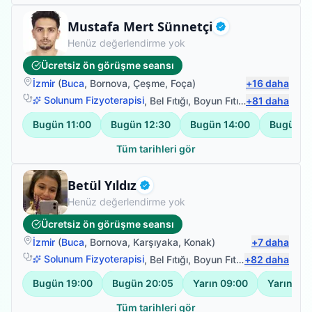
Fizyoterapist
Mustafa Mert Sünnetçi
Doğrulanmış
Henüz değerlendirme yok
Ücretsiz ön görüşme seansı
İzmir
(
Buca
,
Bornova
,
Çeşme
,
Foça
)
+
16
daha
Solunum Fizyoterapisi
,
Bel Fıtığı
,
Boyun Fıtığı
+
,
Omuz Bağ Ya
81
daha
Bugün
11:00
Bugün
12:30
Bugün
14:00
Bugün
1
Tüm tarihleri gör
Fizyoterapist
Betül Yıldız
Doğrulanmış
Henüz değerlendirme yok
Ücretsiz ön görüşme seansı
İzmir
(
Buca
,
Bornova
,
Karşıyaka
,
Konak
)
+
7
daha
Solunum Fizyoterapisi
,
Bel Fıtığı
,
Boyun Fıtığı
+
,
82
Omuz Bağ Ya
daha
Bugün
19:00
Bugün
20:05
Yarın
09:00
Yarın
10:
Tüm tarihleri gör