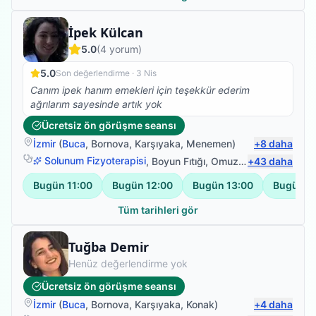
Fizyoterapist
İpek Külcan
5.0
(
4
yorum)
5.0
Son değerlendirme ·
3 Nis
Canım ipek hanım emekleri için teşekkür ederim
ağrılarım sayesinde artık yok
Ücretsiz ön görüşme seansı
İzmir
(
Buca
,
Bornova
,
Karşıyaka
,
Menemen
)
+
8
daha
Solunum Fizyoterapisi
,
Boyun Fıtığı
,
Omuz Bağ Yaralanması
+
43
daha
Bugün
11:00
Bugün
12:00
Bugün
13:00
Bugün
1
Tüm tarihleri gör
Fizyoterapist
Tuğba Demir
Henüz değerlendirme yok
Ücretsiz ön görüşme seansı
İzmir
(
Buca
,
Bornova
,
Karşıyaka
,
Konak
)
+
4
daha