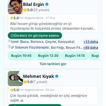
Fizyoterapist
Bilal Ergin
Doğrulanmış
5.0
(
23
yorum)
5.0
Son değerlendirme ·
17 Oca
Bilal hocam görüp görebileceğiniz en iyi
fizyoterapist.İki kalçamda protez olmasından kaynaklı
Skolyoz başlangıcı teşhisi kondu. Ağrılarımın artması
Ücretsiz ön görüşme seansı
nedeniyle fizyoterapist arayışına girdim ve Bilal
İzmir
(
Buca
,
Bornova
,
Çeşme
,
Karşıyaka
)
+
13
daha
Hocamla çalışmaya başladık. Abartmıyorum iki
seanstan sonra belimdeki ağrılar yok oldu.Dik durmaya
Solunum Fizyoterapisi
,
Bel Fıtığı
,
Boyun Fıtığı
+
,
89
Omuz Bağ Ya
daha
başladım. Ve yürüyüşüm düzeldi.Kendisinin bilgisi
Bugün
10:45
Bugün
12:30
Bugün
14:15
Bugün
1
güleryüzü ve modum düştüğünde pozitif yaklaşımıyla
harika bir iş başardı. Kendimi çok iyi
Tüm tarihleri gör
hissediyorum.Fizyoterapim devam ediyor.Emeklerinize
sağlık.
Fizyoterapist
Mehmet Kıyak
Doğrulanmış
5.0
(
7
yorum)
5.0
Son değerlendirme ·
26 Ara
Çok fayda gördük, mesleğinde en iyisi, emeğinize
sağlık 🙏