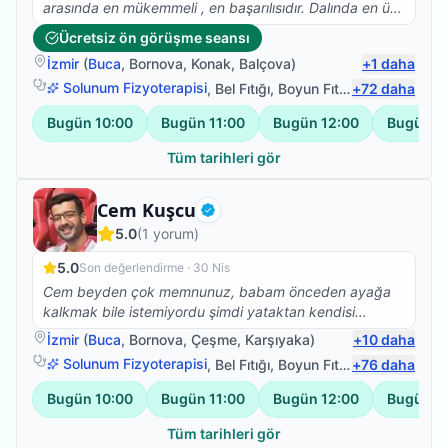
arasında en mükemmeli , en başarılısıdır. Dalında en üst
mevkilerde en kısa zamanda olacağına eminim esra
Ücretsiz ön görüşme seansı
hanmla çalışmak isteyenlere tavsiye ederim biz çok
İzmir
(
Buca
,
Bornova
,
Konak
,
Balçova
)
+
1
daha
memnun kaldık memnun kalacağınıza eminim .
Solunum Fizyoterapisi
,
Bel Fıtığı
,
Boyun Fıtığı
+
,
72
Omuz Bağ Ya
daha
Bugün
10:00
Bugün
11:00
Bugün
12:00
Bugün
1
Tüm tarihleri gör
Fizyoterapist
Cem Kuşcu
Doğrulanmış
5.0
(
1
yorum)
5.0
Son değerlendirme ·
30 Nis
Cem beyden çok memnunuz, babam önceden ayağa
kalkmak bile istemiyordu şimdi yataktan kendisi
kalkıyor yan koltuğa geçiyor, hareket etme konusunda
İzmir
(
Buca
,
Bornova
,
Çeşme
,
Karşıyaka
)
+
10
daha
daha istekli. Çok teşekkür ederiz.
Solunum Fizyoterapisi
,
Bel Fıtığı
,
Boyun Fıtığı
+
,
76
Omuz Bağ Ya
daha
Bugün
10:00
Bugün
11:00
Bugün
12:00
Bugün
1
Tüm tarihleri gör