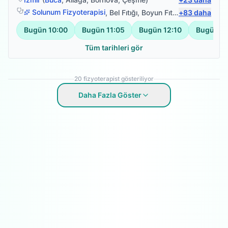
Solunum Fizyoterapisi
,
Bel Fıtığı
,
Boyun Fıtığı
+
,
83
Omuz Bağ Ya
daha
Bugün
10:00
Bugün
11:05
Bugün
12:10
Bugün
13
Tüm tarihleri gör
20
fizyoterapist gösteriliyor
Daha Fazla Göster