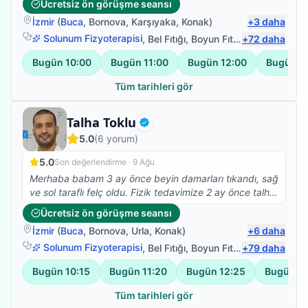
Ücretsiz ön görüşme seansı
İzmir
(
Buca
,
Bornova
,
Karşıyaka
,
Konak
)
+
3
daha
Solunum Fizyoterapisi
,
Bel Fıtığı
,
Boyun Fıtığı
+
,
72
Omuz Bağ Ya
daha
Bugün
10:00
Bugün
11:00
Bugün
12:00
Bugün
1
Tüm tarihleri gör
Fizyoterapist
Talha Toklu
Doğrulanmış
5.0
(
6
yorum)
5.0
Son değerlendirme ·
9 Ağu
Merhaba babam 3 ay önce beyin damarları tıkandı, sağ
ve sol taraflı felç oldu. Fizik tedavimize 2 ay önce talha
beyle başladık çok olumlu ve güzel sonuçlar aldık,
Ücretsiz ön görüşme seansı
şükürler olsun ki yatalak olan babam bugün ilk defa
İzmir
(
Buca
,
Bornova
,
Urla
,
Konak
)
+
6
daha
kendi başına ayağa kalkabildi, çok mutluyum, talha
bey gerçekten de alanında çok iyi ve işini severek
Solunum Fizyoterapisi
,
Bel Fıtığı
,
Boyun Fıtığı
+
,
79
Omuz Bağ Ya
daha
yapıyor, ayrıyetten de çok mütevazi ve güler yüzlü
Bugün
10:15
Bugün
11:20
Bugün
12:25
Bugün
1
olması ayrı bir güzel. Tedavimiz şuanda da devam
ediyor, Buradan talha beye sonsuz teşekkürlerimi
Tüm tarihleri gör
iletiyorum, RABBİM her daim sizinle olsun.