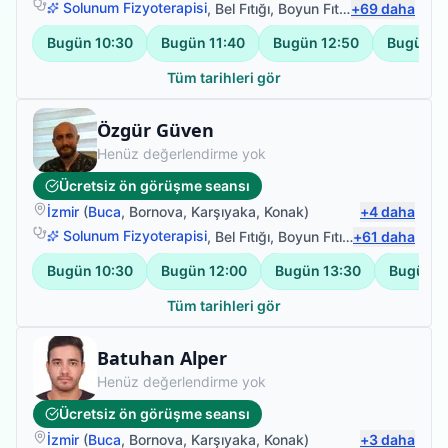
Solunum Fizyoterapisi
,
Bel Fıtığı
,
Boyun Fıtığı
+
,
69
Omuz Bağ Ya
daha
Bugün
10:30
Bugün
11:40
Bugün
12:50
Bugün
1
Tüm tarihleri gör
Fizyoterapist
Özgür Güven
Henüz değerlendirme yok
Ücretsiz ön görüşme seansı
İzmir
(
Buca
,
Bornova
,
Karşıyaka
,
Konak
)
+
4
daha
Solunum Fizyoterapisi
,
Bel Fıtığı
,
Boyun Fıtığı
+
,
Omuz Bağ Ya
61
daha
Bugün
10:30
Bugün
12:00
Bugün
13:30
Bugün
1
Tüm tarihleri gör
Fizyoterapist
Batuhan Alper
Henüz değerlendirme yok
Ücretsiz ön görüşme seansı
İzmir
(
Buca
,
Bornova
,
Karşıyaka
,
Konak
)
+
3
daha