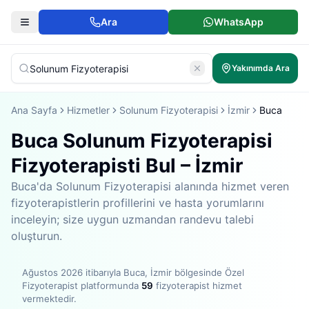
Ara
WhatsApp
Yakınımda Ara
Ana Sayfa
Hizmetler
Solunum Fizyoterapisi
İzmir
Buca
Buca Solunum Fizyoterapisi
Fizyoterapisti Bul – İzmir
Buca'da Solunum Fizyoterapisi alanında hizmet veren
fizyoterapistlerin profillerini ve hasta yorumlarını
inceleyin; size uygun uzmandan randevu talebi
oluşturun.
Ağustos 2026
itibarıyla
Buca, İzmir bölgesinde
Özel
Fizyoterapist platformunda
59
fizyoterapist hizmet
vermektedir
.