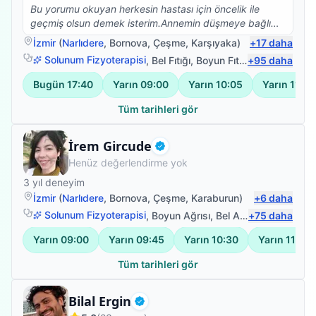
Bu yorumu okuyan herkesin hastası için öncelik ile
geçmiş olsun demek isterim.Annemin düşmeye bağlı
beyin kanaması sonrası vücudunun sol tarafına
İzmir
(
Narlıdere
,
Bornova
,
Çeşme
,
Karşıyaka
)
+
17
daha
felç.oldu bu süreçte Ümit bey ile yolumuz buluştu ve
Solunum Fizyoterapisi
,
Bel Fıtığı
,
Boyun Fıtığı
+
,
95
Omuz Bağ Ya
daha
annem yaşına farklı kronik rahatsızlığına rağmen
yürüdü ve vücudunu kullabanilir hale geldi.Bunun için
Bugün
17:40
Yarın
09:00
Yarın
10:05
Yarın
11:10
teşekkür edemem yetmez,sanırım hastası olan 10
kişiye sorsak 50 si kendisi için içinden gelen yüm
Tüm tarihleri gör
olumlu sözleri söyler.Çünkü hiçbir hastalık tek kişi
yaşanmıyor tüm aile fertlerimiz bu süreçten
Fizyoterapist
İrem Gircude
etkileniyor.İşte Ümit bey bunu başarıyor bizim ile
Doğrulanmış
Henüz değerlendirme yok
birlikte olmayı aileden biri olmayı ,o zamanda meslek
bilgisi ve insani değerleri ile başarılı oluyor.Kendisi
3
yıl deneyim
gerek nezaketi gerek iş tutuşu gerek değerleri ile
İzmir
(
Narlıdere
,
Bornova
,
Çeşme
,
Karaburun
)
+
6
daha
saygımızı sevgimizi kazandı.TEŞEKKÜRLER Ümit bey
Solunum Fizyoterapisi
,
Boyun Ağrısı
,
Bel Ağrısı
+
75
,
Manuel Le
daha
tüm değerleriniz için emeğinize,yüreğinize sağlık.
Yarın
09:00
Yarın
09:45
Yarın
10:30
Yarın
11:15
Tüm tarihleri gör
Fizyoterapist
Bilal Ergin
Doğrulanmış