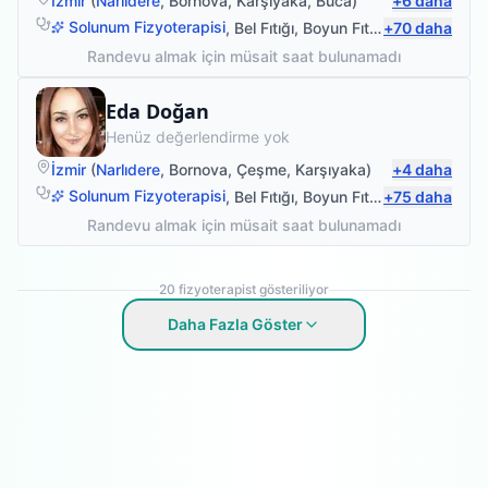
İzmir
(
Narlıdere
,
Bornova
,
Karşıyaka
,
Buca
)
+
6
daha
Solunum Fizyoterapisi
,
Bel Fıtığı
,
Boyun Fıtığı
+
,
70
Omuz Bağ Ya
daha
Randevu almak için müsait saat bulunamadı
Fizyoterapist
Eda Doğan
Henüz değerlendirme yok
İzmir
(
Narlıdere
,
Bornova
,
Çeşme
,
Karşıyaka
)
+
4
daha
Solunum Fizyoterapisi
,
Bel Fıtığı
,
Boyun Fıtığı
+
,
75
Omuz Bağ Ya
daha
Randevu almak için müsait saat bulunamadı
20
fizyoterapist gösteriliyor
Daha Fazla Göster