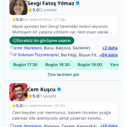
Fizyoterapist
Sevgi Fatoş Yılmaz
Doğrulanmış
5.0
(
2
yorum)
5.0
Son değerlendirme ·
27 Ağu
Mayis ayından beri Sevgi hanımdan tedavi alıyorum.
Muhteşem bir çalışma yöntemi var, hem insan olarak
hemde profesyonel olarak çok taktir ediyorum. Ve
Ücretsiz ön görüşme seansı
kesinlikle fizik tedavi, Kuru iğne, eksersiz ihtiyacı olan
İzmir
(
Narlıdere
,
Buca
,
Balçova
,
Gaziemir
)
+
2
daha
herkese tavsiye ediyorum.
Solunum Fizyoterapisi
,
Bel Fıtığı
,
Boyun Fıtığı
+
,
84
Omuz Bağ Ya
daha
Bugün
17:30
Bugün
18:30
Bugün
19:00
Yarın
10
Tüm tarihleri gör
Fizyoterapist
Cem Kuşcu
Doğrulanmış
5.0
(
1
yorum)
5.0
Son değerlendirme ·
30 Nis
Cem beyden çok memnunuz, babam önceden ayağa
kalkmak bile istemiyordu şimdi yataktan kendisi
kalkıyor yan koltuğa geçiyor, hareket etme konusunda
İzmir
(
Narlıdere
,
Bornova
,
Çeşme
,
Karşıyaka
)
+
10
daha