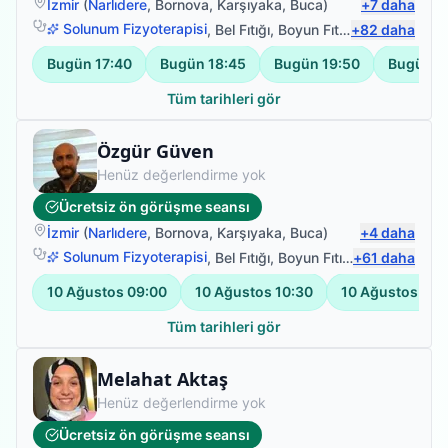
İzmir
(
Narlıdere
,
Bornova
,
Karşıyaka
,
Buca
)
+
7
daha
Solunum Fizyoterapisi
,
Bel Fıtığı
,
Boyun Fıtığı
+
,
82
Omuz Bağ Ya
daha
Bugün
17:40
Bugün
18:45
Bugün
19:50
Bugün
2
Tüm tarihleri gör
Fizyoterapist
Özgür Güven
Henüz değerlendirme yok
Ücretsiz ön görüşme seansı
İzmir
(
Narlıdere
,
Bornova
,
Karşıyaka
,
Buca
)
+
4
daha
Solunum Fizyoterapisi
,
Bel Fıtığı
,
Boyun Fıtığı
+
,
Omuz Bağ Ya
61
daha
10 Ağustos
09:00
10 Ağustos
10:30
10 Ağustos
12:
Tüm tarihleri gör
Fizyoterapist
Melahat Aktaş
Henüz değerlendirme yok
Ücretsiz ön görüşme seansı