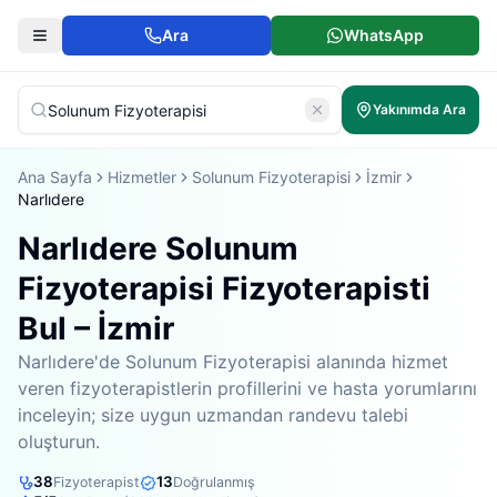
Ara
WhatsApp
Yakınımda Ara
Ana Sayfa
Hizmetler
Solunum Fizyoterapisi
İzmir
Narlıdere
Narlıdere Solunum
Fizyoterapisi Fizyoterapisti
Bul – İzmir
Narlıdere'de Solunum Fizyoterapisi alanında hizmet
veren fizyoterapistlerin profillerini ve hasta yorumlarını
inceleyin; size uygun uzmandan randevu talebi
oluşturun.
38
13
Fizyoterapist
Doğrulanmış