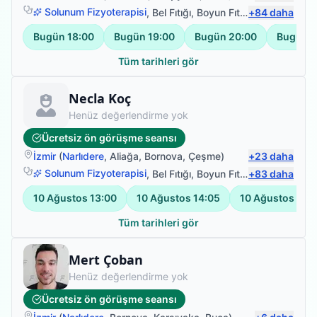
Solunum Fizyoterapisi
,
Bel Fıtığı
,
Boyun Fıtığı
+
,
84
Omuz Bağ Ya
daha
Bugün
18:00
Bugün
19:00
Bugün
20:00
Bugün
2
Tüm tarihleri gör
Fizyoterapist
Necla Koç
Henüz değerlendirme yok
Ücretsiz ön görüşme seansı
İzmir
(
Narlıdere
,
Aliağa
,
Bornova
,
Çeşme
)
+
23
daha
Solunum Fizyoterapisi
,
Bel Fıtığı
,
Boyun Fıtığı
+
,
83
Omuz Bağ Ya
daha
10 Ağustos
13:00
10 Ağustos
14:05
10 Ağustos
15:
Tüm tarihleri gör
Fizyoterapist
Mert Çoban
Henüz değerlendirme yok
Ücretsiz ön görüşme seansı