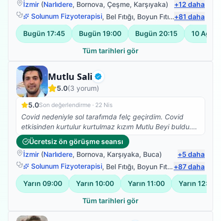
İzmir
(
Narlıdere
,
Bornova
,
Çeşme
,
Karşıyaka
)
+
12
daha
Solunum Fizyoterapisi
,
Bel Fıtığı
,
Boyun Fıtığı
+
,
Omuz Bağ Ya
81
daha
Bugün
17:45
Bugün
19:00
Bugün
20:15
10 Ağus
Tüm tarihleri gör
Fizyoterapist
Mutlu Sali
Doğrulanmış
5.0
(
3
yorum)
5.0
Son değerlendirme ·
22 Nis
Covid nedeniyle sol tarafımda felç geçirdim. Covid
etkisinden kurtulur kurtulmaz kızım Mutlu Beyi buldu.
Iyi ki de bulmuş, çok ilgili , bilgili , hastasına özen
Ücretsiz ön görüşme seansı
gösteren , beyefendi ,şahane bir insan. Kızım her yerde
İzmir
(
Narlıdere
,
Bornova
,
Karşıyaka
,
Buca
)
+
5
daha
anlatıyor ve öneriyor. Tanışmaktan ve birlikte çalışıyor
olmaktan cok memnunum. Sadece denge sorunum
Solunum Fizyoterapisi
,
Bel Fıtığı
,
Boyun Fıtığı
+
,
87
Omuz Bağ Ya
daha
kaldı ancak bacağım ve kolum işler halde. Saygılar
Yarın
09:00
Yarın
10:00
Yarın
11:00
Yarın
12:00
kendisine
Tüm tarihleri gör