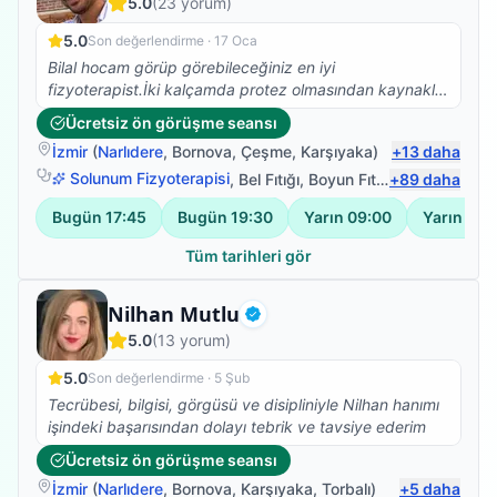
5.0
(
23
yorum)
5.0
Son değerlendirme ·
17 Oca
Bilal hocam görüp görebileceğiniz en iyi
fizyoterapist.İki kalçamda protez olmasından kaynaklı
Skolyoz başlangıcı teşhisi kondu. Ağrılarımın artması
Ücretsiz ön görüşme seansı
nedeniyle fizyoterapist arayışına girdim ve Bilal
İzmir
(
Narlıdere
,
Bornova
,
Çeşme
,
Karşıyaka
)
+
13
daha
Hocamla çalışmaya başladık. Abartmıyorum iki
seanstan sonra belimdeki ağrılar yok oldu.Dik durmaya
Solunum Fizyoterapisi
,
Bel Fıtığı
,
Boyun Fıtığı
+
,
89
Omuz Bağ Ya
daha
başladım. Ve yürüyüşüm düzeldi.Kendisinin bilgisi
Bugün
17:45
Bugün
19:30
Yarın
09:00
Yarın
10:
güleryüzü ve modum düştüğünde pozitif yaklaşımıyla
harika bir iş başardı. Kendimi çok iyi
Tüm tarihleri gör
hissediyorum.Fizyoterapim devam ediyor.Emeklerinize
sağlık.
Fizyoterapist
Nilhan Mutlu
Doğrulanmış
5.0
(
13
yorum)
5.0
Son değerlendirme ·
5 Şub
Tecrübesi, bilgisi, görgüsü ve disipliniyle Nilhan hanımı
işindeki başarısından dolayı tebrik ve tavsiye ederim
Ücretsiz ön görüşme seansı
İzmir
(
Narlıdere
,
Bornova
,
Karşıyaka
,
Torbalı
)
+
5
daha