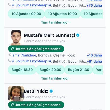
daha istekli. Çok teşekkür ederiz.
Solunum Fizyoterapisi
,
Bel Fıtığı
,
Boyun Fıtığı
+
,
76
Omuz Bağ Ya
daha
10 Ağustos
09:00
10 Ağustos
10:00
10 Ağustos
11:
Tüm tarihleri gör
Fizyoterapist
Mustafa Mert Sünnetçi
Doğrulanmış
Henüz değerlendirme yok
Ücretsiz ön görüşme seansı
İzmir
(
Narlıdere
,
Bornova
,
Çeşme
,
Foça
)
+
16
daha
Solunum Fizyoterapisi
,
Bel Fıtığı
,
Boyun Fıtığı
+
,
Omuz Bağ Ya
81
daha
Bugün
18:30
Bugün
20:00
Bugün
21:30
Yarın
08
Tüm tarihleri gör
Fizyoterapist
Betül Yıldız
Doğrulanmış
Henüz değerlendirme yok
Ücretsiz ön görüşme seansı