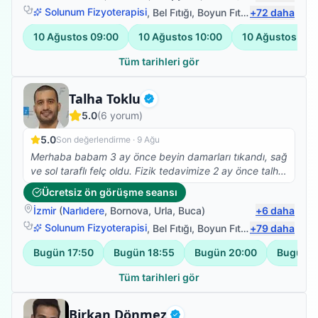
Solunum Fizyoterapisi
,
Bel Fıtığı
,
Boyun Fıtığı
+
,
72
Omuz Bağ Ya
daha
10 Ağustos
09:00
10 Ağustos
10:00
10 Ağustos
11:
Tüm tarihleri gör
Fizyoterapist
Talha Toklu
Doğrulanmış
5.0
(
6
yorum)
5.0
Son değerlendirme ·
9 Ağu
Merhaba babam 3 ay önce beyin damarları tıkandı, sağ
ve sol taraflı felç oldu. Fizik tedavimize 2 ay önce talha
beyle başladık çok olumlu ve güzel sonuçlar aldık,
Ücretsiz ön görüşme seansı
şükürler olsun ki yatalak olan babam bugün ilk defa
İzmir
(
Narlıdere
,
Bornova
,
Urla
,
Buca
)
+
6
daha
kendi başına ayağa kalkabildi, çok mutluyum, talha
bey gerçekten de alanında çok iyi ve işini severek
Solunum Fizyoterapisi
,
Bel Fıtığı
,
Boyun Fıtığı
+
,
79
Omuz Bağ Ya
daha
yapıyor, ayrıyetten de çok mütevazi ve güler yüzlü
Bugün
17:50
Bugün
18:55
Bugün
20:00
Bugün
2
olması ayrı bir güzel. Tedavimiz şuanda da devam
ediyor, Buradan talha beye sonsuz teşekkürlerimi
Tüm tarihleri gör
iletiyorum, RABBİM her daim sizinle olsun.
Fizyoterapist
Birkan Dönmez