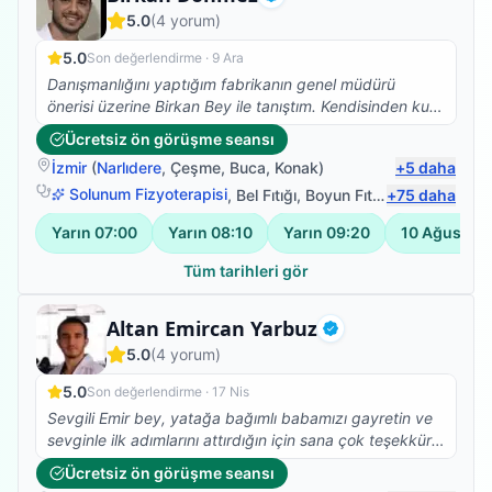
Doğrulanmış
5.0
(
4
yorum)
5.0
Son değerlendirme ·
9 Ara
Danışmanlığını yaptığım fabrikanın genel müdürü
önerisi üzerine Birkan Bey ile tanıştım. Kendisinden kuru
iğne tedavisi aldım ve ilk seansta bile ağrılarımı hafifletti
Ücretsiz ön görüşme seansı
işinde tecrübeli ve gönül rahatlığı ile herkese tavsiye
İzmir
(
Narlıdere
,
Çeşme
,
Buca
,
Konak
)
+
5
daha
edebilirim.
Solunum Fizyoterapisi
,
Bel Fıtığı
,
Boyun Fıtığı
+
,
75
Omuz Bağ Ya
daha
Yarın
07:00
Yarın
08:10
Yarın
09:20
10 Ağustos
Tüm tarihleri gör
Fizyoterapist
Altan Emircan Yarbuz
Doğrulanmış
5.0
(
4
yorum)
5.0
Son değerlendirme ·
17 Nis
Sevgili Emir bey, yatağa bağımlı babamızı gayretin ve
sevginle ilk adımlarını attırdığın için sana çok teşekkür
ederiz. Yolun açık olsun...
Ücretsiz ön görüşme seansı