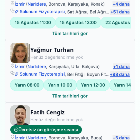
İzmir
(
Narlıdere
,
Bornova
,
Karşıyaka
,
Konak
)
+
4
daha
Solunum Fizyoterapisi
,
Sırt Ağrısı
,
Bel Ağrısı
,
+
Kinezyolojik 
51
daha
15 Ağustos
11:00
15 Ağustos
13:00
22 Ağustos
11:0
Tüm tarihleri gör
Fizyoterapist
Yağmur Turhan
Henüz değerlendirme yok
İzmir
(
Narlıdere
,
Karşıyaka
,
Urla
,
Balçova
)
+
1
daha
Solunum Fizyoterapisi
,
Bel Fıtığı
,
Boyun Fıtığı
+
,
98
Omuz Bağ Ya
daha
Yarın
08:00
Yarın
10:00
Yarın
12:00
Yarın
14:00
Tüm tarihleri gör
Fizyoterapist
Fatih Cengiz
Henüz değerlendirme yok
Ücretsiz ön görüşme seansı
İzmir
(
Narlıdere
,
Bornova
,
Karşıyaka
,
Buca
)
+
5
daha