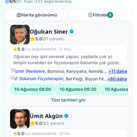
5
/5
Ort. Puan (
222
değerlendirme)
Harita görünümü
Filtrele
3
Fizyoterapist
Oğulcan Siner
Doğrulanmış
5.0
(
81
yorum)
5.0
Son değerlendirme ·
21 May
Oğulcan bey işini severek yapan, yaşlılarla çok iyi
iletişim kurabilen bir fizyoterapist.Babamla çok güzel
ilgilendi.Kendisine çok teşekkür ederim.☺️
İzmir
(
Narlıdere
,
Bornova
,
Karşıyaka
,
Kemalpaşa
+
)
11
daha
Solunum Fizyoterapisi
,
Bel Fıtığı
,
Boyun Fıtığı
+
,
80
Omuz Bağ Ya
daha
10 Ağustos
08:00
10 Ağustos
09:30
10 Ağustos
11:
Tüm tarihleri gör
Fizyoterapist
Ümit Akgün
Doğrulanmış
5.0
(
85
yorum)
5.0
Son değerlendirme ·
29 Ara