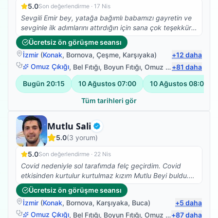
5.0
Son değerlendirme ·
17 Nis
Sevgili Emir bey, yatağa bağımlı babamızı gayretin ve
sevginle ilk adımlarını attırdığın için sana çok teşekkür
ederiz. Yolun açık olsun...
Ücretsiz ön görüşme seansı
İzmir
(
Konak
,
Bornova
,
Çeşme
,
Karşıyaka
)
+
12
daha
Omuz Çıkığı
,
Bel Fıtığı
,
Boyun Fıtığı
,
Omuz Bağ Yaralanması
+
81
daha
Bugün
20:15
10 Ağustos
07:00
10 Ağustos
08:00
Tüm tarihleri gör
Fizyoterapist
Mutlu Sali
Doğrulanmış
5.0
(
3
yorum)
5.0
Son değerlendirme ·
22 Nis
Covid nedeniyle sol tarafımda felç geçirdim. Covid
etkisinden kurtulur kurtulmaz kızım Mutlu Beyi buldu.
Iyi ki de bulmuş, çok ilgili , bilgili , hastasına özen
Ücretsiz ön görüşme seansı
gösteren , beyefendi ,şahane bir insan. Kızım her yerde
İzmir
(
Konak
,
Bornova
,
Karşıyaka
,
Buca
)
+
5
daha
anlatıyor ve öneriyor. Tanışmaktan ve birlikte çalışıyor
olmaktan cok memnunum. Sadece denge sorunum
Omuz Çıkığı
,
Bel Fıtığı
,
Boyun Fıtığı
,
Omuz Bağ Yaralanması
+
87
daha