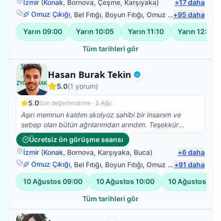
İzmir
(
Konak
,
Bornova
,
Çeşme
,
Karşıyaka
)
+
17
daha
felç.oldu bu süreçte Ümit bey ile yolumuz buluştu ve
Omuz Çıkığı
,
Bel Fıtığı
,
Boyun Fıtığı
,
Omuz Bağ Yaralanması
+
95
daha
annem yaşına farklı kronik rahatsızlığına rağmen
yürüdü ve vücudunu kullabanilir hale geldi.Bunun için
Yarın
09:00
Yarın
10:05
Yarın
11:10
Yarın
12:15
teşekkür edemem yetmez,sanırım hastası olan 10
kişiye sorsak 50 si kendisi için içinden gelen yüm
Tüm tarihleri gör
olumlu sözleri söyler.Çünkü hiçbir hastalık tek kişi
yaşanmıyor tüm aile fertlerimiz bu süreçten
Fizyoterapist
Hasan Burak Tekin
etkileniyor.İşte Ümit bey bunu başarıyor bizim ile
Doğrulanmış
5.0
(
1
yorum)
birlikte olmayı aileden biri olmayı ,o zamanda meslek
bilgisi ve insani değerleri ile başarılı oluyor.Kendisi
5.0
Son değerlendirme ·
3 Ağu
gerek nezaketi gerek iş tutuşu gerek değerleri ile
Aşırı memnun kaldım skolyoz sahibi bir insanım ve
saygımızı sevgimizi kazandı.TEŞEKKÜRLER Ümit bey
sebep olan bütün ağrılarımdan arındım. Teşekkür
tüm değerleriniz için emeğinize,yüreğinize sağlık.
ederim Burak Bey
Ücretsiz ön görüşme seansı
İzmir
(
Konak
,
Bornova
,
Karşıyaka
,
Buca
)
+
6
daha
Omuz Çıkığı
,
Bel Fıtığı
,
Boyun Fıtığı
,
Omuz Bağ Yaralanması
+
91
daha
10 Ağustos
09:00
10 Ağustos
10:00
10 Ağustos
11:
Tüm tarihleri gör