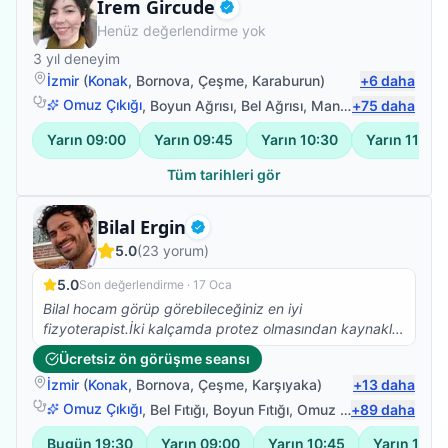
Fizyoterapist
İrem Gircude
Doğrulanmış
Henüz değerlendirme yok
3
yıl deneyim
İzmir
(
Konak
,
Bornova
,
Çeşme
,
Karaburun
)
+
6
daha
Omuz Çıkığı
,
Boyun Ağrısı
,
Bel Ağrısı
,
Manuel Lenfödem Drenajı
+
75
daha
Yarın
09:00
Yarın
09:45
Yarın
10:30
Yarın
11:15
Tüm tarihleri gör
Fizyoterapist
Bilal Ergin
Doğrulanmış
5.0
(
23
yorum)
5.0
Son değerlendirme ·
17 Oca
Bilal hocam görüp görebileceğiniz en iyi
fizyoterapist.İki kalçamda protez olmasından kaynaklı
Skolyoz başlangıcı teşhisi kondu. Ağrılarımın artması
Ücretsiz ön görüşme seansı
nedeniyle fizyoterapist arayışına girdim ve Bilal
İzmir
(
Konak
,
Bornova
,
Çeşme
,
Karşıyaka
)
+
13
daha
Hocamla çalışmaya başladık. Abartmıyorum iki
seanstan sonra belimdeki ağrılar yok oldu.Dik durmaya
Omuz Çıkığı
,
Bel Fıtığı
,
Boyun Fıtığı
,
Omuz Bağ Yaralanması
+
89
daha
başladım. Ve yürüyüşüm düzeldi.Kendisinin bilgisi
Bugün
19:30
Yarın
09:00
Yarın
10:45
Yarın
12:3