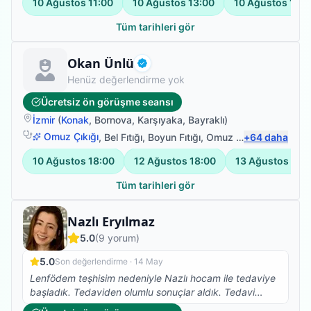
10 Ağustos
11:00
10 Ağustos
13:00
10 Ağustos
15:0
Tüm tarihleri gör
Fizyoterapist
Okan Ünlü
Doğrulanmış
Henüz değerlendirme yok
Ücretsiz ön görüşme seansı
İzmir
(
Konak
,
Bornova
,
Karşıyaka
,
Bayraklı
)
Omuz Çıkığı
,
Bel Fıtığı
,
Boyun Fıtığı
,
Omuz Bağ Yaralanması
+
64
daha
10 Ağustos
18:00
12 Ağustos
18:00
13 Ağustos
18:
Tüm tarihleri gör
Fizyoterapist
Nazlı Eryılmaz
5.0
(
9
yorum)
5.0
Son değerlendirme ·
14 May
Lenfödem teşhisim nedeniyle Nazlı hocam ile tedaviye
başladık. Tedaviden olumlu sonuçlar aldık. Tedavi
sürecimizde her konuda beni bilgilendirmesinden,