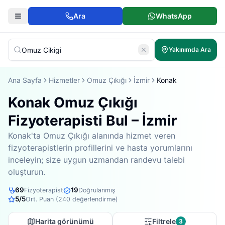
Ara
WhatsApp
Yakınımda Ara
Ana Sayfa
Hizmetler
Omuz Çıkığı
İzmir
Konak
Konak Omuz Çıkığı
Fizyoterapisti Bul – İzmir
Konak'ta Omuz Çıkığı alanında hizmet veren
fizyoterapistlerin profillerini ve hasta yorumlarını
inceleyin; size uygun uzmandan randevu talebi
oluşturun.
69
19
Fizyoterapist
Doğrulanmış
5
/5
Ort. Puan (
240
değerlendirme)
Harita görünümü
Filtrele
3