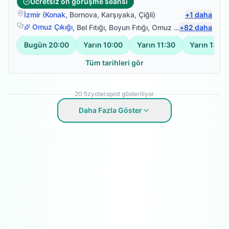
Ücretsiz ön görüşme seansı
ilgisinden, özeninden ve iletişiminden çok memnun
İzmir
(
Konak
,
Bornova
,
Karşıyaka
,
Çiğli
)
+
1
daha
kaldım. Kendisi lenfödem konusunda kendisini
geliştirmiş ve geliştiren bir fizyoterapist. İhtiyacı olan
Omuz Çıkığı
,
Bel Fıtığı
,
Boyun Fıtığı
,
Omuz Bağ Yaralanması
+
82
daha
herkese gönül rahatlığıyla öneririm.
Bugün
20:00
Yarın
10:00
Yarın
11:30
Yarın
13:00
Tüm tarihleri gör
20
fizyoterapist gösteriliyor
Daha Fazla Göster