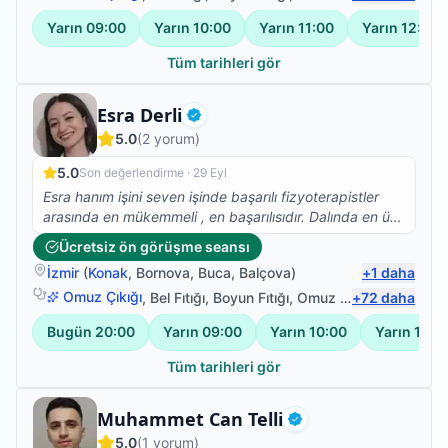
kaldı ancak bacağım ve kolum işler halde. Saygılar
Yarın
09:00
Yarın
10:00
Yarın
11:00
Yarın
12:00
kendisine
Tüm tarihleri gör
Fizyoterapist
Esra Derli
Doğrulanmış
5.0
(
2
yorum)
5.0
Son değerlendirme ·
29 Eyl
Esra hanım işini seven işinde başarılı fizyoterapistler
arasında en mükemmeli , en başarılısıdır. Dalında en üst
mevkilerde en kısa zamanda olacağına eminim esra
Ücretsiz ön görüşme seansı
hanmla çalışmak isteyenlere tavsiye ederim biz çok
İzmir
(
Konak
,
Bornova
,
Buca
,
Balçova
)
+
1
daha
memnun kaldık memnun kalacağınıza eminim .
Omuz Çıkığı
,
Bel Fıtığı
,
Boyun Fıtığı
,
Omuz Bağ Yaralanması
+
72
daha
Bugün
20:00
Yarın
09:00
Yarın
10:00
Yarın
11:0
Tüm tarihleri gör
Fizyoterapist
Muhammet Can Telli
Doğrulanmış
5.0
(
1
yorum)