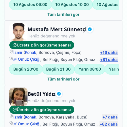
10 Ağustos
09:00
10 Ağustos
10:00
10 Ağustos
11:
Tüm tarihleri gör
Fizyoterapist
Mustafa Mert Sünnetçi
Doğrulanmış
Henüz değerlendirme yok
Ücretsiz ön görüşme seansı
İzmir
(
Konak
,
Bornova
,
Çeşme
,
Foça
)
+
16
daha
Omuz Çıkığı
,
Bel Fıtığı
,
Boyun Fıtığı
,
Omuz Bağ Yaralanması
+
81
daha
Bugün
20:00
Bugün
21:30
Yarın
08:00
Yarın
09:
Tüm tarihleri gör
Fizyoterapist
Betül Yıldız
Doğrulanmış
Henüz değerlendirme yok
Ücretsiz ön görüşme seansı
İzmir
(
Konak
,
Bornova
,
Karşıyaka
,
Buca
)
+
7
daha
Omuz Çıkığı
,
Bel Fıtığı
,
Boyun Fıtığı
,
Omuz Bağ Yaralanması
+
82
daha