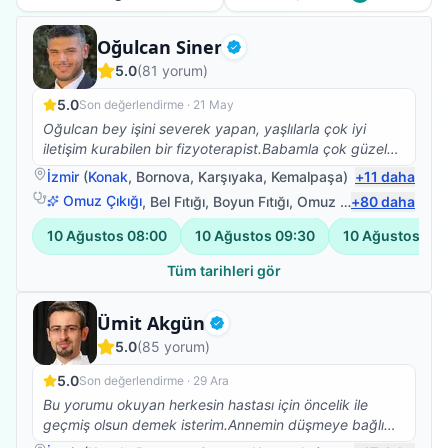
Fizyoterapist
Oğulcan Siner
Doğrulanmış
5.0
(
81
yorum)
5.0
Son değerlendirme ·
21 May
Oğulcan bey işini severek yapan, yaşlılarla çok iyi
iletişim kurabilen bir fizyoterapist.Babamla çok güzel
ilgilendi.Kendisine çok teşekkür ederim.☺️
İzmir
(
Konak
,
Bornova
,
Karşıyaka
,
Kemalpaşa
)
+
11
daha
Omuz Çıkığı
,
Bel Fıtığı
,
Boyun Fıtığı
,
Omuz Bağ Yaralanması
+
80
daha
10 Ağustos
08:00
10 Ağustos
09:30
10 Ağustos
11:
Tüm tarihleri gör
Fizyoterapist
Ümit Akgün
Doğrulanmış
5.0
(
85
yorum)
5.0
Son değerlendirme ·
29 Ara
Bu yorumu okuyan herkesin hastası için öncelik ile
geçmiş olsun demek isterim.Annemin düşmeye bağlı
beyin kanaması sonrası vücudunun sol tarafına