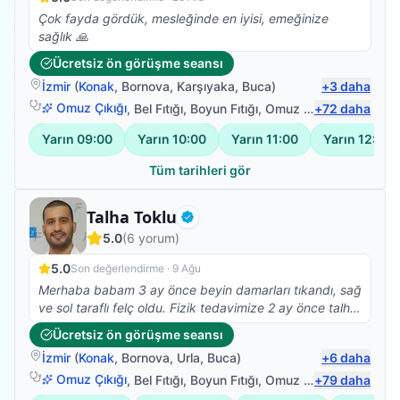
Çok fayda gördük, mesleğinde en iyisi, emeğinize
sağlık 🙏
Ücretsiz ön görüşme seansı
İzmir
(
Konak
,
Bornova
,
Karşıyaka
,
Buca
)
+
3
daha
Omuz Çıkığı
,
Bel Fıtığı
,
Boyun Fıtığı
,
Omuz Bağ Yaralanması
+
72
daha
Yarın
09:00
Yarın
10:00
Yarın
11:00
Yarın
12:00
Tüm tarihleri gör
Fizyoterapist
Talha Toklu
Doğrulanmış
5.0
(
6
yorum)
5.0
Son değerlendirme ·
9 Ağu
Merhaba babam 3 ay önce beyin damarları tıkandı, sağ
ve sol taraflı felç oldu. Fizik tedavimize 2 ay önce talha
beyle başladık çok olumlu ve güzel sonuçlar aldık,
Ücretsiz ön görüşme seansı
şükürler olsun ki yatalak olan babam bugün ilk defa
İzmir
(
Konak
,
Bornova
,
Urla
,
Buca
)
+
6
daha
kendi başına ayağa kalkabildi, çok mutluyum, talha
bey gerçekten de alanında çok iyi ve işini severek
Omuz Çıkığı
,
Bel Fıtığı
,
Boyun Fıtığı
,
Omuz Bağ Yaralanması
+
79
daha
yapıyor, ayrıyetten de çok mütevazi ve güler yüzlü