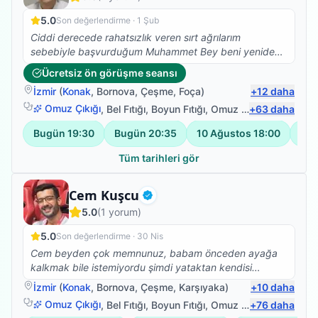
5.0
Son değerlendirme ·
1 Şub
Ciddi derecede rahatsızlık veren sırt ağrılarım
sebebiyle başvurduğum Muhammet Bey beni yeniden
sağlığıma kavuşturdu. Herkese gönül rahatlığıyla
Ücretsiz ön görüşme seansı
tavsiye ederim
İzmir
(
Konak
,
Bornova
,
Çeşme
,
Foça
)
+
12
daha
Omuz Çıkığı
,
Bel Fıtığı
,
Boyun Fıtığı
,
Omuz Bağ Yaralanması
+
63
daha
Bugün
19:30
Bugün
20:35
10 Ağustos
18:00
10 
Tüm tarihleri gör
Fizyoterapist
Cem Kuşcu
Doğrulanmış
5.0
(
1
yorum)
5.0
Son değerlendirme ·
30 Nis
Cem beyden çok memnunuz, babam önceden ayağa
kalkmak bile istemiyordu şimdi yataktan kendisi
kalkıyor yan koltuğa geçiyor, hareket etme konusunda
İzmir
(
Konak
,
Bornova
,
Çeşme
,
Karşıyaka
)
+
10
daha
daha istekli. Çok teşekkür ederiz.
Omuz Çıkığı
,
Bel Fıtığı
,
Boyun Fıtığı
,
Omuz Bağ Yaralanması
+
76
daha