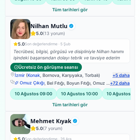
güleryüzü ve modum düştüğünde pozitif yaklaşımıyla
harika bir iş başardı. Kendimi çok iyi
Tüm tarihleri gör
hissediyorum.Fizyoterapim devam ediyor.Emeklerinize
sağlık.
Fizyoterapist
Nilhan Mutlu
Doğrulanmış
5.0
(
13
yorum)
5.0
Son değerlendirme ·
5 Şub
Tecrübesi, bilgisi, görgüsü ve disipliniyle Nilhan hanımı
işindeki başarısından dolayı tebrik ve tavsiye ederim
Ücretsiz ön görüşme seansı
İzmir
(
Konak
,
Bornova
,
Karşıyaka
,
Torbalı
)
+
5
daha
Omuz Çıkığı
,
Bel Fıtığı
,
Boyun Fıtığı
,
Omuz Bağ Yaralanması
+
72
daha
10 Ağustos
09:00
10 Ağustos
10:00
10 Ağustos
11:
Tüm tarihleri gör
Fizyoterapist
Mehmet Kıyak
Doğrulanmış
5.0
(
7
yorum)
5.0
Son değerlendirme ·
26 Ara