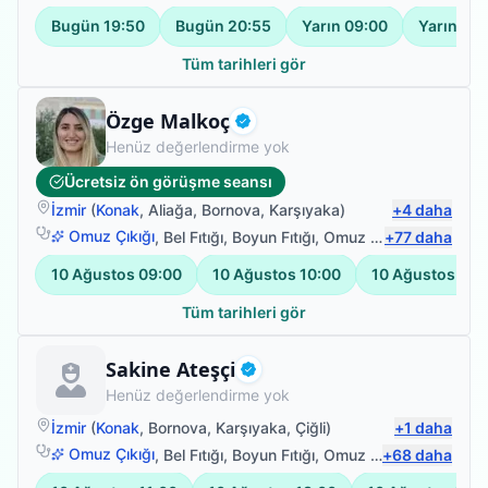
Bugün
19:50
Bugün
20:55
Yarın
09:00
Yarın
10:
Tüm tarihleri gör
Uzman Fizyoterapist
Özge Malkoç
Doğrulanmış
Henüz değerlendirme yok
Ücretsiz ön görüşme seansı
İzmir
(
Konak
,
Aliağa
,
Bornova
,
Karşıyaka
)
+
4
daha
Omuz Çıkığı
,
Bel Fıtığı
,
Boyun Fıtığı
,
Omuz Bağ Yaralanması
+
77
daha
10 Ağustos
09:00
10 Ağustos
10:00
10 Ağustos
11:
Tüm tarihleri gör
Fizyoterapist
Sakine Ateşçi
Doğrulanmış
Henüz değerlendirme yok
İzmir
(
Konak
,
Bornova
,
Karşıyaka
,
Çiğli
)
+
1
daha
Omuz Çıkığı
,
Bel Fıtığı
,
Boyun Fıtığı
,
Omuz Bağ Yaralanması
+
68
daha