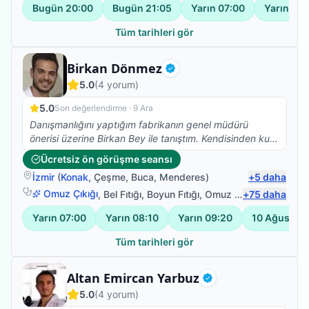
Bugün
20:00
Bugün
21:05
Yarın
07:00
Yarın
08:
olması ayrı bir güzel. Tedavimiz şuanda da devam
ediyor, Buradan talha beye sonsuz teşekkürlerimi
Tüm tarihleri gör
iletiyorum, RABBİM her daim sizinle olsun.
Fizyoterapist
Birkan Dönmez
Doğrulanmış
5.0
(
4
yorum)
5.0
Son değerlendirme ·
9 Ara
Danışmanlığını yaptığım fabrikanın genel müdürü
önerisi üzerine Birkan Bey ile tanıştım. Kendisinden kuru
iğne tedavisi aldım ve ilk seansta bile ağrılarımı hafifletti
Ücretsiz ön görüşme seansı
işinde tecrübeli ve gönül rahatlığı ile herkese tavsiye
İzmir
(
Konak
,
Çeşme
,
Buca
,
Menderes
)
+
5
daha
edebilirim.
Omuz Çıkığı
,
Bel Fıtığı
,
Boyun Fıtığı
,
Omuz Bağ Yaralanması
+
75
daha
Yarın
07:00
Yarın
08:10
Yarın
09:20
10 Ağustos
Tüm tarihleri gör
Fizyoterapist
Altan Emircan Yarbuz
Doğrulanmış
5.0
(
4
yorum)