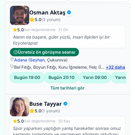
Fizyoterapist
Osman Aktaş
Doğrulanmış
5.0
(
3
yorum)
5.0
Son değerlendirme ·
31 Eki
Alanın da başarılı, güler yüzlü, insan ilişkileri iyi bir
fizyoterapist
Ücretsiz ön görüşme seansı
Adana
(
Seyhan
,
Çukurova
)
Bel Fıtığı
,
Boyun Fıtığı
,
Kuru İğneleme
,
Felç (İnme) Fizyoterapisi
+
32
daha
Bugün
19:00
Bugün
20:10
Yarın
09:00
Yarın
10:
Tüm tarihleri gör
Fizyoterapist
Buse Tayyar
Doğrulanmış
5.0
(
1
yorum)
5.0
Son değerlendirme ·
20 Kas
Spor yaparken yaptığım yanlış hareketler sonrası omuz
kaslarımı zorladığımı ve geçmeyen ağrılarım olduğunu