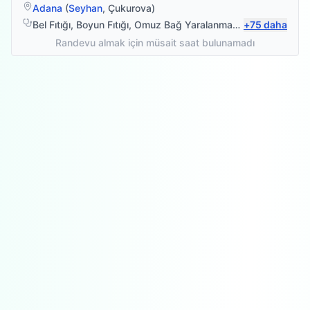
Adana
(
Seyhan
,
Çukurova
)
Bel Fıtığı
,
Boyun Fıtığı
,
Omuz Bağ Yaralanması
,
+
Protez Fizyote
75
daha
Randevu almak için müsait saat bulunamadı