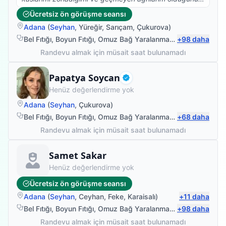
fark ettim. Buse hanım bu süreçte gerçekten çok
Ücretsiz ön görüşme seansı
faydalı oldu, yaptığı doğru tespit ve egzersizlerle
Adana
(
Seyhan
,
Yüreğir
,
Sarıçam
,
Çukurova
)
ağrılarımın geçmesini sağladı. Ayrıca kendisi
motivasyonu ve enerjisi çok yüksek dünyalar tatlısı özel
Bel Fıtığı
,
Boyun Fıtığı
,
Omuz Bağ Yaralanması
,
+
Protez Fizyote
98
daha
bir insan🤗
Randevu almak için müsait saat bulunamadı
Fizyoterapist
Papatya Soycan
Doğrulanmış
Henüz değerlendirme yok
Adana
(
Seyhan
,
Çukurova
)
Bel Fıtığı
,
Boyun Fıtığı
,
Omuz Bağ Yaralanması
,
+
Protez Fizyote
68
daha
Randevu almak için müsait saat bulunamadı
Fizyoterapist
Samet Sakar
Henüz değerlendirme yok
Ücretsiz ön görüşme seansı
Adana
(
Seyhan
,
Ceyhan
,
Feke
,
Karaisalı
)
+
11
daha
Bel Fıtığı
,
Boyun Fıtığı
,
Omuz Bağ Yaralanması
,
+
Protez Fizyote
98
daha
Randevu almak için müsait saat bulunamadı