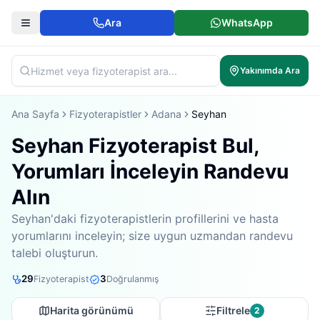
Ara
WhatsApp
Yakınımda Ara
Ana Sayfa
Fizyoterapistler
Adana
Seyhan
Seyhan Fizyoterapist Bul,
Yorumları İnceleyin Randevu
Alın
Seyhan'daki fizyoterapistlerin profillerini ve hasta
yorumlarını inceleyin; size uygun uzmandan randevu
talebi oluşturun.
29
3
Fizyoterapist
Doğrulanmış
Harita görünümü
Filtrele
2