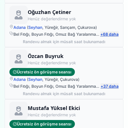
Fizyoterapist
Oğuzhan Çetiner
Henüz değerlendirme yok
Adana
(
Seyhan
,
Yüreğir
,
Sarıçam
,
Çukurova
)
Bel Fıtığı
,
Boyun Fıtığı
,
Omuz Bağ Yaralanması
,
+
Protez Fizyote
68
daha
Randevu almak için müsait saat bulunamadı
Fizyoterapist
Özcan Buyruk
Henüz değerlendirme yok
Ücretsiz ön görüşme seansı
Adana
(
Seyhan
,
Yüreğir
,
Çukurova
)
Bel Fıtığı
,
Boyun Fıtığı
,
Omuz Bağ Yaralanması
,
+
Manuel Terapi
37
daha
Randevu almak için müsait saat bulunamadı
Fizyoterapist
Mustafa Yüksel Ekici
Henüz değerlendirme yok
Ücretsiz ön görüşme seansı