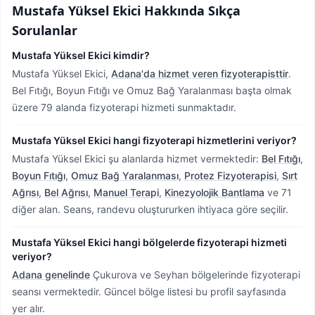
Mustafa Yüksel Ekici
Hakkında Sıkça
Sorulanlar
Mustafa Yüksel Ekici kimdir?
Mustafa Yüksel Ekici,
Adana'da hizmet veren fizyoterapisttir
.
Bel Fıtığı, Boyun Fıtığı ve Omuz Bağ Yaralanması başta olmak
üzere 79 alanda fizyoterapi hizmeti sunmaktadır.
Mustafa Yüksel Ekici hangi fizyoterapi hizmetlerini veriyor?
Mustafa Yüksel Ekici şu alanlarda hizmet vermektedir:
Bel Fıtığı
,
Boyun Fıtığı
,
Omuz Bağ Yaralanması
,
Protez Fizyoterapisi
,
Sırt
Ağrısı
,
Bel Ağrısı
,
Manuel Terapi
,
Kinezyolojik Bantlama
ve 71
diğer alan. Seans, randevu oluştururken ihtiyaca göre seçilir.
Mustafa Yüksel Ekici hangi bölgelerde fizyoterapi hizmeti
veriyor?
Adana genelinde
Çukurova ve Seyhan bölgelerinde fizyoterapi
seansı vermektedir.
Güncel bölge listesi bu profil sayfasında
yer alır.