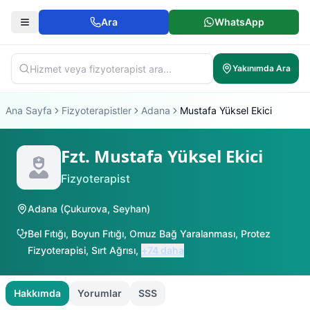
Ara
WhatsApp
Yakınımda Ara
Ana Sayfa
Fizyoterapistler
Adana
Mustafa Yüksel Ekici
Fzt. Mustafa Yüksel Ekici
Fizyoterapist
Adana
(
Çukurova
,
Seyhan
)
Bel Fıtığı
,
Boyun Fıtığı
,
Omuz Bağ Yaralanması
,
Protez
Fizyoterapisi
,
Sırt Ağrısı
,
+
74
daha
Hakkımda
Yorumlar
SSS