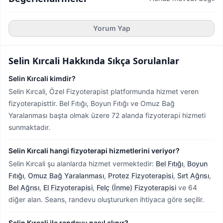
Yorum Yap
Selin Kırcali
Hakkında Sıkça Sorulanlar
Selin Kırcali kimdir?
Selin Kırcali, Özel Fizyoterapist platformunda hizmet veren
fizyoterapisttir.
Bel Fıtığı, Boyun Fıtığı ve Omuz Bağ
Yaralanması başta olmak üzere 72 alanda fizyoterapi hizmeti
sunmaktadır.
Selin Kırcali hangi fizyoterapi hizmetlerini veriyor?
Selin Kırcali şu alanlarda hizmet vermektedir:
Bel Fıtığı
,
Boyun
Fıtığı
,
Omuz Bağ Yaralanması
,
Protez Fizyoterapisi
,
Sırt Ağrısı
,
Bel Ağrısı
,
El Fizyoterapisi
,
Felç (İnme) Fizyoterapisi
ve 64
diğer alan. Seans, randevu oluştururken ihtiyaca göre seçilir.
Selin Kırcali ile randevu nasıl alınır?