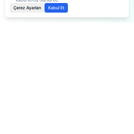
Çerez Ayarları
Kabul Et
İçerikler bilgilendirme amaçlıdır. Tedavi planlaması için
mutlaka doktorunuza danışınız. Kişiye göre değişiklik
gösterebilir.
Özel Fizyoterapist
Profesyonel fizyoterapi ve rehabilitasyon hizmetleri ile sağlığınız
için buradayız.