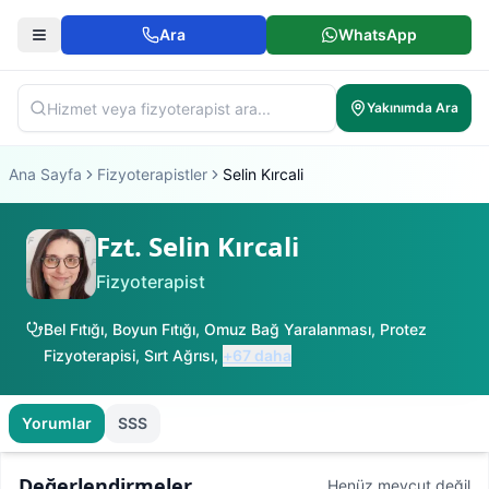
Ara
WhatsApp
Yakınımda Ara
Ana Sayfa
Fizyoterapistler
Selin Kırcali
Fzt. Selin Kırcali
Fizyoterapist
Bel Fıtığı
,
Boyun Fıtığı
,
Omuz Bağ Yaralanması
,
Protez
Fizyoterapisi
,
Sırt Ağrısı
,
+
67
daha
Yorumlar
SSS
Değerlendirmeler
Henüz mevcut değil