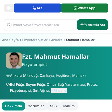
Ara
WhatsApp
Yakınımda Ara
Ana Sayfa
Fizyoterapistler
Ankara
Mahmut Hamallar
Fzt. Mahmut Hamallar
Fizyoterapist
Ankara
(
Altındağ
,
Çankaya
,
Keçiören
,
Mamak
)
Bel Fıtığı
,
Boyun Fıtığı
,
Omuz Bağ Yaralanması
,
Protez
Fizyoterapisi
,
Sırt Ağrısı
,
+
78
daha
Hakkımda
Yorumlar
SSS
Konum