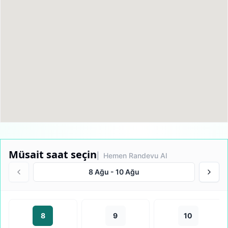
Müsait saat seçin
| Hemen Randevu Al
8 Ağu
-
10 Ağu
8
9
10