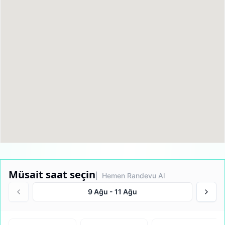
Müsait saat seçin
| Hemen Randevu Al
9 Ağu
-
11 Ağu