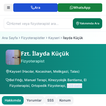
Ara
WhatsApp
Yakınımda Ara
Ana Sayfa
Fizyoterapistler
Kayseri
İlayda Küçük
Fzt. İlayda Küçük
Fizyoterapist
Kayseri
(
Hacılar
,
Kocasinan
,
Melikgazi
,
Talas
)
Bel Fıtığı
,
Manuel Terapi
,
Kinezyolojik Bantlama
,
El
Fizyoterapisi
,
Ortopedik Fizyoterapi
,
+
28
daha
Hakkımda
Yorumlar
SSS
Konum