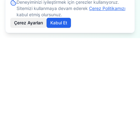
Deneyiminizi iyileştirmek için çerezler kullanıyoruz.
Sitemizi kullanmaya devam ederek
Çerez Politikamızı
kabul etmiş olursunuz.
Çerez Ayarları
Kabul Et
İçerikler bilgilendirme amaçlıdır. Tedavi planlaması için
mutlaka doktorunuza danışınız. Kişiye göre değişiklik
gösterebilir.
Özel Fizyoterapist
Profesyonel fizyoterapi ve rehabilitasyon hizmetleri ile sağlığınız