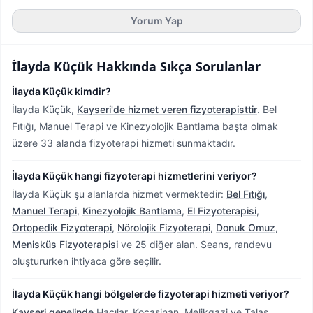
Yorum Yap
İlayda Küçük
Hakkında Sıkça Sorulanlar
İlayda Küçük kimdir?
İlayda Küçük,
Kayseri'de hizmet veren fizyoterapisttir
.
Bel
Fıtığı, Manuel Terapi ve Kinezyolojik Bantlama başta olmak
üzere 33 alanda fizyoterapi hizmeti sunmaktadır.
İlayda Küçük hangi fizyoterapi hizmetlerini veriyor?
İlayda Küçük şu alanlarda hizmet vermektedir:
Bel Fıtığı
,
Manuel Terapi
,
Kinezyolojik Bantlama
,
El Fizyoterapisi
,
Ortopedik Fizyoterapi
,
Nörolojik Fizyoterapi
,
Donuk Omuz
,
Menisküs Fizyoterapisi
ve 25 diğer alan. Seans, randevu
oluştururken ihtiyaca göre seçilir.
İlayda Küçük hangi bölgelerde fizyoterapi hizmeti veriyor?
Kayseri genelinde
Hacılar, Kocasinan, Melikgazi ve Talas