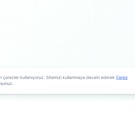
çin çerezler kullanıyoruz. Sitemizi kullanmaya devam ederek
Çerez
rsunuz.
maçlıdır. Tedavi planlaması için mutlaka doktorunuza danışınız. Kişiye g