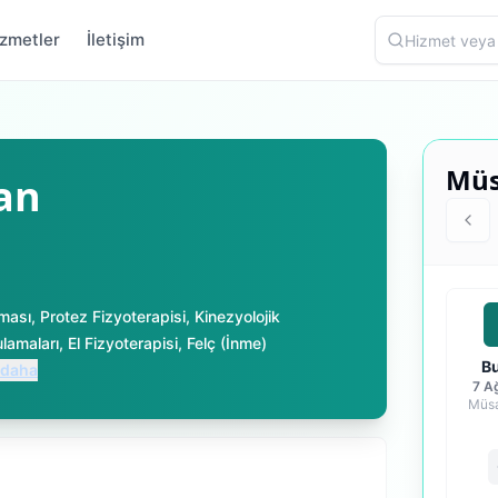
zmetler
İletişim
Müs
tan
ması
,
Protez Fizyoterapisi
,
Kinezyolojik
lamaları
,
El Fizyoterapisi
,
Felç (İnme)
B
daha
7 A
Müsa