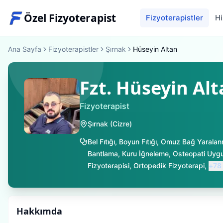
Özel Fizyoterapist
Fizyoterapistler
Hi
Ana Sayfa
Fizyoterapistler
Şırnak
Hüseyin Altan
Fzt. Hüseyin Al
Fizyoterapist
Şırnak
(
Cizre
)
Bel Fıtığı
,
Boyun Fıtığı
,
Omuz Bağ Yaralan
Bantlama
,
Kuru İğneleme
,
Osteopati Uygu
Fizyoterapisi
,
Ortopedik Fizyoterapi
,
+
78
Hakkımda