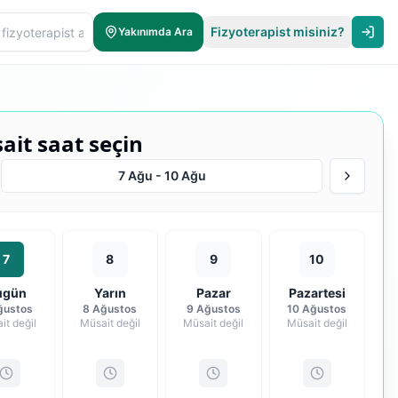
Fizyoterapist misiniz?
Yakınımda Ara
ait saat seçin
7 Ağu
-
10 Ağu
7
8
9
10
ugün
Yarın
Pazar
Pazartesi
ğustos
8 Ağustos
9 Ağustos
10 Ağustos
it değil
Müsait değil
Müsait değil
Müsait değil