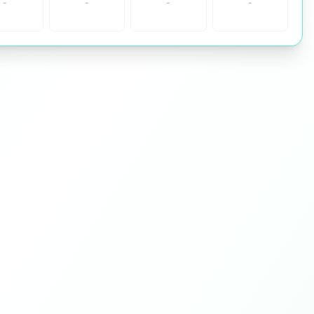
-
-
-
-