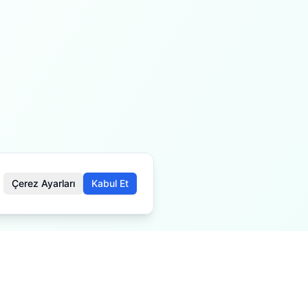
Çerez Ayarları
Kabul Et
öre değişiklik gösterebilir.