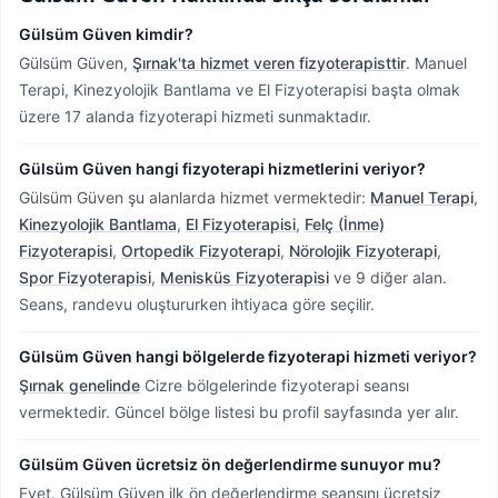
Gülsüm Güven kimdir?
Gülsüm Güven,
Şırnak'ta hizmet veren fizyoterapisttir
.
Manuel
Terapi, Kinezyolojik Bantlama ve El Fizyoterapisi başta olmak
üzere 17 alanda fizyoterapi hizmeti sunmaktadır.
Gülsüm Güven hangi fizyoterapi hizmetlerini veriyor?
Gülsüm Güven şu alanlarda hizmet vermektedir:
Manuel Terapi
,
Kinezyolojik Bantlama
,
El Fizyoterapisi
,
Felç (İnme)
Fizyoterapisi
,
Ortopedik Fizyoterapi
,
Nörolojik Fizyoterapi
,
Spor Fizyoterapisi
,
Menisküs Fizyoterapisi
ve 9 diğer alan.
Seans, randevu oluştururken ihtiyaca göre seçilir.
Gülsüm Güven hangi bölgelerde fizyoterapi hizmeti veriyor?
Şırnak genelinde
Cizre bölgelerinde fizyoterapi seansı
vermektedir.
Güncel bölge listesi bu profil sayfasında yer alır.
Gülsüm Güven ücretsiz ön değerlendirme sunuyor mu?
Evet. Gülsüm Güven ilk ön değerlendirme seansını ücretsiz