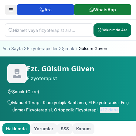
Ara
WhatsApp
Yakınımda Ara
Ana Sayfa
Fizyoterapistler
Şırnak
Gülsüm Güven
Fzt. Gülsüm Güven
Fizyoterapist
Şırnak
(
Cizre
)
Manuel Terapi
,
Kinezyolojik Bantlama
,
El Fizyoterapisi
,
Felç
(İnme) Fizyoterapisi
,
Ortopedik Fizyoterapi
,
+
12
daha
Hakkımda
Yorumlar
SSS
Konum