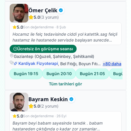
Uzman Fizyoterapist
Ömer Çelik
Doğrulanmış
5.0
(
3
yorum)
5.0
Son değerlendirme ·
8 Şub
Hocamız ile felç tedavisinde ciddi yol katettik.sag felçli
hastamız ile hastanede servisde başlayan surecde
şuan ayakda duruyoruz süreç uzun ve sancılı hocamız
Ücretsiz ön görüşme seansı
gereken plan programı bize özel yapıyor teşekkür
Gaziantep
(
Oğuzeli
,
Şahinbey
,
Şehitkamil
)
ederiz
Kardiyak Fizyoterapi
,
Bel Fıtığı
,
Boyun Fıtığı
,
+
Omuz Bağ Yar
80
daha
Bugün
19:15
Bugün
20:10
Bugün
21:05
Bugün
2
Tüm tarihleri gör
Fizyoterapist
Bayram Keskin
Doğrulanmış
5.0
(
2
yorum)
5.0
Son değerlendirme ·
26 Eyl
Bayram beyi babam sayesinde tanıdık . babam
hastaneden çıktığında o kadar zor zamanlar