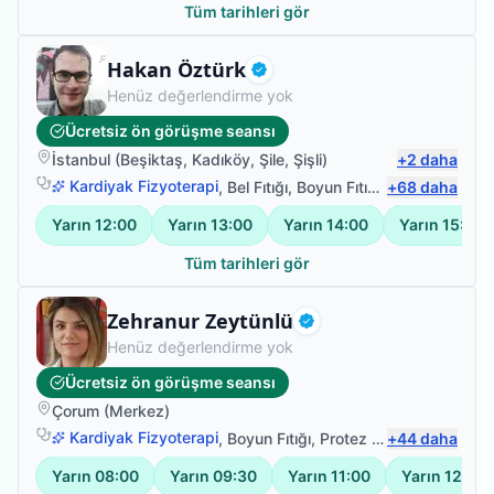
Tüm tarihleri gör
Fizyoterapist
Hakan Öztürk
Doğrulanmış
Henüz değerlendirme yok
Ücretsiz ön görüşme seansı
İstanbul
(
Beşiktaş
,
Kadıköy
,
Şile
,
Şişli
)
+
2
daha
Kardiyak Fizyoterapi
,
Bel Fıtığı
,
Boyun Fıtığı
,
+
Omuz Bağ Yar
68
daha
Yarın
12:00
Yarın
13:00
Yarın
14:00
Yarın
15:00
Tüm tarihleri gör
Fizyoterapist
Zehranur Zeytünlü
Doğrulanmış
Henüz değerlendirme yok
Ücretsiz ön görüşme seansı
Çorum
(
Merkez
)
Kardiyak Fizyoterapi
,
Boyun Fıtığı
,
Protez Fizyoterapisi
+
44
daha
,
Sır
Yarın
08:00
Yarın
09:30
Yarın
11:00
Yarın
12:30