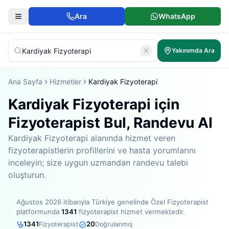
Ara
WhatsApp
Yakınımda Ara
Ana Sayfa
Hizmetler
Kardiyak Fizyoterapi
Kardiyak Fizyoterapi için
Fizyoterapist Bul, Randevu Al
Kardiyak Fizyoterapi alanında hizmet veren
fizyoterapistlerin profillerini ve hasta yorumlarını
inceleyin; size uygun uzmandan randevu talebi
oluşturun.
Ağustos 2026
itibarıyla
Türkiye genelinde
Özel Fizyoterapist
platformunda
1341
fizyoterapist hizmet vermektedir
.
1341
20
Fizyoterapist
Doğrulanmış