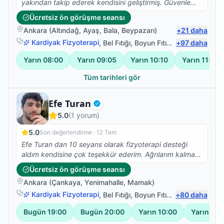
yakından takip ederek kendisini geliştirmiş. Güvenle
tedavi olabilirsiniz. Ben memnun kaldım.
Ücretsiz ön görüşme seansı
Ankara
(
Altındağ
,
Ayaş
,
Bala
,
Beypazarı
)
+
21
daha
Kardiyak Fizyoterapi
,
Bel Fıtığı
,
Boyun Fıtığı
,
+
Omuz Bağ Yar
97
daha
Yarın
08:00
Yarın
09:05
Yarın
10:10
Yarın
11:15
Tüm tarihleri gör
Fizyoterapist
Efe Turan
Doğrulanmış
5.0
(
1
yorum)
5.0
Son değerlendirme ·
12 Tem
Efe Turan dan 10 seyans olarak fizyoterapi desteği
aldım kendisine çok teşekkür ederim. Ağrılarım kalmadı
artık güne daha mutlu başlıyorum benim gibi kronik
Ücretsiz ön görüşme seansı
hastalıkları olan birisini hayatla tekrar barışık hale
Ankara
(
Çankaya
,
Yenimahalle
,
Mamak
)
getirdi. Kendisinin yolu açık olsun 🙏🙏🙏🙏
Kardiyak Fizyoterapi
,
Bel Fıtığı
,
Boyun Fıtığı
,
+
Omuz Bağ Yar
80
daha
Bugün
19:00
Bugün
20:00
Yarın
10:00
Yarın
11: