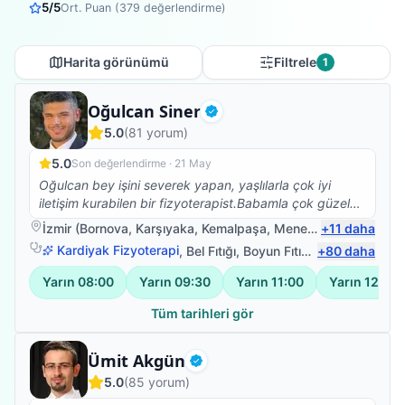
5
/5
Ort. Puan (
379
değerlendirme)
Harita görünümü
Filtrele
1
Fizyoterapist
Oğulcan Siner
Doğrulanmış
5.0
(
81
yorum)
5.0
Son değerlendirme ·
21 May
Oğulcan bey işini severek yapan, yaşlılarla çok iyi
iletişim kurabilen bir fizyoterapist.Babamla çok güzel
ilgilendi.Kendisine çok teşekkür ederim.☺️
İzmir
(
Bornova
,
Karşıyaka
,
Kemalpaşa
,
Menemen
+
11
)
daha
Kardiyak Fizyoterapi
,
Bel Fıtığı
,
Boyun Fıtığı
,
+
Omuz Bağ Yar
80
daha
Yarın
08:00
Yarın
09:30
Yarın
11:00
Yarın
12:30
Tüm tarihleri gör
Fizyoterapist
Ümit Akgün
Doğrulanmış
5.0
(
85
yorum)