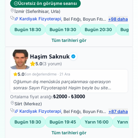
ihsan bey sayesinde omuzum açıldı. Doktoruma
Ücretsiz ön görüşme seansı
gösterdim omuzda açılma gördüğü için ne
İzmir
(
Seferihisar
,
Urla
)
yaptırıyorsan yaptırmaya devam et dedi. Ali ihsan bey
e çok teşşekkür ederim onun sayesinde ameliyattan
Kardiyak Fizyoterapi
,
Bel Fıtığı
,
Boyun Fıtığı
,
+
Omuz Bağ Yar
98
daha
kurtuldum.
Bugün
18:30
Bugün
19:30
Bugün
20:30
Bugün
2
Tüm tarihleri gör
Fizyoterapist
Haşim Saknuk
Doğrulanmış
5.0
(
3
yorum)
5.0
Son değerlendirme ·
21 Ara
Oğlumun dış menüsküs parçalanması operasyon
sonrası Sayın Fizyoterapist Haşim beyle bu site
sayesinde tanışmamız bizler için çok büyük bir şans
₺2000 - ₺3000
Ortalama fiyat aralığı:
oldu. Tedavi açısından kendisinden oldukça memnun
Siirt
(
Merkez
)
kaldık. Ameliyat sonrası kısa bir sürede oğlum eskisi
Kardiyak Fizyoterapi
,
Bel Fıtığı
,
Boyun Fıtığı
,
+
Omuz Bağ Yar
87
daha
gibi gayet rahat bir şekilde yürümeye başladı. Haşim
beyin hastalarına karsı gösterdiği ilgi ve özenli
Bugün
18:30
Bugün
19:45
Yarın
16:00
Yarın
17:1
çalışmasından oğlumu kısa sürede ayağa
kaldırmasından dolayı kendisine aile müteşekkiriz..
Tüm tarihleri gör