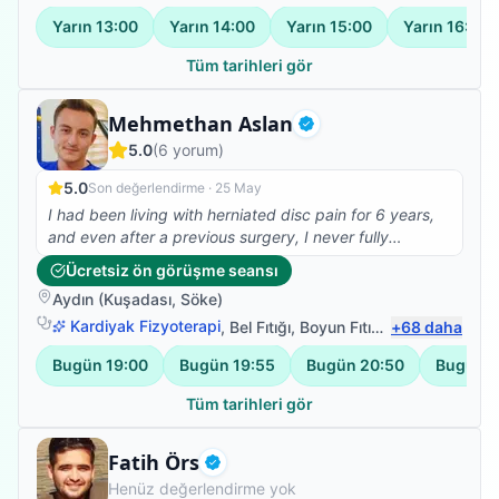
Yarın
13:00
Yarın
14:00
Yarın
15:00
Yarın
16:00
Tüm tarihleri gör
Uzman Fizyoterapist
Mehmethan Aslan
Doğrulanmış
5.0
(
6
yorum)
5.0
Son değerlendirme ·
25 May
I had been living with herniated disc pain for 6 years,
and even after a previous surgery, I never fully
recovered. Meeting Fzt. Mehmet changed everything
Ücretsiz ön görüşme seansı
for me. With his accurate diagnosis and treatment plan,
Aydın
(
Kuşadası
,
Söke
)
he finally relieved me of that constant pain. I am very
grateful for his professionalism and kindness. I highly
Kardiyak Fizyoterapi
,
Bel Fıtığı
,
Boyun Fıtığı
,
+
Omuz Bağ Yar
68
daha
recommend him...
Bugün
19:00
Bugün
19:55
Bugün
20:50
Bugün
2
Tüm tarihleri gör
Fizyoterapist
Fatih Örs
Doğrulanmış
Henüz değerlendirme yok