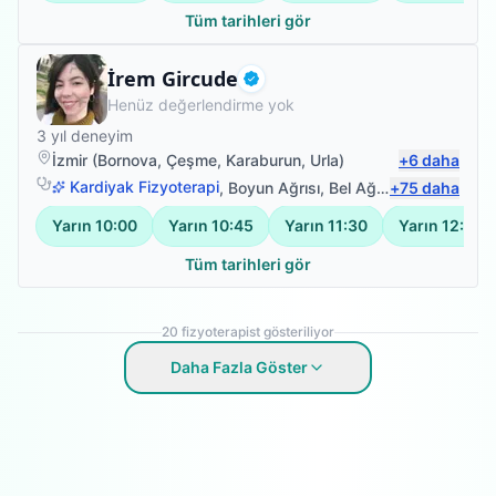
Tüm tarihleri gör
Fizyoterapist
İrem Gircude
Doğrulanmış
Henüz değerlendirme yok
3
yıl deneyim
İzmir
(
Bornova
,
Çeşme
,
Karaburun
,
Urla
)
+
6
daha
Kardiyak Fizyoterapi
,
Boyun Ağrısı
,
Bel Ağrısı
+
,
75
Manuel Lenf
daha
Yarın
10:00
Yarın
10:45
Yarın
11:30
Yarın
12:15
Tüm tarihleri gör
20
fizyoterapist gösteriliyor
Daha Fazla Göster