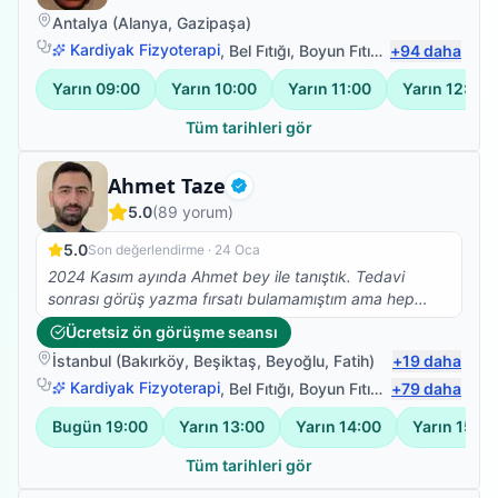
Antalya
(
Alanya
,
Gazipaşa
)
Kardiyak Fizyoterapi
,
Bel Fıtığı
,
Boyun Fıtığı
,
+
Omuz Bağ Yar
94
daha
Yarın
09:00
Yarın
10:00
Yarın
11:00
Yarın
12:00
Tüm tarihleri gör
Fizyoterapist
Ahmet Taze
Doğrulanmış
5.0
(
89
yorum)
5.0
Son değerlendirme ·
24 Oca
2024 Kasım ayında Ahmet bey ile tanıştık. Tedavi
sonrası görüş yazma fırsatı bulamamıştım ama hep
aklımdaydı. Gecikme için özür dilerim :))) 83 yaşında
Ücretsiz ön görüşme seansı
orta seviyede alzheimer hastalığı olan kayınvalidemin
İstanbul
(
Bakırköy
,
Beşiktaş
,
Beyoğlu
,
Fatih
)
+
19
daha
kolları bir tabağı dahi kaldıramayacak kadar güçsüz
durumdaydı ve özellikle sağ omzunda yoğun ağrıları
Kardiyak Fizyoterapi
,
Bel Fıtığı
,
Boyun Fıtığı
,
+
Omuz Bağ Yar
79
daha
vardı. Kollarını hiçbir şekilde yukarı kaldıramıyordu.
Bugün
19:00
Yarın
13:00
Yarın
14:00
Yarın
15:00
Daha önce gittiğimiz doktorlar kaslarında yırtıklar
olduğunu söylemişti. Farklı sıkıntılar da olduğu ve yaşı
Tüm tarihleri gör
sebebiyle ameliyat olmasının uygun olmadığını, kollarını