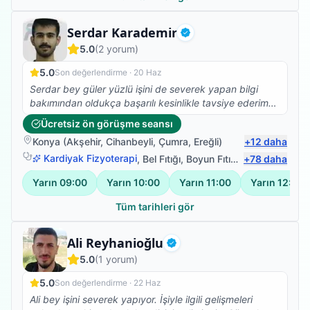
Fizyoterapist
Serdar Karademir
Doğrulanmış
5.0
(
2
yorum)
5.0
Son değerlendirme ·
20 Haz
Serdar bey güler yüzlü işini de severek yapan bilgi
bakımından oldukça başarılı kesinlikle tavsiye ederim
felçli babamı çok kısa sürede hareket ettirmeye başladı
Ücretsiz ön görüşme seansı
emeklerinden dolayı teşekkür ederim
Konya
(
Akşehir
,
Cihanbeyli
,
Çumra
,
Ereğli
)
+
12
daha
Kardiyak Fizyoterapi
,
Bel Fıtığı
,
Boyun Fıtığı
,
+
Omuz Bağ Yar
78
daha
Yarın
09:00
Yarın
10:00
Yarın
11:00
Yarın
12:00
Tüm tarihleri gör
Uzman Fizyoterapist
Ali Reyhanioğlu
Doğrulanmış
5.0
(
1
yorum)
5.0
Son değerlendirme ·
22 Haz
Ali bey işini severek yapıyor. İşiyle ilgili gelişmeleri