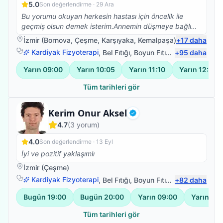
5.0
Son değerlendirme ·
29 Ara
Bu yorumu okuyan herkesin hastası için öncelik ile
geçmiş olsun demek isterim.Annemin düşmeye bağlı
beyin kanaması sonrası vücudunun sol tarafına
İzmir
(
Bornova
,
Çeşme
,
Karşıyaka
,
Kemalpaşa
)
+
17
daha
felç.oldu bu süreçte Ümit bey ile yolumuz buluştu ve
Kardiyak Fizyoterapi
,
Bel Fıtığı
,
Boyun Fıtığı
,
+
Omuz Bağ Yar
95
daha
annem yaşına farklı kronik rahatsızlığına rağmen
yürüdü ve vücudunu kullabanilir hale geldi.Bunun için
Yarın
09:00
Yarın
10:05
Yarın
11:10
Yarın
12:15
teşekkür edemem yetmez,sanırım hastası olan 10
kişiye sorsak 50 si kendisi için içinden gelen yüm
Tüm tarihleri gör
olumlu sözleri söyler.Çünkü hiçbir hastalık tek kişi
yaşanmıyor tüm aile fertlerimiz bu süreçten
Uzman Fizyoterapist
Kerim Onur Aksel
etkileniyor.İşte Ümit bey bunu başarıyor bizim ile
Doğrulanmış
4.7
(
3
yorum)
birlikte olmayı aileden biri olmayı ,o zamanda meslek
bilgisi ve insani değerleri ile başarılı oluyor.Kendisi
4.0
Son değerlendirme ·
13 Eyl
gerek nezaketi gerek iş tutuşu gerek değerleri ile
İyi ve pozitif yaklaşımlı
saygımızı sevgimizi kazandı.TEŞEKKÜRLER Ümit bey
tüm değerleriniz için emeğinize,yüreğinize sağlık.
İzmir
(
Çeşme
)
Kardiyak Fizyoterapi
,
Bel Fıtığı
,
Boyun Fıtığı
,
+
Omuz Bağ Yar
82
daha
Bugün
19:00
Bugün
20:00
Yarın
09:00
Yarın
10:
Tüm tarihleri gör