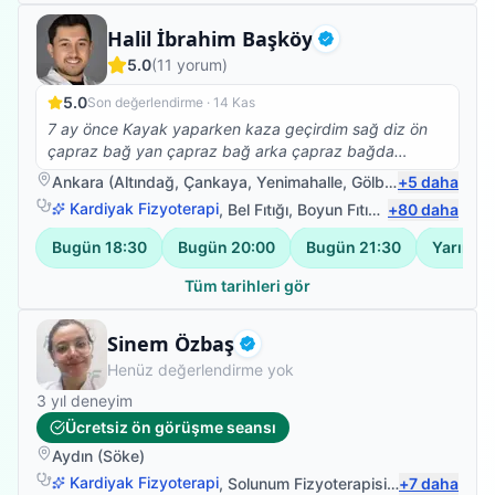
Fizyoterapist
Halil İbrahim Başköy
Doğrulanmış
5.0
(
11
yorum)
5.0
Son değerlendirme ·
14 Kas
7 ay önce Kayak yaparken kaza geçirdim sağ diz ön
çapraz bağ yan çapraz bağ arka çapraz bağda
kopmalar ve iç dış menisküs kopmaları oldu başarılı bir
Ankara
(
Altındağ
,
Çankaya
,
Yenimahalle
,
Gölbaşı
+
)
5
daha
amaliyattan sonra yürüme ve denge kaybı sorunlarım
Kardiyak Fizyoterapi
,
Bel Fıtığı
,
Boyun Fıtığı
,
+
Omuz Bağ Yar
80
daha
vardı Halil İbrahim hocamla birlikte fizyoterapi
çalışmalarıma başladım bire bir ilgilendi bantlama
Bugün
18:30
Bugün
20:00
Bugün
21:30
Yarın
17
sistemleri Manuel terapi birlikte ve nezaketi hoş görüşü
ve babacanlığıyla sabrıyla bilgisiyle tecrübesiyle kısa
Tüm tarihleri gör
zamanda yürüyüşüm ve denge kaybımı sorunlarının
üstesinden geldik gece gündüz ne zaman arasam
Fizyoterapist
Sinem Özbaş
ilgilendi gerektiği yerde kalkıp evime Bile geldigi oldu
Doğrulanmış
Henüz değerlendirme yok
her şey için çok teşekkür ederim HOCAM İYİKİ
VARSINIZ ( fizyoterapi için en güzel şey hastasının
3
yıl deneyim
yürümesidir)
Ücretsiz ön görüşme seansı
Aydın
(
Söke
)
Kardiyak Fizyoterapi
,
Solunum Fizyoterapisi
,
Romatizma
+
7
daha
,
R