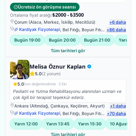
geçiriyordu ki sol tarafı hissizdi oturamıyordu.
Ücretsiz ön görüşme seansı
trakeostomisi vardı ve nefes almada zorlanıyordu.
₺2000 - ₺3500
Ortalama fiyat aralığı:
Bayram bey'e ne kadar teşekkür etsek az. Uyguladığı
fizik tedavi ve nefes terapileri ile babam kısa sürede
Çorum
(
Alaca
,
Merkez
,
İskilip
,
Mecitözü
)
+
6
daha
ayaklandı üstelik bir hastaya nasıl moral verileceğini iyi
Kardiyak Fizyoterapi
,
Bel Fıtığı
,
Boyun Fıtığı
,
+
Omuz Bağ Yar
86
daha
biliyor. Çok memnun kaldık sonsuz minnettarız
Bugün
19:00
Bugün
20:00
Bugün
21:00
Yarın
19
Tüm tarihleri gör
Fizyoterapist
Melisa Öznur Kaplan
Doğrulanmış
5.0
(
2
yorum)
5.0
Son değerlendirme ·
2 Eki
Pediatri ve Yutma Rehabilitasyonu alanından uzman ve
çok ilgili bir terapist teşekkür ederiz.
Ankara
(
Altındağ
,
Çankaya
,
Keçiören
,
Akyurt
)
+
1
daha
Kardiyak Fizyoterapi
,
Bel Fıtığı
,
Boyun Fıtığı
,
+
Omuz Bağ Yar
70
daha
Yarın
12:00
Yarın
13:45
Yarın
15:30
10 Ağustos
Tüm tarihleri gör