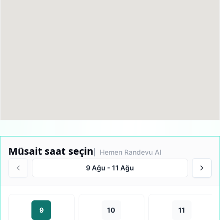
Müsait saat seçin
| Hemen Randevu Al
9 Ağu
-
11 Ağu
9
10
11