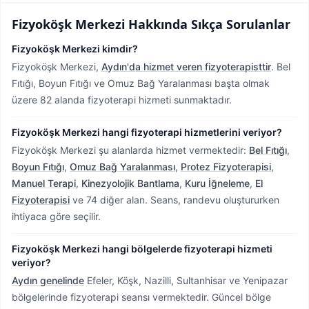
Fizyoköşk Merkezi
Hakkında Sıkça Sorulanlar
Fizyoköşk Merkezi kimdir?
Fizyoköşk Merkezi,
Aydın'da hizmet veren fizyoterapisttir
.
Bel
Fıtığı, Boyun Fıtığı ve Omuz Bağ Yaralanması başta olmak
üzere 82 alanda fizyoterapi hizmeti sunmaktadır.
Fizyoköşk Merkezi hangi fizyoterapi hizmetlerini veriyor?
Fizyoköşk Merkezi şu alanlarda hizmet vermektedir:
Bel Fıtığı
,
Boyun Fıtığı
,
Omuz Bağ Yaralanması
,
Protez Fizyoterapisi
,
Manuel Terapi
,
Kinezyolojik Bantlama
,
Kuru İğneleme
,
El
Fizyoterapisi
ve 74 diğer alan. Seans, randevu oluştururken
ihtiyaca göre seçilir.
Fizyoköşk Merkezi hangi bölgelerde fizyoterapi hizmeti
veriyor?
Aydın genelinde
Efeler, Köşk, Nazilli, Sultanhisar ve Yenipazar
bölgelerinde fizyoterapi seansı vermektedir.
Güncel bölge