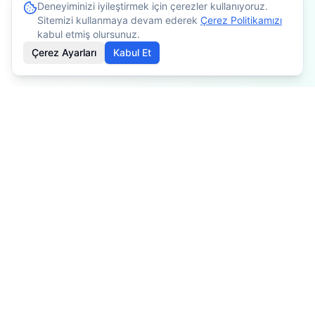
Deneyiminizi iyileştirmek için çerezler kullanıyoruz.
Sitemizi kullanmaya devam ederek
Çerez Politikamızı
kabul etmiş olursunuz.
Çerez Ayarları
Kabul Et
İçerikler bilgilendirme amaçlıdır. Tedavi planlaması için
mutlaka doktorunuza danışınız. Kişiye göre değişiklik
gösterebilir.
Özel Fizyoterapist