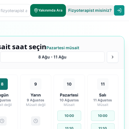
Fizyoterapist misiniz?
Yakınımda Ara
ait saat seçin
Pazartesi müsait
8 Ağu
-
11 Ağu
8
9
10
11
ugün
Yarın
Pazartesi
Salı
ğustos
9 Ağustos
10 Ağustos
11 Ağustos
it değil
Müsait değil
Müsait
Müsait
10:00
10:00
11:10
11:10