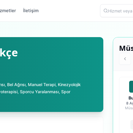
zmetler
İletişim
Müs
ökçe
ısı
,
Bel Ağrısı
,
Manuel Terapi
,
Kinezyolojik
yoterapisi
,
Sporcu Yaralanması
,
Spor
B
8 A
Müsa