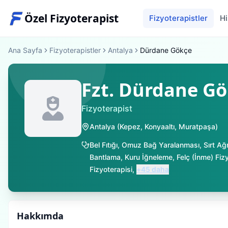
Özel Fizyoterapist
Fizyoterapistler
Hi
Ana Sayfa
Fizyoterapistler
Antalya
Dürdane Gökçe
Fzt. Dürdane G
Fizyoterapist
Antalya
(
Kepez
,
Konyaaltı
,
Muratpaşa
)
Bel Fıtığı
,
Omuz Bağ Yaralanması
,
Sırt Ağr
Bantlama
,
Kuru İğneleme
,
Felç (İnme) Fiz
Fizyoterapisi
,
+
45
daha
Hakkımda