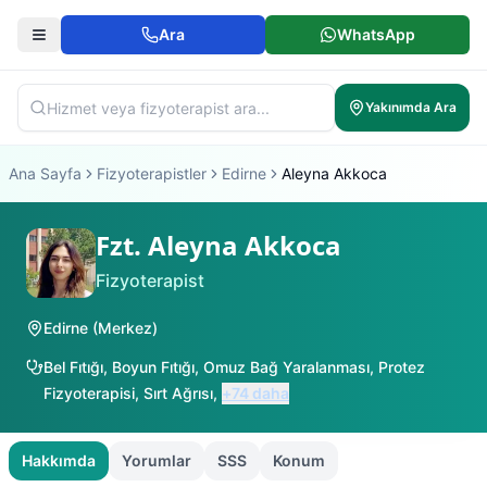
Ara
WhatsApp
Yakınımda Ara
Ana Sayfa
Fizyoterapistler
Edirne
Aleyna Akkoca
Fzt. Aleyna Akkoca
Fizyoterapist
Edirne
(
Merkez
)
Bel Fıtığı
,
Boyun Fıtığı
,
Omuz Bağ Yaralanması
,
Protez
Fizyoterapisi
,
Sırt Ağrısı
,
+
74
daha
Hakkımda
Yorumlar
SSS
Konum