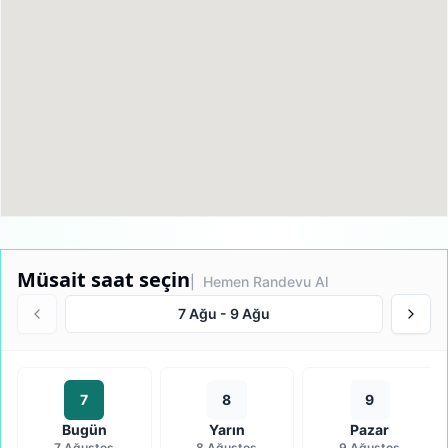
Müsait saat seçin
| Hemen Randevu Al
7 Ağu
-
9 Ağu
7
8
9
Bugün
Yarın
Pazar
7 Ağustos
8 Ağustos
9 Ağustos