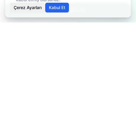
Çerez Ayarları
Kabul Et
Randevu Al
İçerikler bilgilendirme amaçlıdır. Tedavi planlaması için
mutlaka doktorunuza danışınız. Kişiye göre değişiklik
gösterebilir.
Özel Fizyoterapist
Profesyonel fizyoterapi ve rehabilitasyon hizmetleri ile sağlığınız
için buradayız.