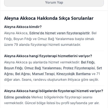
Yorum Yap
Aleyna Akkoca
Hakkında Sıkça Sorulanlar
Aleyna Akkoca kimdir?
Aleyna Akkoca,
Edirne'de hizmet veren fizyoterapisttir
.
Bel
Fıtığı, Boyun Fıtığı ve Omuz Bağ Yaralanması başta olmak
üzere 79 alanda fizyoterapi hizmeti sunmaktadır.
Aleyna Akkoca hangi fizyoterapi hizmetlerini veriyor?
Aleyna Akkoca şu alanlarda hizmet vermektedir:
Bel Fıtığı
,
Boyun Fıtığı
,
Omuz Bağ Yaralanması
,
Protez Fizyoterapisi
,
Sırt
Ağrısı
,
Bel Ağrısı
,
Manuel Terapi
,
Kinezyolojik Bantlama
ve 71
diğer alan. Seans, randevu oluştururken ihtiyaca göre seçilir.
Aleyna Akkoca hangi bölgelerde fizyoterapi hizmeti veriyor?
Edirne genelinde
Merkez bölgelerinde fizyoterapi seansı
vermektedir.
Güncel bölge listesi bu profil sayfasında yer alır.