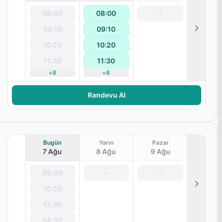
08:00
08:00
-
09:10
09:10
terapisi
10:20
10:20
11:30
11:30
+
8
+
8
Randevu Al
Bugün
Yarın
Pazar
7 Ağu
8 Ağu
9 Ağu
09:00
-
-
10:50
terapisi
12:40
14:30