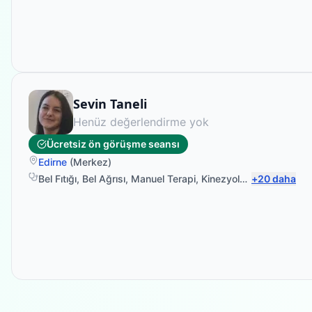
Fizyoterapist
Sevin Taneli
Henüz değerlendirme yok
Ücretsiz ön görüşme seansı
Edirne
(
Merkez
)
Bel Fıtığı
,
Bel Ağrısı
,
Manuel Terapi
,
Kinezyolojik Bantlama
+
20
daha