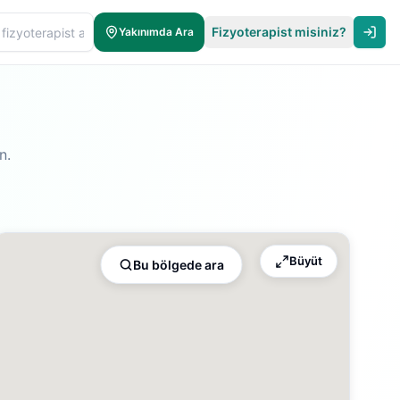
Fizyoterapist misiniz?
Yakınımda Ara
n.
Büyüt
Bu bölgede ara