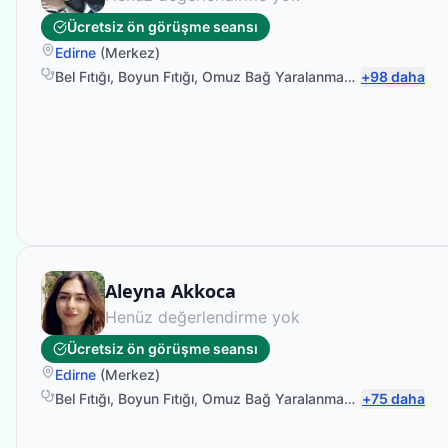
Ücretsiz ön görüşme seansı
Edirne
(
Merkez
)
Bel Fıtığı
,
Boyun Fıtığı
,
Omuz Bağ Yaralanması
,
+
Protez Fizyo
98
daha
Fizyoterapist
Aleyna Akkoca
Henüz değerlendirme yok
Ücretsiz ön görüşme seansı
Edirne
(
Merkez
)
Bel Fıtığı
,
Boyun Fıtığı
,
Omuz Bağ Yaralanması
,
+
Protez Fizyo
75
daha