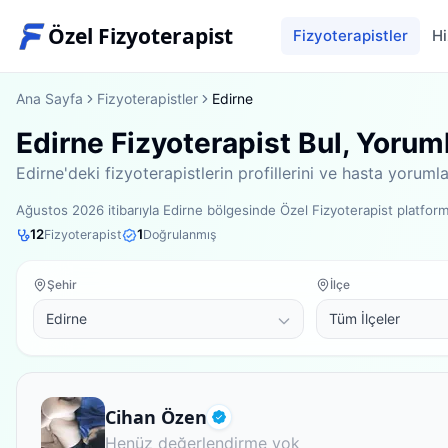
Özel Fizyoterapist
Fizyoterapistler
Hi
Ana Sayfa
Fizyoterapistler
Edirne
Edirne Fizyoterapist Bul, Yorum
Edirne'deki fizyoterapistlerin profillerini ve hasta yorum
Ağustos 2026
itibarıyla
Edirne bölgesinde
Özel Fizyoterapist platfo
12
1
Fizyoterapist
Doğrulanmış
Şehir
İlçe
Fizyoterapist
Cihan Özen
Doğrulanmış
Henüz değerlendirme yok