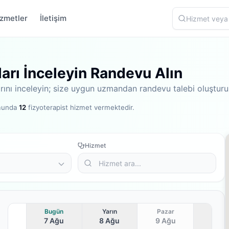
zmetler
İletişim
ları İnceleyin Randevu Alın
larını inceleyin; size uygun uzmandan randevu talebi oluşturu
rmunda
12
fizyoterapist hizmet vermektedir
.
Hizmet
Bugün
Yarın
Pazar
7 Ağu
8 Ağu
9 Ağu