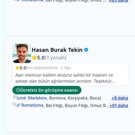
annem yaşına farklı kronik rahatsızlığına rağmen yürüdü
ve vücudunu kullabanilir hale geldi.Bunun için teşekkür
edemem yetmez,sanırım hastası olan 10 kişiye sorsak
50 si kendisi için içinden gelen yüm olumlu sözleri
söyler.Çünkü hiçbir hastalık tek kişi yaşanmıyor tüm aile
fertlerimiz bu süreçten etkileniyor.İşte Ümit bey bunu
başarıyor bizim ile birlikte olmayı aileden biri olmayı ,o
zamanda meslek bilgisi ve insani değerleri ile başarılı
Fizyoterapist
Hasan Burak Tekin
oluyor.Kendisi gerek nezaketi gerek iş tutuşu gerek
Doğrulanmış
değerleri ile saygımızı sevgimizi kazandı.TEŞEKKÜRLER
5.0
(
1
yorum)
Ümit bey tüm değerleriniz için emeğinize,yüreğinize
5.0
Son değerlendirme ·
3 Ağu
sağlık.
Aşırı memnun kaldım skolyoz sahibi bir insanım ve
sebep olan bütün ağrılarımdan arındım. Teşekkür
ederim Burak Bey
Ücretsiz ön görüşme seansı
İzmir
(
Narlıdere
,
Bornova
,
Karşıyaka
,
Buca
)
+
6
daha
Romatizma
,
Bel Fıtığı
,
Boyun Fıtığı
,
Omuz Bağ Yaralanması
+
91
daha