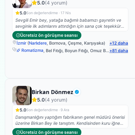
5.0
(
4
yorum)
5.0
Son değerlendirme ·
17 Nis
Sevgili Emir bey, yatağa bağımlı babamızı gayretin ve
sevginle ilk adımlarını attırdığın için sana çok teşekkür
ederiz. Yolun açık olsun...
Ücretsiz ön görüşme seansı
İzmir
(
Narlıdere
,
Bornova
,
Çeşme
,
Karşıyaka
)
+
12
daha
Romatizma
,
Bel Fıtığı
,
Boyun Fıtığı
,
Omuz Bağ Yaralanması
+
81
daha
Fizyoterapist
Birkan Dönmez
Doğrulanmış
5.0
(
4
yorum)
5.0
Son değerlendirme ·
9 Ara
Danışmanlığını yaptığım fabrikanın genel müdürü önerisi
üzerine Birkan Bey ile tanıştım. Kendisinden kuru iğne
tedavisi aldım ve ilk seansta bile ağrılarımı hafifletti
Ücretsiz ön görüşme seansı