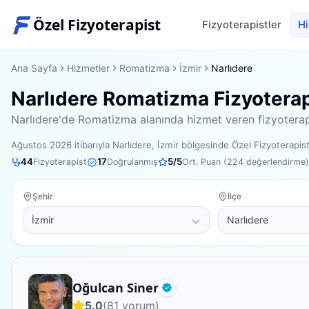
Özel Fizyoterapist
Fizyoterapistler
Hi
Ana Sayfa
Hizmetler
Romatizma
İzmir
Narlıdere
Narlıdere Romatizma Fizyoterapi
Narlıdere'de Romatizma alanında hizmet veren fizyoterapis
Ağustos 2026
itibarıyla
Narlıdere, İzmir bölgesinde
Özel Fizyoterapis
44
17
5
/5
Fizyoterapist
Doğrulanmış
Ort. Puan (
224
değerlendirme)
Şehir
İlçe
Fizyoterapist
Oğulcan Siner
Doğrulanmış
5.0
(
81
yorum)