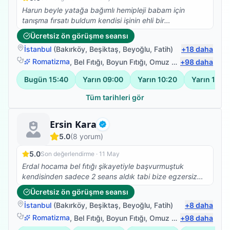
Harun beyle yatağa bağımlı hemipleji babam için
tanışma fırsatı buldum kendisi işinin ehli bir
fizyoterapist herkese tavsiye ederim.
Ücretsiz ön görüşme seansı
İstanbul
(
Bakırköy
,
Beşiktaş
,
Beyoğlu
,
Fatih
)
+
18
daha
Romatizma
,
Bel Fıtığı
,
Boyun Fıtığı
,
Omuz Bağ Yaralanması
+
98
daha
Bugün
15:40
Yarın
09:00
Yarın
10:20
Yarın
11:40
Tüm tarihleri gör
Fizyoterapist
Ersin Kara
Doğrulanmış
5.0
(
8
yorum)
5.0
Son değerlendirme ·
11 May
Erdal hocama bel fıtığı şikayetiyle başvurmuştuk
kendisinden sadece 2 seans aldık tabi bize egzersiz
programı yazdı ve uymamızı istedi kendisi çok güler
Ücretsiz ön görüşme seansı
yüzlü ve maddiyatı ikinci planda tutan birisi kendisine
İstanbul
(
Bakırköy
,
Beşiktaş
,
Beyoğlu
,
Fatih
)
+
8
daha
buradan selam olsun egzersizlere devam :)
Romatizma
,
Bel Fıtığı
,
Boyun Fıtığı
,
Omuz Bağ Yaralanması
+
98
daha