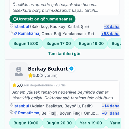
Özellikle ortopedide çok başarılı olan hocama
teşekkürü borç bilirim.Gözünüz kapalı tercih
edebilirsiniz.
Ücretsiz ön görüşme seansı
İstanbul
(
Bakırköy
,
Kadıköy
,
Kartal
,
Şile
)
+
8
daha
Romatizma
,
Omuz Bağ Yaralanması
,
Sırt Ağrısı
+
58
,
Bel Ağrısı
daha
Bugün
15:00
Bugün
17:00
Bugün
19:00
Bugün
2
Tüm tarihleri gör
Uzman Fizyoterapist
Berkay Bozkurt
Doğrulanmış
5.0
(
2
yorum)
5.0
Son değerlendirme ·
28 Nis
Annem yüksek tansiyon nedeniyle beyninde damar
tıkanıklığı gelişti. Doktorlar sağ tarafının felç olduğunu
söylediğinde hayatımızın bittiğini düşündük. Ancak bu
İstanbul
(
Adalar
,
Beşiktaş
,
Beyoğlu
,
Fatih
)
+
14
daha
durumun fizik tedaviyle iyileştirilebilir olduğunu
Romatizma
,
Bel Fıtığı
,
Boyun Fıtığı
,
Omuz Bağ Yaralanması
+
81
daha
öğrendiğimizde çok sevindik. Bir devlet kurumda fizik
tedavi almaya başladık ancak verilen tedavi yeterli
Bugün
19:00
Bugün
20:30
Yarın
19:00
Yarın
20:
gelmedi bu yüzden evden de desteklemeye karar