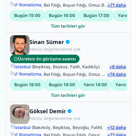
Romatizma
,
Bel Fıtığı
,
Boyun Fıtığı
,
Omuz Bağ Yaralanması
+
71
daha
Bugün
15:00
Bugün
16:00
Bugün
17:00
Yarın
09
Tüm tarihleri gör
Fizyoterapist
Sinan Sümer
Doğrulanmış
Henüz değerlendirme yok
Ücretsiz ön görüşme seansı
İstanbul
(
Beşiktaş
,
Beykoz
,
Fatih
,
Kadıköy
)
+
6
daha
Romatizma
,
Bel Fıtığı
,
Boyun Fıtığı
,
Omuz Bağ Yaralanması
+
74
daha
Bugün
18:00
Bugün
19:00
Yarın
14:00
Yarın
15:
Tüm tarihleri gör
Fizyoterapist
Göksel Demir
Doğrulanmış
Henüz değerlendirme yok
İstanbul
(
Bakırköy
,
Beşiktaş
,
Beyoğlu
,
Fatih
)
+
12
daha
Romatizma
,
Bel Fıtığı
,
Boyun Fıtığı
,
Omuz Bağ Yaralanması
+
77
daha