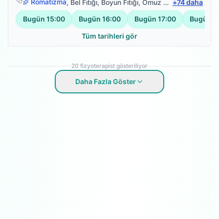
Romatizma
,
Bel Fıtığı
,
Boyun Fıtığı
,
Omuz Bağ Yaralanması
+
74
daha
Bugün
15:00
Bugün
16:00
Bugün
17:00
Bugün
1
Tüm tarihleri gör
20
fizyoterapist gösteriliyor
Daha Fazla Göster