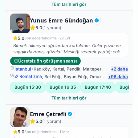
verdik. Bu süreçte bir tanıdığımızın vasıtasıyla Berkay
Tüm tarihleri gör
beyle tanıştık. Süreci ve neler yapmamız gerektiğini
uzun uzun anlattı. Önümüzdeki 6 ayın çok önemli
Fizyoterapist
Yunus Emre Gündoğan
olduğunu ve bu süreçte tüm yapabileceklerimizi
Doğrulanmış
5.0
(
1
yorum)
yapmamız konusunda bizi uyardı. Kendisinin de
destekleriyle annem 3 ay sonra destekli de olsa adım
5.0
Son değerlendirme ·
22 Eyl
atmaya başladı. Şimdiler de çok daha iyi. Kendi
Bitmek bilmeyen ağrılardan kurtuldum. Güler yüzlü ve
ihtiyaçlarını kendisi görebiliyor.
saygılı davranışı güzeldi. Mesleği severek yaptığı çok
belli
Ücretsiz ön görüşme seansı
İstanbul
(
Kadıköy
,
Kartal
,
Pendik
,
Maltepe
)
+
2
daha
Romatizma
,
Bel Fıtığı
,
Boyun Fıtığı
,
Omuz Bağ Yaralanması
+
96
daha
Bugün
15:30
Bugün
16:35
Bugün
17:40
Bugün
1
Tüm tarihleri gör
Fizyoterapist
Emre Çetrefli
Doğrulanmış
5.0
(
1
yorum)
5.0
Son değerlendirme ·
1 Mar