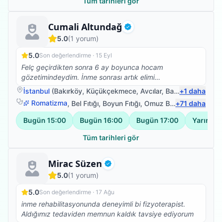
Tüm tarihleri gör
Uzman Fizyoterapist
Cumali Altundağ
Doğrulanmış
5.0
(
1
yorum)
5.0
Son değerlendirme ·
15 Eyl
Felç geçirdikten sonra 6 ay boyunca hocam
gözetimindeydim. İnme sonrası artık elimi
kullanabilmem bana hayal gibi geliyordu. Onun
İstanbul
(
Bakırköy
,
Küçükçekmece
,
Avcılar
,
Bahçelievler
+
1
daha
)
uygulamaları ve psikolojik desteğiyle kavrama ve
Romatizma
,
Bel Fıtığı
,
Boyun Fıtığı
,
Omuz Bağ Yaralanması
+
71
daha
bırakma fonksiyonunu kısmi olarak tekrar kazandım.
Onun profesyonelliğine ve samimiyetine canı gönülden
Bugün
15:00
Bugün
16:00
Bugün
17:00
Yarın
09
inanıyorum. Yaptığı önemli işler ile bu alana birçok
yenilik kazandıracağına inanıyorum. Herşey için
Tüm tarihleri gör
teşekkürler hocam.
Fizyoterapist
Mirac Süzen
Doğrulanmış
5.0
(
1
yorum)
5.0
Son değerlendirme ·
17 Ağu
inme rehabilitasyonunda deneyimli bi fizyoterapist.
Aldığımız tedaviden memnun kaldık tavsiye ediyorum