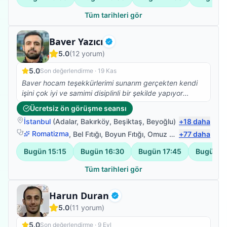
Tüm tarihleri gör
Fizyoterapist
Baver Yazıcı
Doğrulanmış
5.0
(
12
yorum)
5.0
Son değerlendirme ·
19 Kas
Baver hocam teşekkürlerimi sunarım gerçekten kendi
işini çok iyi ve samimi disiplinli bir şekilde yapıyor
başarılar hocam
Ücretsiz ön görüşme seansı
İstanbul
(
Adalar
,
Bakırköy
,
Beşiktaş
,
Beyoğlu
)
+
18
daha
Romatizma
,
Bel Fıtığı
,
Boyun Fıtığı
,
Omuz Bağ Yaralanması
+
77
daha
Bugün
15:15
Bugün
16:30
Bugün
17:45
Bugün
1
Tüm tarihleri gör
Fizyoterapist
Harun Duran
Doğrulanmış
5.0
(
11
yorum)
5.0
Son değerlendirme ·
9 Eyl