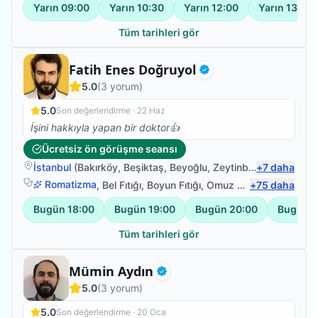
Yarın
09:00
Yarın
10:30
Yarın
12:00
Yarın
13:30
Tüm tarihleri gör
Fizyoterapist
Fatih Enes Doğruyol
Doğrulanmış
5.0
(
3
yorum)
5.0
Son değerlendirme ·
22 Haz
İşini hakkıyla yapan bir doktor👍
Ücretsiz ön görüşme seansı
İstanbul
(
Bakırköy
,
Beşiktaş
,
Beyoğlu
,
Zeytinburnu
+
7
daha
)
Romatizma
,
Bel Fıtığı
,
Boyun Fıtığı
,
Omuz Bağ Yaralanması
+
75
daha
Bugün
18:00
Bugün
19:00
Bugün
20:00
Bugün
2
Tüm tarihleri gör
Fizyoterapist
Mümin Aydın
Doğrulanmış
5.0
(
3
yorum)
5.0
Son değerlendirme ·
20 Oca