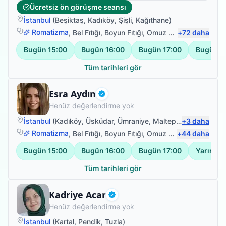
Ücretsiz ön görüşme seansı
İstanbul
(
Beşiktaş
,
Kadıköy
,
Şişli
,
Kağıthane
)
Romatizma
,
Bel Fıtığı
,
Boyun Fıtığı
,
Omuz Bağ Yaralanması
+
72
daha
Bugün
15:00
Bugün
16:00
Bugün
17:00
Bugün
1
Tüm tarihleri gör
Fizyoterapist
Esra Aydın
Doğrulanmış
Henüz değerlendirme yok
İstanbul
(
Kadıköy
,
Üsküdar
,
Ümraniye
,
Maltepe
)
+
3
daha
Romatizma
,
Bel Fıtığı
,
Boyun Fıtığı
,
Omuz Bağ Yaralanması
+
44
daha
Bugün
15:00
Bugün
16:00
Bugün
17:00
Yarın
09
Tüm tarihleri gör
Fizyoterapist
Kadriye Acar
Doğrulanmış
Henüz değerlendirme yok
İstanbul
(
Kartal
,
Pendik
,
Tuzla
)