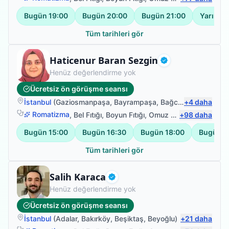
Bugün
19:00
Bugün
20:00
Bugün
21:00
Yarın
10
Tüm tarihleri gör
Fizyoterapist
Haticenur Baran Sezgin
Doğrulanmış
Henüz değerlendirme yok
Ücretsiz ön görüşme seansı
İstanbul
(
Gaziosmanpaşa
,
Bayrampaşa
,
Bağcılar
+
,
4
Güngören
daha
)
Romatizma
,
Bel Fıtığı
,
Boyun Fıtığı
,
Omuz Bağ Yaralanması
+
98
daha
Bugün
15:00
Bugün
16:30
Bugün
18:00
Bugün
1
Tüm tarihleri gör
Fizyoterapist
Salih Karaca
Doğrulanmış
Henüz değerlendirme yok
Ücretsiz ön görüşme seansı
İstanbul
(
Adalar
,
Bakırköy
,
Beşiktaş
,
Beyoğlu
)
+
21
daha