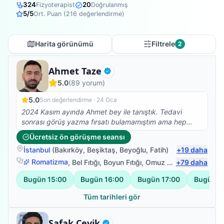
324
20
Fizyoterapist
Doğrulanmış
5
/5
Ort. Puan (
216
değerlendirme)
Harita görünümü
Filtrele
2
Fizyoterapist
Ahmet Taze
Doğrulanmış
5.0
(
89
yorum)
5.0
Son değerlendirme ·
24 Oca
2024 Kasım ayında Ahmet bey ile tanıştık. Tedavi
sonrası görüş yazma fırsatı bulamamıştım ama hep
aklımdaydı. Gecikme için özür dilerim :))) 83 yaşında
Ücretsiz ön görüşme seansı
orta seviyede alzheimer hastalığı olan kayınvalidemin
İstanbul
(
Bakırköy
,
Beşiktaş
,
Beyoğlu
,
Fatih
)
+
19
daha
kolları bir tabağı dahi kaldıramayacak kadar güçsüz
durumdaydı ve özellikle sağ omzunda yoğun ağrıları
Romatizma
,
Bel Fıtığı
,
Boyun Fıtığı
,
Omuz Bağ Yaralanması
+
79
daha
vardı. Kollarını hiçbir şekilde yukarı kaldıramıyordu.
Bugün
15:00
Bugün
16:00
Bugün
17:00
Bugün
1
Daha önce gittiğimiz doktorlar kaslarında yırtıklar
olduğunu söylemişti. Farklı sıkıntılar da olduğu ve yaşı
Tüm tarihleri gör
sebebiyle ameliyat olmasının uygun olmadığını, kollarını
zorlamamasını ve hatta yukarı kaldırmaması gerektiğini
Fizyoterapist
Şafak Çevik
söylemişlerdi. Ahmet bey ile yaklaşık 1-1,5 aylık çalışma