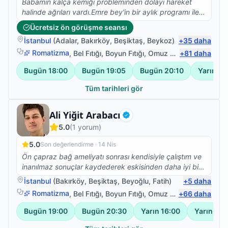
Babamın kalça kemiği probleminden dolayı hareket
halinde ağrıları vardı.Emre bey'in bir aylık programı ile
ağrılarda önemli ölçüde azalma ve bacak
Ücretsiz ön görüşme seansı
hareketlerinde de açı anlamında farklılıklar
İstanbul
(
Adalar
,
Bakırköy
,
Beşiktaş
,
Beykoz
)
+
35
daha
oldu.Hastaya yaklaşımı açısından da genç yaşına
rağmen çok güzel.Teşekkürler.
Romatizma
,
Bel Fıtığı
,
Boyun Fıtığı
,
Omuz Bağ Yaralanması
+
81
daha
Bugün
18:00
Bugün
19:05
Bugün
20:10
Yarın
18
Tüm tarihleri gör
Fizyoterapist
Ali Yiğit Arabacı
Doğrulanmış
5.0
(
1
yorum)
5.0
Son değerlendirme ·
14 Nis
Ön çapraz bağ ameliyatı sonrası kendisiyle çalıştım ve
inanılmaz sonuçlar kaydederek eskisinden daha iyi bir
noktaya geldiğimizi söyleyebilirim. Kalça protezi olan
İstanbul
(
Bakırköy
,
Beşiktaş
,
Beyoğlu
,
Fatih
)
+
5
daha
annemi de protez ameliyatı öncesi dönemde
Romatizma
,
Bel Fıtığı
,
Boyun Fıtığı
,
Omuz Bağ Yaralanması
+
66
daha
yapamadığı işleri kolayca yapar hale getirdi. Tekrar
teşekkürler değerli hocam, başarılarınızın devamını
Bugün
19:00
Bugün
20:30
Yarın
16:00
Yarın
17:
dilerim.