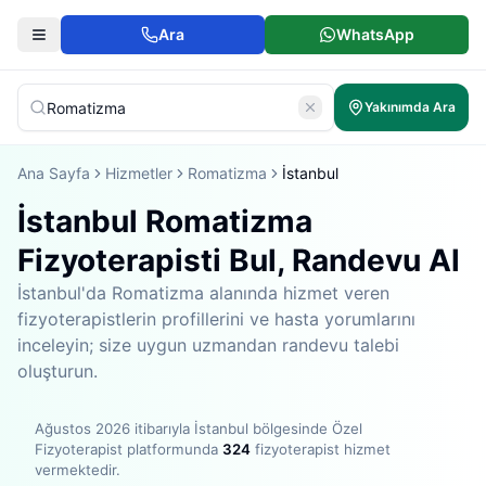
Ara
WhatsApp
Yakınımda Ara
Ana Sayfa
Hizmetler
Romatizma
İstanbul
İstanbul Romatizma
Fizyoterapisti Bul, Randevu Al
İstanbul'da Romatizma alanında hizmet veren
fizyoterapistlerin profillerini ve hasta yorumlarını
inceleyin; size uygun uzmandan randevu talebi
oluşturun.
Ağustos 2026
itibarıyla
İstanbul bölgesinde
Özel
Fizyoterapist platformunda
324
fizyoterapist hizmet
vermektedir
.