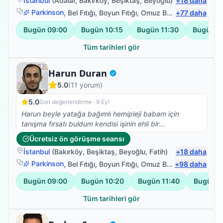
İstanbul
(
Adalar
,
Bakırköy
,
Beşiktaş
,
Beyoğlu
)
+
18
daha
Parkinson
,
Bel Fıtığı
,
Boyun Fıtığı
,
Omuz Bağ Yaralanması
+
77
daha
Bugün
09:00
Bugün
10:15
Bugün
11:30
Bugün
1
Tüm tarihleri gör
Fizyoterapist
Harun Duran
Doğrulanmış
5.0
(
11
yorum)
5.0
Son değerlendirme ·
9 Eyl
Harun beyle yatağa bağımlı hemipleji babam için
tanışma fırsatı buldum kendisi işinin ehli bir
fizyoterapist herkese tavsiye ederim.
Ücretsiz ön görüşme seansı
İstanbul
(
Bakırköy
,
Beşiktaş
,
Beyoğlu
,
Fatih
)
+
18
daha
Parkinson
,
Bel Fıtığı
,
Boyun Fıtığı
,
Omuz Bağ Yaralanması
+
98
daha
Bugün
09:00
Bugün
10:20
Bugün
11:40
Bugün
1
Tüm tarihleri gör