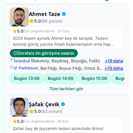
Fizyoterapist
Ahmet Taze
Doğrulanmış
5.0
(
89
yorum)
5.0
Son değerlendirme ·
24 Oca
2024 Kasım ayında Ahmet bey ile tanıştık. Tedavi
sonrası görüş yazma fırsatı bulamamıştım ama hep
aklımdaydı. Gecikme için özür dilerim :))) 83 yaşında
Ücretsiz ön görüşme seansı
orta seviyede alzheimer hastalığı olan kayınvalidemin
İstanbul
(
Bakırköy
,
Beşiktaş
,
Beyoğlu
,
Fatih
)
+
19
daha
kolları bir tabağı dahi kaldıramayacak kadar güçsüz
durumdaydı ve özellikle sağ omzunda yoğun ağrıları
Parkinson
,
Bel Fıtığı
,
Boyun Fıtığı
,
Omuz Bağ Yaralanması
+
79
daha
vardı. Kollarını hiçbir şekilde yukarı kaldıramıyordu.
Bugün
13:00
Bugün
14:00
Bugün
15:00
Bugün
1
Daha önce gittiğimiz doktorlar kaslarında yırtıklar
olduğunu söylemişti. Farklı sıkıntılar da olduğu ve yaşı
Tüm tarihleri gör
sebebiyle ameliyat olmasının uygun olmadığını, kollarını
zorlamamasını ve hatta yukarı kaldırmaması gerektiğini
Fizyoterapist
Şafak Çevik
söylemişlerdi. Ahmet bey ile yaklaşık 1-1,5 aylık çalışma
Doğrulanmış
sonunda kollarını en üst seviyeye kadar kaldırabilir,
5.0
(
83
yorum)
yemeğini rahatça yiyebilir, kendi kendine banyo
yapabilir hale geldi. Ahmet bey, kayınvadelimin
5.0
Son değerlendirme ·
26 Kas
alzheimer hastası olması sebebiyle her hareketi ilk kez
Şafak bey ile teyzemin tedavi sürecinde Armut