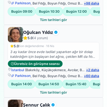
Parkinson
,
Bel Fıtığı
,
Boyun Fıtığı
,
Omuz Bağ Yaralanması
+
98
daha
Bugün
09:00
Bugün
10:30
Bugün
12:00
Bugün
1
Tüm tarihleri gör
Fizyoterapist
Oğulcan Yıldız
Doğrulanmış
5.0
(
4
yorum)
5.0
Son değerlendirme ·
16 Nis
3 ay kadar önce evde tadilat yaparken ağır bir dolap
kaldırdığım için başlayan bel ağrısı, çekilen MR da fıtık
patlamış ameliyat olmalısın denildi. Sabahları
Ücretsiz ön görüşme seansı
kalktığımda sol bacağımı basamıyordum. Bir doktor
İstanbul
(
Bakırköy
,
Küçükçekmece
,
Avcılar
,
Bahçelievler
+
2
daha
)
arkadaşım fizik tedavi önerdi ameliyattan önce ancak
iki defa korona geçirdiğimiz için hastaneye gitmek
Parkinson
,
Bel Fıtığı
,
Boyun Fıtığı
,
Omuz Bağ Yaralanması
+
60
daha
istemedik ve böylece Oğulcan beyle evde tedaviye
Bugün
14:00
Bugün
14:50
Bugün
15:40
Bugün
1
başladık .Kendisi değerlendirmede bulundu ve bir yol
haritası ile tedaviye başladık. İyi ki hemen ameliyat
Tüm tarihleri gör
olmadık ve iyi ki Oğulcan beyi tanıdık .Gerçekten işini
iyi yapan ve çok beyefendi bir insan. Kesinlikle
Fizyoterapist
Şennur Çalık
kendisini öneririm ve bir defada buradan kendisine