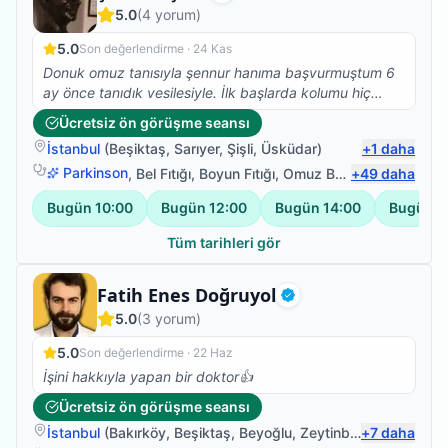
Doğrulanmış
teşekkür ediyorum.
5.0
(
4
yorum)
5.0
Son değerlendirme ·
24 Kas
Donuk omuz tanısıyla şennur hanıma başvurmuştum 6
ay önce tanıdık vesilesiyle. İlk başlarda kolumu hiç
kullanamazken şennur hanım sayesinde kolum eski
Ücretsiz ön görüşme seansı
perfomansına geri döndü. Çok teşekkür ederim
İstanbul
(
Beşiktaş
,
Sarıyer
,
Şişli
,
Üsküdar
)
+
1
daha
kendisine.
Parkinson
,
Bel Fıtığı
,
Boyun Fıtığı
,
Omuz Bağ Yaralanması
+
49
daha
Bugün
10:00
Bugün
12:00
Bugün
14:00
Bugün
1
Tüm tarihleri gör
Fizyoterapist
Fatih Enes Doğruyol
Doğrulanmış
5.0
(
3
yorum)
5.0
Son değerlendirme ·
22 Haz
İşini hakkıyla yapan bir doktor👍
Ücretsiz ön görüşme seansı
İstanbul
(
Bakırköy
,
Beşiktaş
,
Beyoğlu
,
Zeytinburnu
+
7
daha
)