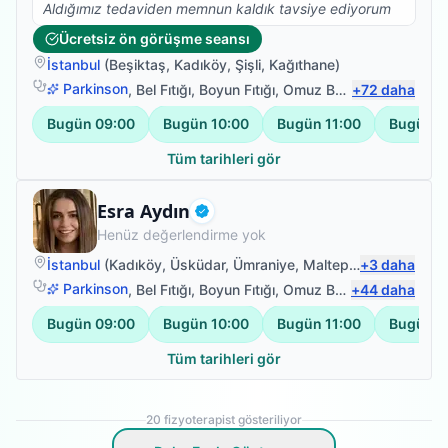
Aldığımız tedaviden memnun kaldık tavsiye ediyorum
Ücretsiz ön görüşme seansı
İstanbul
(
Beşiktaş
,
Kadıköy
,
Şişli
,
Kağıthane
)
Parkinson
,
Bel Fıtığı
,
Boyun Fıtığı
,
Omuz Bağ Yaralanması
+
72
daha
Bugün
09:00
Bugün
10:00
Bugün
11:00
Bugün
1
Tüm tarihleri gör
Fizyoterapist
Esra Aydın
Doğrulanmış
Henüz değerlendirme yok
İstanbul
(
Kadıköy
,
Üsküdar
,
Ümraniye
,
Maltepe
)
+
3
daha
Parkinson
,
Bel Fıtığı
,
Boyun Fıtığı
,
Omuz Bağ Yaralanması
+
44
daha
Bugün
09:00
Bugün
10:00
Bugün
11:00
Bugün
1
Tüm tarihleri gör
20
fizyoterapist gösteriliyor