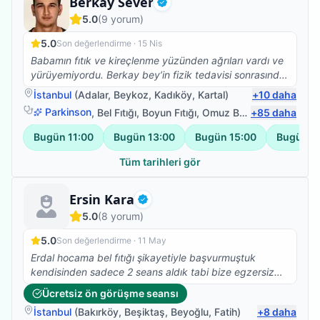
Fizyoterapist
Berkay Sever
Doğrulanmış
5.0
(
9
yorum)
5.0
Son değerlendirme ·
15 Nis
Babamın fıtık ve kireçlenme yüzünden ağrıları vardı ve
yürüyemiyordu. Berkay bey’in fizik tedavisi sonrasında
yürümeye başladı ve ağrıları da geçti. Kendisine çok
İstanbul
(
Adalar
,
Beykoz
,
Kadıköy
,
Kartal
)
+
10
daha
teşekkür ederiz. 🙏🙏🙏
Parkinson
,
Bel Fıtığı
,
Boyun Fıtığı
,
Omuz Bağ Yaralanması
+
85
daha
Bugün
11:00
Bugün
13:00
Bugün
15:00
Bugün
1
Tüm tarihleri gör
Fizyoterapist
Ersin Kara
Doğrulanmış
5.0
(
8
yorum)
5.0
Son değerlendirme ·
11 May
Erdal hocama bel fıtığı şikayetiyle başvurmuştuk
kendisinden sadece 2 seans aldık tabi bize egzersiz
programı yazdı ve uymamızı istedi kendisi çok güler
Ücretsiz ön görüşme seansı
yüzlü ve maddiyatı ikinci planda tutan birisi kendisine
İstanbul
(
Bakırköy
,
Beşiktaş
,
Beyoğlu
,
Fatih
)
+
8
daha
buradan selam olsun egzersizlere devam :)