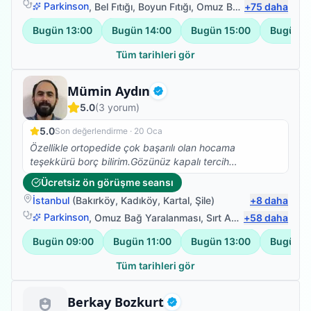
Parkinson
,
Bel Fıtığı
,
Boyun Fıtığı
,
Omuz Bağ Yaralanması
+
75
daha
Bugün
13:00
Bugün
14:00
Bugün
15:00
Bugün
1
Tüm tarihleri gör
Fizyoterapist
Mümin Aydın
Doğrulanmış
5.0
(
3
yorum)
5.0
Son değerlendirme ·
20 Oca
Özellikle ortopedide çok başarılı olan hocama
teşekkürü borç bilirim.Gözünüz kapalı tercih
edebilirsiniz.
Ücretsiz ön görüşme seansı
İstanbul
(
Bakırköy
,
Kadıköy
,
Kartal
,
Şile
)
+
8
daha
Parkinson
,
Omuz Bağ Yaralanması
,
Sırt Ağrısı
+
58
,
Bel Ağrısı
daha
Bugün
09:00
Bugün
11:00
Bugün
13:00
Bugün
1
Tüm tarihleri gör
Uzman Fizyoterapist
Berkay Bozkurt
Doğrulanmış