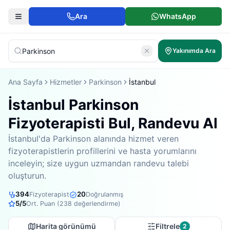
Ara
WhatsApp
Yakınımda Ara
Ana Sayfa
Hizmetler
Parkinson
İstanbul
İstanbul Parkinson
Fizyoterapisti Bul, Randevu Al
İstanbul'da Parkinson alanında hizmet veren
fizyoterapistlerin profillerini ve hasta yorumlarını
inceleyin; size uygun uzmandan randevu talebi
oluşturun.
394
20
Fizyoterapist
Doğrulanmış
5
/5
Ort. Puan (
238
değerlendirme)
Harita görünümü
Filtrele
2