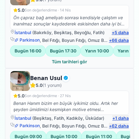
5.0
Son değerlendirme ·
14 Nis
Ön çapraz bağ ameliyatı sonrası kendisiyle çalıştım ve
inanılmaz sonuçlar kaydederek eskisinden daha iyi bir
noktaya geldiğimizi söyleyebilirim. Kalça protezi olan
İstanbul
(
Bakırköy
,
Beşiktaş
,
Beyoğlu
,
Fatih
)
+
5
daha
annemi de protez ameliyatı öncesi dönemde
Parkinson
,
Bel Fıtığı
,
Boyun Fıtığı
,
Omuz Bağ Yaralanması
+
66
daha
yapamadığı işleri kolayca yapar hale getirdi. Tekrar
teşekkürler değerli hocam, başarılarınızın devamını
Bugün
16:00
Bugün
17:30
Yarın
10:00
Yarın
11:2
dilerim.
Tüm tarihleri gör
Fizyoterapist
Benan Usul
Doğrulanmış
5.0
(
1
yorum)
5.0
Son değerlendirme ·
27 Nis
Benan Hanım bizim en büyük iyikimiz oldu. Artık her
şeyden ümidimizi kesmişken motive etmesi
iyileşeceğimize inandırması bizi tekrardan hayata
İstanbul
(
Beşiktaş
,
Fatih
,
Kadıköy
,
Üsküdar
)
+
1
daha
bağladı. Herkesin hayatına Benan Hanım gibi bir
Parkinson
,
Bel Fıtığı
,
Boyun Fıtığı
,
Omuz Bağ Yaralanması
+
62
daha
fizyoterapist dokunmalı. O geçirdiğimiz büyük
ameliyatlardan sonra hem seans sırasında psikoterapi
Bugün
09:00
Bugün
10:00
Bugün
11:00
Bugün
1