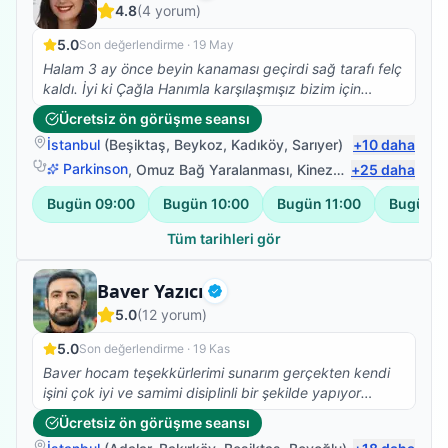
4.8
(
4
yorum)
5.0
Son değerlendirme ·
19 May
Halam 3 ay önce beyin kanaması geçirdi sağ tarafı felç
kaldı. İyi ki Çağla Hanımla karşılaşmışız bizim için
büyük bir şanstı evde fizik tedavi hizmeti aldık ve
Ücretsiz ön görüşme seansı
halam şuanda desteksiz şekilde yürüyor ve elini
İstanbul
(
Beşiktaş
,
Beykoz
,
Kadıköy
,
Sarıyer
)
+
10
daha
kullanmaya başladı hala tedavimiz devam ediyor.
Detaylı ve özverili çalışmasından dolayı kendisine çok
Parkinson
,
Omuz Bağ Yaralanması
,
Kinezyolojik Bantlama
+
25
daha
,
teşekkür ederim. Bizim için her zaman umut oldu.
Bugün
09:00
Bugün
10:00
Bugün
11:00
Bugün
1
Tüm tarihleri gör
Fizyoterapist
Baver Yazıcı
Doğrulanmış
5.0
(
12
yorum)
5.0
Son değerlendirme ·
19 Kas
Baver hocam teşekkürlerimi sunarım gerçekten kendi
işini çok iyi ve samimi disiplinli bir şekilde yapıyor
başarılar hocam
Ücretsiz ön görüşme seansı