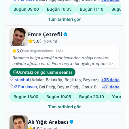
Bugün
09:00
Bugün
10:05
Bugün
11:10
Bugün
1
Tüm tarihleri gör
Fizyoterapist
Emre Çetrefli
Doğrulanmış
5.0
(
1
yorum)
5.0
Son değerlendirme ·
1 Mar
Babamın kalça kemiği probleminden dolayı hareket
halinde ağrıları vardı.Emre bey'in bir aylık programı ile
ağrılarda önemli ölçüde azalma ve bacak
Ücretsiz ön görüşme seansı
hareketlerinde de açı anlamında farklılıklar
İstanbul
(
Adalar
,
Bakırköy
,
Beşiktaş
,
Beykoz
)
+
35
daha
oldu.Hastaya yaklaşımı açısından da genç yaşına
rağmen çok güzel.Teşekkürler.
Parkinson
,
Bel Fıtığı
,
Boyun Fıtığı
,
Omuz Bağ Yaralanması
+
81
daha
Bugün
18:00
Bugün
19:05
Bugün
20:10
Yarın
09
Tüm tarihleri gör
Fizyoterapist
Ali Yiğit Arabacı
Doğrulanmış
5.0
(
1
yorum)