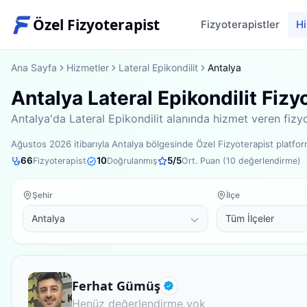
Özel Fizyoterapist
Fizyoterapistler
Hi
Ana Sayfa
Hizmetler
Lateral Epikondilit
Antalya
Antalya Lateral Epikondilit Fizy
Antalya'da Lateral Epikondilit alanında hizmet veren fizyo
Ağustos 2026
itibarıyla
Antalya bölgesinde
Özel Fizyoterapist platf
66
10
5
/5
Fizyoterapist
Doğrulanmış
Ort. Puan (
10
değerlendirme)
Şehir
İlçe
Fizyoterapist
Ferhat Gümüş
Doğrulanmış
Henüz değerlendirme yok