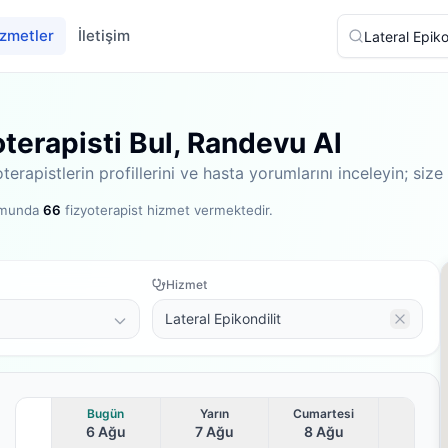
zmetler
İletişim
oterapisti Bul, Randevu Al
terapistlerin profillerini ve hasta yorumlarını inceleyin; s
ormunda
66
fizyoterapist hizmet vermektedir
.
Hizmet
Lateral Epikondilit
Bugün
Yarın
Cumartesi
6 Ağu
7 Ağu
8 Ağu