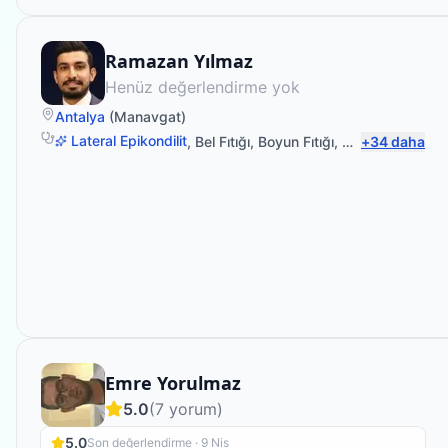
Fizyoterapist
Ramazan Yılmaz
Henüz değerlendirme yok
Antalya
(
Manavgat
)
Lateral Epikondilit
,
Bel Fıtığı
,
Boyun Fıtığı
,
Sırt Ağrısı
+
34
daha
Fizyoterapist
Emre Yorulmaz
5.0
(
7
yorum)
5.0
Son değerlendirme ·
9 Nis