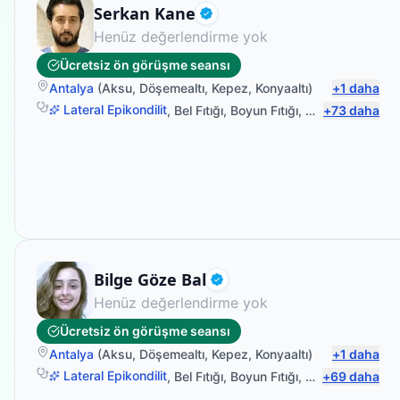
Fizyoterapist
Serkan Kane
Doğrulanmış
Henüz değerlendirme yok
Ücretsiz ön görüşme seansı
Antalya
(
Aksu
,
Döşemealtı
,
Kepez
,
Konyaaltı
)
+
1
daha
Lateral Epikondilit
,
Bel Fıtığı
,
Boyun Fıtığı
,
Omuz Bağ Yara
+
73
daha
Fizyoterapist
Bilge Göze Bal
Doğrulanmış
Henüz değerlendirme yok
Ücretsiz ön görüşme seansı
Antalya
(
Aksu
,
Döşemealtı
,
Kepez
,
Konyaaltı
)
+
1
daha
Lateral Epikondilit
,
Bel Fıtığı
,
Boyun Fıtığı
,
Omuz Bağ Yara
+
69
daha