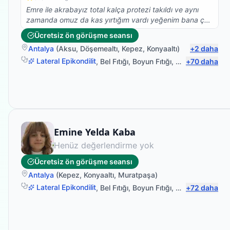
Emre ile akrabayız total kalça protezi takıldı ve aynı
zamanda omuz da kas yırtığım vardı yeğenim bana çok
yardımcı oldu gece gündüz demeden elinden geleni
Ücretsiz ön görüşme seansı
yaptı kısa sürede değişikliği fark ettim çok teşekkür
Antalya
(
Aksu
,
Döşemealtı
,
Kepez
,
Konyaaltı
)
+
2
daha
ederim
Lateral Epikondilit
,
Bel Fıtığı
,
Boyun Fıtığı
,
Omuz Bağ Yara
+
70
daha
Fizyoterapist
Emine Yelda Kaba
Henüz değerlendirme yok
Ücretsiz ön görüşme seansı
Antalya
(
Kepez
,
Konyaaltı
,
Muratpaşa
)
Lateral Epikondilit
,
Bel Fıtığı
,
Boyun Fıtığı
,
Omuz Bağ Yara
+
72
daha