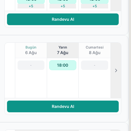
+
5
+
5
+
5
Randevu Al
Bugün
Yarın
Cumartesi
6 Ağu
7 Ağu
8 Ağu
18:00
-
-
lanması
Randevu Al