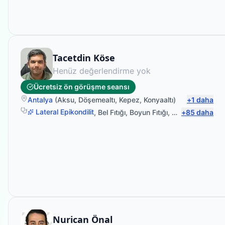
Fizyoterapist
Tacetdin Köse
Henüz değerlendirme yok
Ücretsiz ön görüşme seansı
Antalya
(
Aksu
,
Döşemealtı
,
Kepez
,
Konyaaltı
)
+
1
daha
Lateral Epikondilit
,
Bel Fıtığı
,
Boyun Fıtığı
,
Omuz Bağ Yara
+
85
daha
Fizyoterapist
Nurican Önal