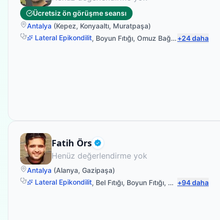
Ücretsiz ön görüşme seansı
Antalya
(
Kepez
,
Konyaaltı
,
Muratpaşa
)
Lateral Epikondilit
,
Boyun Fıtığı
,
Omuz Bağ Yaralanması
+
24
daha
,
S
Fizyoterapist
Fatih Örs
Doğrulanmış
Henüz değerlendirme yok
Antalya
(
Alanya
,
Gazipaşa
)
Lateral Epikondilit
,
Bel Fıtığı
,
Boyun Fıtığı
,
Omuz Bağ Yara
+
94
daha