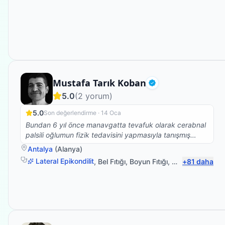
Fizyoterapist
Mustafa Tarık Koban
Doğrulanmış
5.0
(
2
yorum)
5.0
Son değerlendirme ·
14 Oca
Bundan 6 yıl önce manavgatta tevafuk olarak cerabnal
palsili oğlumun fizik tedavisini yapmasıyla tanışmış
olduğumuz Tarık hocayla bugün Alanyada tedaviye
Antalya
(
Alanya
)
devam etmekteyiz.manavgattan alanyaya gelmeyi
Lateral Epikondilit
,
Bel Fıtığı
,
Boyun Fıtığı
,
Omuz Bağ Yara
+
81
daha
göze aldığımız ve inşallah da devam edeceğimiz bu
verimli zamanların devam etmesi için biz elimizden
geleni yapıcaz.tıpkı Tarık hocanın yaptığı gibi.çünkü
oğlum ondan başkasını istemiyor ve onunla çok
mutlu.kesinlikle tavsiye ediyorum ve oğlumun herzaman
sağlığı açısından kazancı olmasını temenni ediyorum...