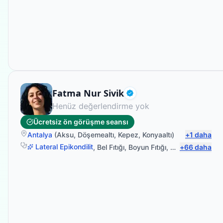
Fizyoterapist
Fatma Nur Sivik
Doğrulanmış
Henüz değerlendirme yok
Ücretsiz ön görüşme seansı
Antalya
(
Aksu
,
Döşemealtı
,
Kepez
,
Konyaaltı
)
+
1
daha
Lateral Epikondilit
,
Bel Fıtığı
,
Boyun Fıtığı
,
Omuz Bağ Yara
+
66
daha