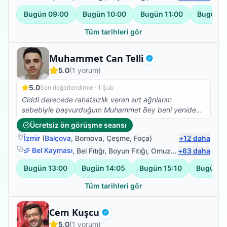
Bugün
09:00
Bugün
10:00
Bugün
11:00
Bugün
1
Tüm tarihleri gör
Fizyoterapist
Muhammet Can Telli
Doğrulanmış
5.0
(
1
yorum)
5.0
Son değerlendirme ·
1 Şub
Ciddi derecede rahatsızlık veren sırt ağrılarım
sebebiyle başvurduğum Muhammet Bey beni yeniden
sağlığıma kavuşturdu. Herkese gönül rahatlığıyla
Ücretsiz ön görüşme seansı
tavsiye ederim
İzmir
(
Balçova
,
Bornova
,
Çeşme
,
Foça
)
+
12
daha
Bel Kayması
,
Bel Fıtığı
,
Boyun Fıtığı
,
Omuz Bağ Yaralanması
+
63
daha
Bugün
13:00
Bugün
14:05
Bugün
15:10
Bugün
1
Tüm tarihleri gör
Fizyoterapist
Cem Kuşcu
Doğrulanmış
5.0
(
1
yorum)