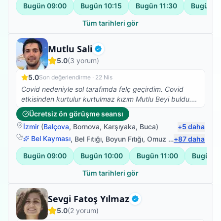
Bugün
09:00
Bugün
10:15
Bugün
11:30
Bugün
1
Tüm tarihleri gör
Fizyoterapist
Mutlu Sali
Doğrulanmış
5.0
(
3
yorum)
5.0
Son değerlendirme ·
22 Nis
Covid nedeniyle sol tarafımda felç geçirdim. Covid
etkisinden kurtulur kurtulmaz kızım Mutlu Beyi buldu.
Iyi ki de bulmuş, çok ilgili , bilgili , hastasına özen
Ücretsiz ön görüşme seansı
gösteren , beyefendi ,şahane bir insan. Kızım her yerde
İzmir
(
Balçova
,
Bornova
,
Karşıyaka
,
Buca
)
+
5
daha
anlatıyor ve öneriyor. Tanışmaktan ve birlikte çalışıyor
olmaktan cok memnunum. Sadece denge sorunum
Bel Kayması
,
Bel Fıtığı
,
Boyun Fıtığı
,
Omuz Bağ Yaralanması
+
87
daha
kaldı ancak bacağım ve kolum işler halde. Saygılar
Bugün
09:00
Bugün
10:00
Bugün
11:00
Bugün
1
kendisine
Tüm tarihleri gör
Fizyoterapist
Sevgi Fatoş Yılmaz
Doğrulanmış
5.0
(
2
yorum)