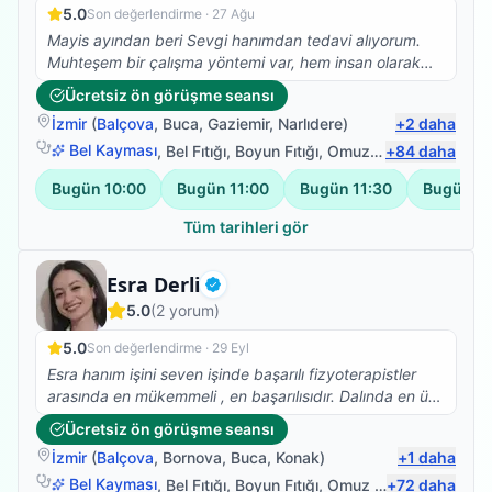
5.0
Son değerlendirme ·
27 Ağu
Mayis ayından beri Sevgi hanımdan tedavi alıyorum.
Muhteşem bir çalışma yöntemi var, hem insan olarak
hemde profesyonel olarak çok taktir ediyorum. Ve
Ücretsiz ön görüşme seansı
kesinlikle fizik tedavi, Kuru iğne, eksersiz ihtiyacı olan
İzmir
(
Balçova
,
Buca
,
Gaziemir
,
Narlıdere
)
+
2
daha
herkese tavsiye ediyorum.
Bel Kayması
,
Bel Fıtığı
,
Boyun Fıtığı
,
Omuz Bağ Yaralanması
+
84
daha
Bugün
10:00
Bugün
11:00
Bugün
11:30
Bugün
1
Tüm tarihleri gör
Fizyoterapist
Esra Derli
Doğrulanmış
5.0
(
2
yorum)
5.0
Son değerlendirme ·
29 Eyl
Esra hanım işini seven işinde başarılı fizyoterapistler
arasında en mükemmeli , en başarılısıdır. Dalında en üst
mevkilerde en kısa zamanda olacağına eminim esra
Ücretsiz ön görüşme seansı
hanmla çalışmak isteyenlere tavsiye ederim biz çok
İzmir
(
Balçova
,
Bornova
,
Buca
,
Konak
)
+
1
daha
memnun kaldık memnun kalacağınıza eminim .
Bel Kayması
,
Bel Fıtığı
,
Boyun Fıtığı
,
Omuz Bağ Yaralanması
+
72
daha