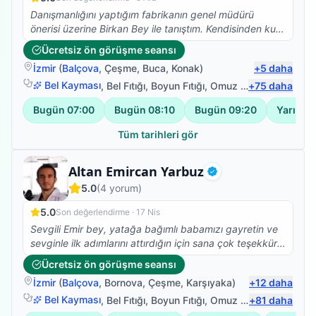
Danışmanlığını yaptığım fabrikanın genel müdürü
önerisi üzerine Birkan Bey ile tanıştım. Kendisinden kuru
iğne tedavisi aldım ve ilk seansta bile ağrılarımı hafifletti
Ücretsiz ön görüşme seansı
işinde tecrübeli ve gönül rahatlığı ile herkese tavsiye
İzmir
(
Balçova
,
Çeşme
,
Buca
,
Konak
)
+
5
daha
edebilirim.
Bel Kayması
,
Bel Fıtığı
,
Boyun Fıtığı
,
Omuz Bağ Yaralanması
+
75
daha
Bugün
07:00
Bugün
08:10
Bugün
09:20
Yarın
07
Tüm tarihleri gör
Fizyoterapist
Altan Emircan Yarbuz
Doğrulanmış
5.0
(
4
yorum)
5.0
Son değerlendirme ·
17 Nis
Sevgili Emir bey, yatağa bağımlı babamızı gayretin ve
sevginle ilk adımlarını attırdığın için sana çok teşekkür
ederiz. Yolun açık olsun...
Ücretsiz ön görüşme seansı
İzmir
(
Balçova
,
Bornova
,
Çeşme
,
Karşıyaka
)
+
12
daha
Bel Kayması
,
Bel Fıtığı
,
Boyun Fıtığı
,
Omuz Bağ Yaralanması
+
81
daha