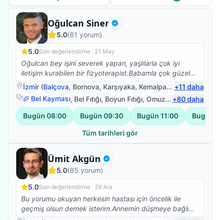
Fizyoterapist
Oğulcan Siner
Doğrulanmış
5.0
(
81
yorum)
5.0
Son değerlendirme ·
21 May
Oğulcan bey işini severek yapan, yaşlılarla çok iyi
iletişim kurabilen bir fizyoterapist.Babamla çok güzel
ilgilendi.Kendisine çok teşekkür ederim.☺️
İzmir
(
Balçova
,
Bornova
,
Karşıyaka
,
Kemalpaşa
)
+
11
daha
Bel Kayması
,
Bel Fıtığı
,
Boyun Fıtığı
,
Omuz Bağ Yaralanması
+
80
daha
Bugün
08:00
Bugün
09:30
Bugün
11:00
Bugün
1
Tüm tarihleri gör
Fizyoterapist
Ümit Akgün
Doğrulanmış
5.0
(
85
yorum)
5.0
Son değerlendirme ·
29 Ara
Bu yorumu okuyan herkesin hastası için öncelik ile
geçmiş olsun demek isterim.Annemin düşmeye bağlı
beyin kanaması sonrası vücudunun sol tarafına