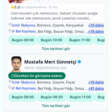
5.0
Son değerlendirme ·
30 Nis
Cem beyden çok memnunuz, babam önceden ayağa
kalkmak bile istemiyordu şimdi yataktan kendisi
kalkıyor yan koltuğa geçiyor, hareket etme konusunda
İzmir
(
Balçova
,
Bornova
,
Çeşme
,
Karşıyaka
)
+
10
daha
daha istekli. Çok teşekkür ederiz.
Bel Kayması
,
Bel Fıtığı
,
Boyun Fıtığı
,
Omuz Bağ Yaralanması
+
76
daha
Bugün
09:00
Bugün
10:00
Bugün
11:00
Bugün
1
Tüm tarihleri gör
Fizyoterapist
Mustafa Mert Sünnetçi
Doğrulanmış
Henüz değerlendirme yok
Ücretsiz ön görüşme seansı
İzmir
(
Balçova
,
Bornova
,
Çeşme
,
Foça
)
+
16
daha
Bel Kayması
,
Bel Fıtığı
,
Boyun Fıtığı
,
Omuz Bağ Yaralanması
+
81
daha
Bugün
08:00
Bugün
09:30
Bugün
11:00
Bugün
1
Tüm tarihleri gör