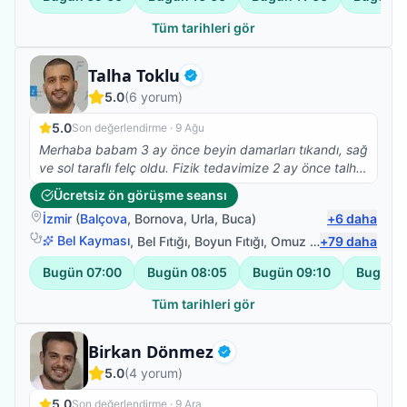
Tüm tarihleri gör
Fizyoterapist
Talha Toklu
Doğrulanmış
5.0
(
6
yorum)
5.0
Son değerlendirme ·
9 Ağu
Merhaba babam 3 ay önce beyin damarları tıkandı, sağ
ve sol taraflı felç oldu. Fizik tedavimize 2 ay önce talha
beyle başladık çok olumlu ve güzel sonuçlar aldık,
Ücretsiz ön görüşme seansı
şükürler olsun ki yatalak olan babam bugün ilk defa
İzmir
(
Balçova
,
Bornova
,
Urla
,
Buca
)
+
6
daha
kendi başına ayağa kalkabildi, çok mutluyum, talha
bey gerçekten de alanında çok iyi ve işini severek
Bel Kayması
,
Bel Fıtığı
,
Boyun Fıtığı
,
Omuz Bağ Yaralanması
+
79
daha
yapıyor, ayrıyetten de çok mütevazi ve güler yüzlü
Bugün
07:00
Bugün
08:05
Bugün
09:10
Bugün
1
olması ayrı bir güzel. Tedavimiz şuanda da devam
ediyor, Buradan talha beye sonsuz teşekkürlerimi
Tüm tarihleri gör
iletiyorum, RABBİM her daim sizinle olsun.
Fizyoterapist
Birkan Dönmez
Doğrulanmış
5.0
(
4
yorum)
5.0
Son değerlendirme ·
9 Ara