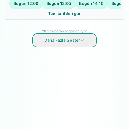
Bugün
12:00
Bugün
13:05
Bugün
14:10
Bugün
1
Tüm tarihleri gör
20
fizyoterapist gösteriliyor
Daha Fazla Göster