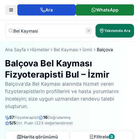
Ara
WhatsApp
Yakınımda Ara
Ana Sayfa
Hizmetler
Bel Kayması
İzmir
Balçova
Balçova Bel Kayması
Fizyoterapisti Bul – İzmir
Balçova'da Bel Kayması alanında hizmet veren
fizyoterapistlerin profillerini ve hasta yorumlarını
inceleyin; size uygun uzmandan randevu talebi
oluşturun.
57
16
Fizyoterapist
Doğrulanmış
5
/5
Ort. Puan (
223
değerlendirme)
Harita görünümü
Filtrele
3