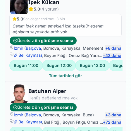
Fizyoterapist
İpek Külcan
5.0
(
4
yorum)
5.0
Son değerlendirme ·
3 Nis
Canım ipek hanım emekleri için teşekkür ederim
ağrılarım sayesinde artık yok
Ücretsiz ön görüşme seansı
İzmir
(
Balçova
,
Bornova
,
Karşıyaka
,
Menemen
)
+
8
daha
Bel Kayması
,
Boyun Fıtığı
,
Omuz Bağ Yaralanması
+
43
daha
,
Sırt Ağr
Bugün
11:00
Bugün
12:00
Bugün
13:00
Bugün
1
Tüm tarihleri gör
Fizyoterapist
Batuhan Alper
Henüz değerlendirme yok
Ücretsiz ön görüşme seansı
İzmir
(
Balçova
,
Bornova
,
Karşıyaka
,
Buca
)
+
3
daha
Bel Kayması
,
Bel Fıtığı
,
Boyun Fıtığı
,
Omuz Bağ Yaralanması
+
72
daha