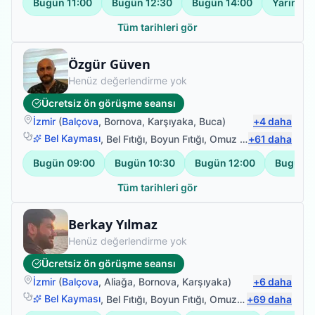
Bugün
11:00
Bugün
12:30
Bugün
14:00
Yarın
11:
Tüm tarihleri gör
Fizyoterapist
Özgür Güven
Henüz değerlendirme yok
Ücretsiz ön görüşme seansı
İzmir
(
Balçova
,
Bornova
,
Karşıyaka
,
Buca
)
+
4
daha
Bel Kayması
,
Bel Fıtığı
,
Boyun Fıtığı
,
Omuz Bağ Yaralanması
+
61
daha
Bugün
09:00
Bugün
10:30
Bugün
12:00
Bugün
1
Tüm tarihleri gör
Fizyoterapist
Berkay Yılmaz
Henüz değerlendirme yok
Ücretsiz ön görüşme seansı
İzmir
(
Balçova
,
Aliağa
,
Bornova
,
Karşıyaka
)
+
6
daha
Bel Kayması
,
Bel Fıtığı
,
Boyun Fıtığı
,
Omuz Bağ Yaralanması
+
69
daha