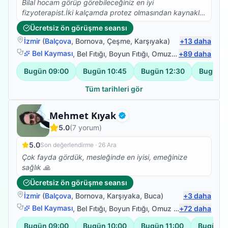
Bilal hocam görüp görebileceğiniz en iyi
fizyoterapist.İki kalçamda protez olmasından kaynaklı
Skolyoz başlangıcı teşhisi kondu. Ağrılarımın artması
Ücretsiz ön görüşme seansı
nedeniyle fizyoterapist arayışına girdim ve Bilal
İzmir
(
Balçova
,
Bornova
,
Çeşme
,
Karşıyaka
)
+
13
daha
Hocamla çalışmaya başladık. Abartmıyorum iki
seanstan sonra belimdeki ağrılar yok oldu.Dik durmaya
Bel Kayması
,
Bel Fıtığı
,
Boyun Fıtığı
,
Omuz Bağ Yaralanması
+
89
daha
başladım. Ve yürüyüşüm düzeldi.Kendisinin bilgisi
Bugün
09:00
Bugün
10:45
Bugün
12:30
Bugün
1
güleryüzü ve modum düştüğünde pozitif yaklaşımıyla
harika bir iş başardı. Kendimi çok iyi
Tüm tarihleri gör
hissediyorum.Fizyoterapim devam ediyor.Emeklerinize
sağlık.
Fizyoterapist
Mehmet Kıyak
Doğrulanmış
5.0
(
7
yorum)
5.0
Son değerlendirme ·
26 Ara
Çok fayda gördük, mesleğinde en iyisi, emeğinize
sağlık 🙏
Ücretsiz ön görüşme seansı
İzmir
(
Balçova
,
Bornova
,
Karşıyaka
,
Buca
)
+
3
daha
Bel Kayması
,
Bel Fıtığı
,
Boyun Fıtığı
,
Omuz Bağ Yaralanması
+
72
daha
Bugün
09:00
Bugün
10:00
Bugün
11:00
Bugün
1