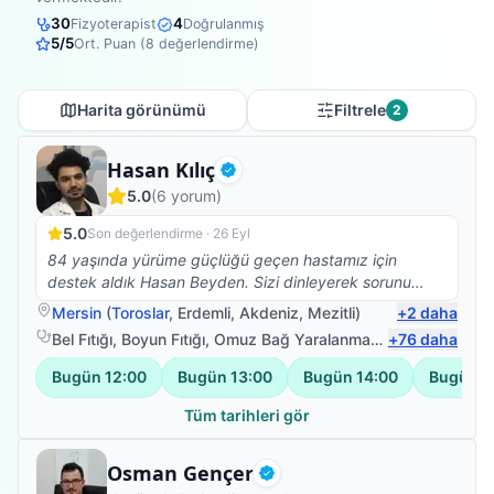
30
4
Fizyoterapist
Doğrulanmış
5
/5
Ort. Puan (
8
değerlendirme)
Harita görünümü
Filtrele
2
Fizyoterapist
Hasan Kılıç
Doğrulanmış
5.0
(
6
yorum)
5.0
Son değerlendirme ·
26 Eyl
84 yaşında yürüme güçlüğü geçen hastamız için
destek aldık Hasan Beyden. Sizi dinleyerek sorunu
daha net anlıyor ve neler yapılacağına, nasıl
Mersin
(
Toroslar
,
Erdemli
,
Akdeniz
,
Mezitli
)
+
2
daha
ilerlenebileceğine dair tedavi süreci hakkında detaylı
Bel Fıtığı
,
Boyun Fıtığı
,
Omuz Bağ Yaralanması
,
+
Protez Fizyote
76
daha
bilgi veriyor; sonrasında planladığı egzersizlere
geçiliyor. Her seans bitiminde gelişme kaydettik.
Bugün
12:00
Bugün
13:00
Bugün
14:00
Bugün
1
İletişimi güçlü, ilgili, özenli.
Tüm tarihleri gör
Fizyoterapist
Osman Gençer
Doğrulanmış