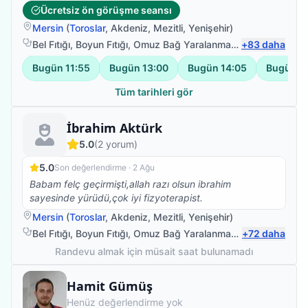
Ücretsiz ön görüşme seansı
Mersin
(
Toroslar
,
Akdeniz
,
Mezitli
,
Yenişehir
)
Bel Fıtığı
,
Boyun Fıtığı
,
Omuz Bağ Yaralanması
,
+
Sırt Ağrısı
83
daha
Bugün
11:55
Bugün
13:00
Bugün
14:05
Bugün
1
Tüm tarihleri gör
Fizyoterapist
İbrahim Aktürk
5.0
(
2
yorum)
5.0
Son değerlendirme ·
2 Ağu
Babam felç geçirmişti,allah razı olsun ibrahim
sayesinde yürüdü,çok iyi fizyoterapist.
Mersin
(
Toroslar
,
Akdeniz
,
Mezitli
,
Yenişehir
)
Bel Fıtığı
,
Boyun Fıtığı
,
Omuz Bağ Yaralanması
,
+
Protez Fizyote
72
daha
Randevu almak için müsait saat bulunamadı
Fizyoterapist
Hamit Gümüş
Henüz değerlendirme yok