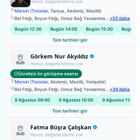
Henüz değerlendirme yok
Mersin
(
Toroslar
,
Tarsus
,
Akdeniz
,
Mezitli
)
Bel Fıtığı
,
Boyun Fıtığı
,
Omuz Bağ Yaralanması
,
+
Sırt Ağrısı
52
daha
Bugün
12:30
Bugün
14:00
Bugün
15:30
Bugün
1
Tüm tarihleri gör
Fizyoterapist
Görkem Nur Akyıldız
Doğrulanmış
Henüz değerlendirme yok
Ücretsiz ön görüşme seansı
Mersin
(
Toroslar
,
Akdeniz
,
Mezitli
,
Yenişehir
)
Bel Fıtığı
,
Boyun Fıtığı
,
Omuz Bağ Yaralanması
,
+
Bel Ağrısı
34
daha
9 Ağustos
09:00
9 Ağustos
10:05
9 Ağustos
11:10
Tüm tarihleri gör
Fizyoterapist
Fatma Büşra Çalışkan
Doğrulanmış
Henüz değerlendirme yok