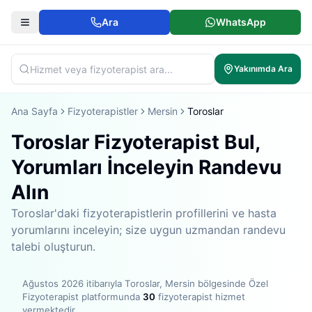
Ara
WhatsApp
Yakınımda Ara
Ana Sayfa
Fizyoterapistler
Mersin
Toroslar
Toroslar Fizyoterapist Bul,
Yorumları İnceleyin Randevu
Alın
Toroslar'daki fizyoterapistlerin profillerini ve hasta
yorumlarını inceleyin; size uygun uzmandan randevu
talebi oluşturun.
Ağustos 2026
itibarıyla
Toroslar, Mersin bölgesinde
Özel
Fizyoterapist platformunda
30
fizyoterapist hizmet
vermektedir
.