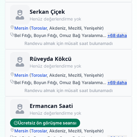
Fizyoterapist
Serkan Çiçek
Henüz değerlendirme yok
Mersin
(
Toroslar
,
Akdeniz
,
Mezitli
,
Yenişehir
)
Bel Fıtığı
,
Boyun Fıtığı
,
Omuz Bağ Yaralanması
,
+
Protez Fizyote
68
daha
Randevu almak için müsait saat bulunamadı
Fizyoterapist
Rüveyda Kökcü
Henüz değerlendirme yok
Mersin
(
Toroslar
,
Akdeniz
,
Mezitli
,
Yenişehir
)
Bel Fıtığı
,
Boyun Fıtığı
,
Omuz Bağ Yaralanması
,
+
Protez Fizyote
69
daha
Randevu almak için müsait saat bulunamadı
Fizyoterapist
Ermancan Saati
Henüz değerlendirme yok
Ücretsiz ön görüşme seansı
Mersin
(
Toroslar
,
Akdeniz
,
Mezitli
,
Yenişehir
)