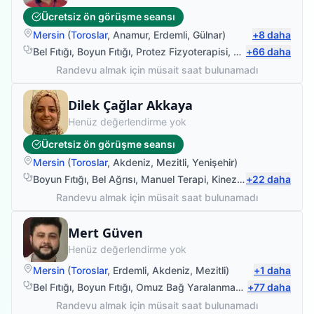
Ücretsiz ön görüşme seansı
Mersin
(
Toroslar
,
Anamur
,
Erdemli
,
Gülnar
)
+
8
daha
Bel Fıtığı
,
Boyun Fıtığı
,
Protez Fizyoterapisi
,
Sırt Ağrısı
+
66
daha
Randevu almak için müsait saat bulunamadı
Fizyoterapist
Dilek Çağlar Akkaya
Henüz değerlendirme yok
Ücretsiz ön görüşme seansı
Mersin
(
Toroslar
,
Akdeniz
,
Mezitli
,
Yenişehir
)
Boyun Fıtığı
,
Bel Ağrısı
,
Manuel Terapi
,
Kinezyolojik Bantlama
+
22
daha
Randevu almak için müsait saat bulunamadı
Fizyoterapist
Mert Güven
Henüz değerlendirme yok
Mersin
(
Toroslar
,
Erdemli
,
Akdeniz
,
Mezitli
)
+
1
daha
Bel Fıtığı
,
Boyun Fıtığı
,
Omuz Bağ Yaralanması
,
+
Protez Fizyote
77
daha
Randevu almak için müsait saat bulunamadı