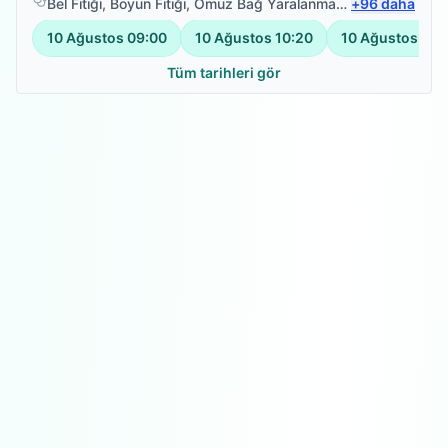
Bel Fıtığı
,
Boyun Fıtığı
,
Omuz Bağ Yaralanması
,
+
Protez Fizyote
96
daha
10 Ağustos
09:00
10 Ağustos
10:20
10 Ağustos
11:
Tüm tarihleri gör