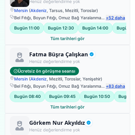
Henüz değerlendirme yok
Mersin
(
Akdeniz
,
Tarsus
,
Mezitli
,
Toroslar
)
Bel Fıtığı
,
Boyun Fıtığı
,
Omuz Bağ Yaralanması
,
+
Sırt Ağrısı
52
daha
Bugün
11:00
Bugün
12:30
Bugün
14:00
Bugün
1
Tüm tarihleri gör
Fizyoterapist
Fatma Büşra Çalışkan
Doğrulanmış
Henüz değerlendirme yok
Ücretsiz ön görüşme seansı
Mersin
(
Akdeniz
,
Mezitli
,
Toroslar
,
Yenişehir
)
Bel Fıtığı
,
Boyun Fıtığı
,
Omuz Bağ Yaralanması
,
+
Sırt Ağrısı
83
daha
Bugün
08:40
Bugün
09:45
Bugün
10:50
Bugün
Tüm tarihleri gör
Fizyoterapist
Görkem Nur Akyıldız
Doğrulanmış
Henüz değerlendirme yok