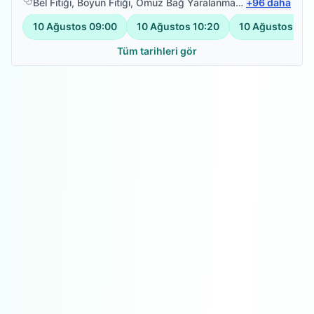
Bel Fıtığı
,
Boyun Fıtığı
,
Omuz Bağ Yaralanması
,
+
Protez Fizyote
96
daha
10 Ağustos
09:00
10 Ağustos
10:20
10 Ağustos
11:
Tüm tarihleri gör