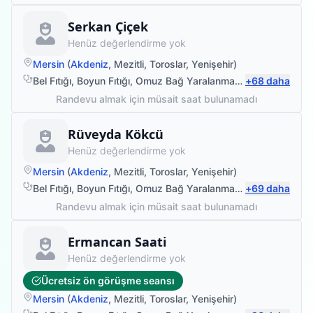
Fizyoterapist
Serkan Çiçek
Henüz değerlendirme yok
Mersin
(
Akdeniz
,
Mezitli
,
Toroslar
,
Yenişehir
)
Bel Fıtığı
,
Boyun Fıtığı
,
Omuz Bağ Yaralanması
,
+
Protez Fizyote
68
daha
Randevu almak için müsait saat bulunamadı
Fizyoterapist
Rüveyda Kökcü
Henüz değerlendirme yok
Mersin
(
Akdeniz
,
Mezitli
,
Toroslar
,
Yenişehir
)
Bel Fıtığı
,
Boyun Fıtığı
,
Omuz Bağ Yaralanması
,
+
Protez Fizyote
69
daha
Randevu almak için müsait saat bulunamadı
Fizyoterapist
Ermancan Saati
Henüz değerlendirme yok
Ücretsiz ön görüşme seansı
Mersin
(
Akdeniz
,
Mezitli
,
Toroslar
,
Yenişehir
)