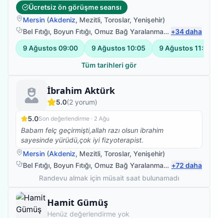
Ücretsiz ön görüşme seansı
Mersin
(
Akdeniz
,
Mezitli
,
Toroslar
,
Yenişehir
)
Bel Fıtığı
,
Boyun Fıtığı
,
Omuz Bağ Yaralanması
,
+
Bel Ağrısı
34
daha
9 Ağustos
09:00
9 Ağustos
10:05
9 Ağustos
11:10
Tüm tarihleri gör
Fizyoterapist
İbrahim Aktürk
5.0
(
2
yorum)
5.0
Son değerlendirme ·
2 Ağu
Babam felç geçirmişti,allah razı olsun ibrahim
sayesinde yürüdü,çok iyi fizyoterapist.
Mersin
(
Akdeniz
,
Mezitli
,
Toroslar
,
Yenişehir
)
Bel Fıtığı
,
Boyun Fıtığı
,
Omuz Bağ Yaralanması
,
+
Protez Fizyote
72
daha
Randevu almak için müsait saat bulunamadı
Fizyoterapist
Hamit Gümüş
Henüz değerlendirme yok