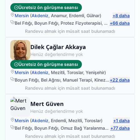
Ücretsiz ön görüşme seansı
Mersin
(
Akdeniz
,
Anamur
,
Erdemli
,
Gülnar
)
+
8
daha
Bel Fıtığı
,
Boyun Fıtığı
,
Protez Fizyoterapisi
,
Sırt Ağrısı
+
66
daha
Randevu almak için müsait saat bulunamadı
Fizyoterapist
Dilek Çağlar Akkaya
Henüz değerlendirme yok
Ücretsiz ön görüşme seansı
Mersin
(
Akdeniz
,
Mezitli
,
Toroslar
,
Yenişehir
)
Boyun Fıtığı
,
Bel Ağrısı
,
Manuel Terapi
,
Kinezyolojik Bantlama
+
22
daha
Randevu almak için müsait saat bulunamadı
Fizyoterapist
Mert Güven
Henüz değerlendirme yok
Mersin
(
Akdeniz
,
Erdemli
,
Mezitli
,
Toroslar
)
+
1
daha
Bel Fıtığı
,
Boyun Fıtığı
,
Omuz Bağ Yaralanması
,
+
Protez Fizyote
77
daha
Randevu almak için müsait saat bulunamadı