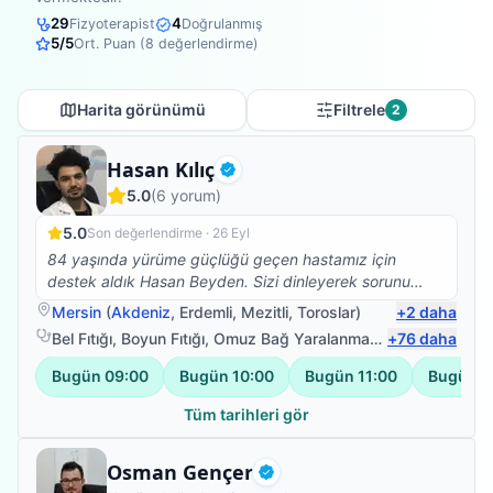
29
4
Fizyoterapist
Doğrulanmış
5
/5
Ort. Puan (
8
değerlendirme)
Harita görünümü
Filtrele
2
Fizyoterapist
Hasan Kılıç
Doğrulanmış
5.0
(
6
yorum)
5.0
Son değerlendirme ·
26 Eyl
84 yaşında yürüme güçlüğü geçen hastamız için
destek aldık Hasan Beyden. Sizi dinleyerek sorunu
daha net anlıyor ve neler yapılacağına, nasıl
Mersin
(
Akdeniz
,
Erdemli
,
Mezitli
,
Toroslar
)
+
2
daha
ilerlenebileceğine dair tedavi süreci hakkında detaylı
Bel Fıtığı
,
Boyun Fıtığı
,
Omuz Bağ Yaralanması
,
+
Protez Fizyote
76
daha
bilgi veriyor; sonrasında planladığı egzersizlere
geçiliyor. Her seans bitiminde gelişme kaydettik.
Bugün
09:00
Bugün
10:00
Bugün
11:00
Bugün
1
İletişimi güçlü, ilgili, özenli.
Tüm tarihleri gör
Fizyoterapist
Osman Gençer
Doğrulanmış