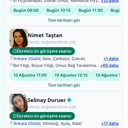
El Fizyoterapisi
,
Donuk Omuz
,
Menisküs Fizyoterapisi
+
10
daha
,
MS (Mu
Bugün
09:00
Bugün
10:15
Bugün
11:30
Bugün
1
Tüm tarihleri gör
Fizyoterapist
Nimet Taştan
Henüz değerlendirme yok
Ücretsiz ön görüşme seansı
Ankara
(
Güdül
,
Bala
,
Çankaya
,
Çubuk
)
+
1
daha
Bel Fıtığı
,
Boyun Fıtığı
,
Omuz Bağ Yaralanması
,
+
Sırt Ağrısı
65
daha
10 Ağustos
11:00
10 Ağustos
12:15
10 Ağustos
13:3
Tüm tarihleri gör
Fizyoterapist
Selinay Duruer
Doğrulanmış
Henüz değerlendirme yok
Ücretsiz ön görüşme seansı
Ankara
(
Güdül
,
Altındağ
,
Ayaş
,
Bala
)
+
17
daha