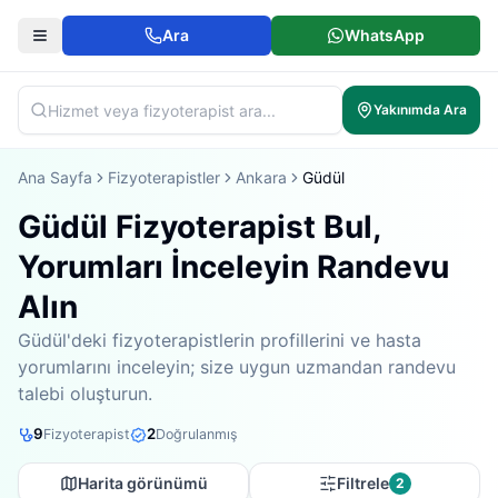
Ara
WhatsApp
Yakınımda Ara
Ana Sayfa
Fizyoterapistler
Ankara
Güdül
Güdül Fizyoterapist Bul,
Yorumları İnceleyin Randevu
Alın
Güdül'deki fizyoterapistlerin profillerini ve hasta
yorumlarını inceleyin; size uygun uzmandan randevu
talebi oluşturun.
9
2
Fizyoterapist
Doğrulanmış
Harita görünümü
Filtrele
2