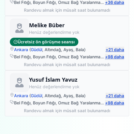
Bel Fıtığı
,
Boyun Fıtığı
,
Omuz Bağ Yaralanması
,
+
Sırt Ağrısı
36
daha
Randevu almak için müsait saat bulunamadı
Fizyoterapist
Melike Büber
Henüz değerlendirme yok
Ücretsiz ön görüşme seansı
Ankara
(
Güdül
,
Altındağ
,
Ayaş
,
Bala
)
+
21
daha
Bel Fıtığı
,
Boyun Fıtığı
,
Omuz Bağ Yaralanması
,
+
Protez Fizyote
98
daha
Randevu almak için müsait saat bulunamadı
Fizyoterapist
Yusuf İslam Yavuz
Henüz değerlendirme yok
Ankara
(
Güdül
,
Altındağ
,
Ayaş
,
Bala
)
+
21
daha
Bel Fıtığı
,
Boyun Fıtığı
,
Omuz Bağ Yaralanması
,
+
Protez Fizyote
98
daha
Randevu almak için müsait saat bulunamadı