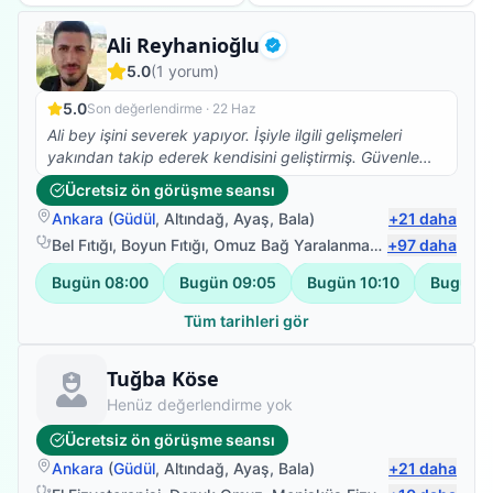
Uzman Fizyoterapist
Ali Reyhanioğlu
Doğrulanmış
5.0
(
1
yorum)
5.0
Son değerlendirme ·
22 Haz
Ali bey işini severek yapıyor. İşiyle ilgili gelişmeleri
yakından takip ederek kendisini geliştirmiş. Güvenle
tedavi olabilirsiniz. Ben memnun kaldım.
Ücretsiz ön görüşme seansı
Ankara
(
Güdül
,
Altındağ
,
Ayaş
,
Bala
)
+
21
daha
Bel Fıtığı
,
Boyun Fıtığı
,
Omuz Bağ Yaralanması
,
+
Protez Fizyote
97
daha
Bugün
08:00
Bugün
09:05
Bugün
10:10
Bugün
1
Tüm tarihleri gör
Fizyoterapist
Tuğba Köse
Henüz değerlendirme yok
Ücretsiz ön görüşme seansı
Ankara
(
Güdül
,
Altındağ
,
Ayaş
,
Bala
)
+
21
daha