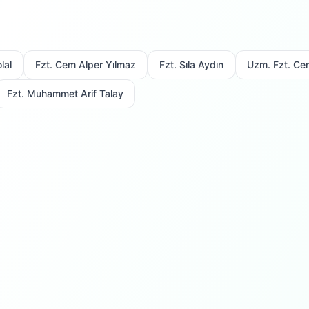
lal
Fzt. Cem Alper Yılmaz
Fzt. Sıla Aydın
Uzm. Fzt. Ce
Fzt. Muhammet Arif Talay