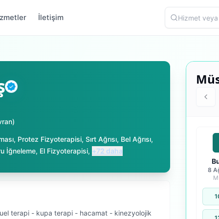
zmetler
İletişim
Müs
ş
Doğrulanmış
vran
)
ması
,
Protez Fizyoterapisi
,
Sırt Ağrısı
,
Bel Ağrısı
,
ru İğneleme
,
El Fizyoterapisi
,
+
72
daha
B
8 A
M
1
el terapi - kupa terapi - hacamat - kinezyolojik
1