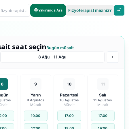
Fizyoterapist misiniz?
Yakınımda Ara
ait saat seçin
Bugün müsait
8 Ağu
-
11 Ağu
8
9
10
11
ugün
Yarın
Pazartesi
Salı
ğustos
9 Ağustos
10 Ağustos
11 Ağustos
üsait
Müsait
Müsait
Müsait
0:00
10:00
17:00
17:00
2:00
12:00
19:00
19:00