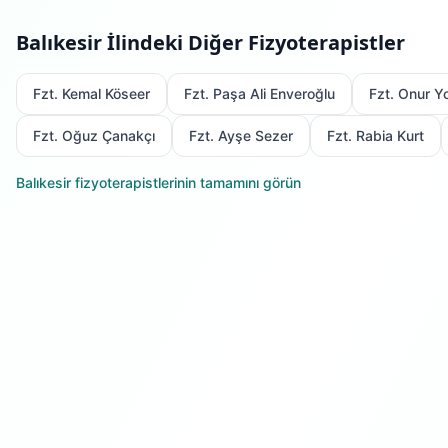
Balıkesir
İlindeki Diğer Fizyoterapistler
Fzt. Kemal Köseer
Fzt. Paşa Ali Enveroğlu
Fzt. Onur Yo
Fzt. Oğuz Çanakçı
Fzt. Ayşe Sezer
Fzt. Rabia Kurt
Balıkesir
fizyoterapistlerinin tamamını görün