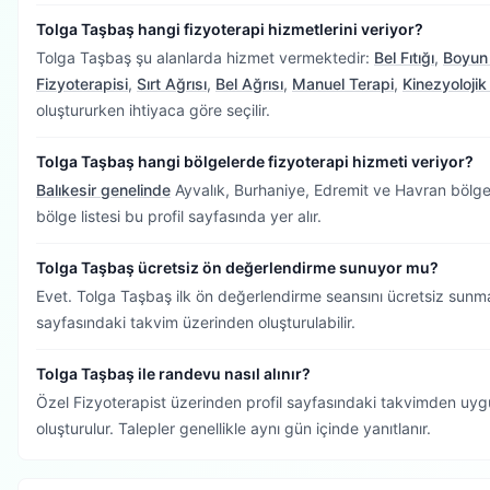
Tolga Taşbaş hangi fizyoterapi hizmetlerini veriyor?
Tolga Taşbaş şu alanlarda hizmet vermektedir:
Bel Fıtığı
,
Boyun 
Fizyoterapisi
,
Sırt Ağrısı
,
Bel Ağrısı
,
Manuel Terapi
,
Kinezyoloji
oluştururken ihtiyaca göre seçilir.
Tolga Taşbaş hangi bölgelerde fizyoterapi hizmeti veriyor?
Balıkesir genelinde
Ayvalık, Burhaniye, Edremit ve Havran bölgel
bölge listesi bu profil sayfasında yer alır.
Tolga Taşbaş ücretsiz ön değerlendirme sunuyor mu?
Evet. Tolga Taşbaş ilk ön değerlendirme seansını ücretsiz sunm
sayfasındaki takvim üzerinden oluşturulabilir.
Tolga Taşbaş ile randevu nasıl alınır?
Özel Fizyoterapist üzerinden profil sayfasındaki takvimden uygu
oluşturulur. Talepler genellikle aynı gün içinde yanıtlanır.