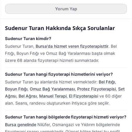
Yorum Yap
Sudenur Turan
Hakkında Sıkça Sorulanlar
Sudenur Turan kimdir?
Sudenur Turan,
Bursa'da hizmet veren fizyoterapisttir
.
Bel
Fıtığı, Boyun Fıtığı ve Omuz Bağ Yaralanması başta olmak
üzere 68 alanda fizyoterapi hizmeti sunmaktadır.
Sudenur Turan hangi fizyoterapi hizmetlerini veriyor?
Sudenur Turan şu alanlarda hizmet vermektedir:
Bel Fıtığı
,
Boyun Fıtığı
,
Omuz Bağ Yaralanması
,
Protez Fizyoterapisi
,
Sırt
Ağrısı
,
Bel Ağrısı
,
Manuel Terapi
,
El Fizyoterapisi
ve 60 diğer
alan. Seans, randevu oluştururken ihtiyaca göre seçilir.
Sudenur Turan hangi bölgelerde fizyoterapi hizmeti veriyor?
Bursa genelinde
Nilüfer, Osmangazi ve Yıldırım bölgelerinde
fizyoterapi seansı vermektedir.
Güncel bölge listesi bu profil