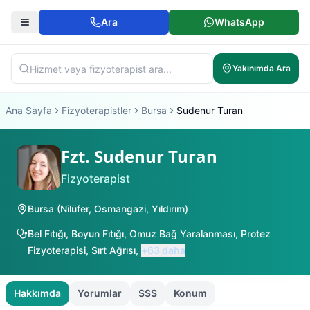
Ara
WhatsApp
Yakınımda Ara
Ana Sayfa
Fizyoterapistler
Bursa
Sudenur Turan
Fzt. Sudenur Turan
Fizyoterapist
Bursa
(
Nilüfer
,
Osmangazi
,
Yıldırım
)
Bel Fıtığı
,
Boyun Fıtığı
,
Omuz Bağ Yaralanması
,
Protez
Fizyoterapisi
,
Sırt Ağrısı
,
+
63
daha
Hakkımda
Yorumlar
SSS
Konum