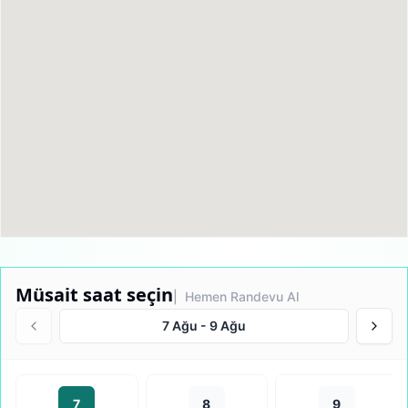
Müsait saat seçin
| Hemen Randevu Al
7 Ağu
-
9 Ağu
7
8
9