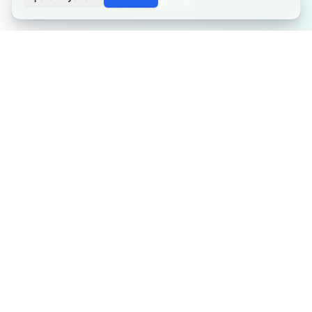
Randevu Al
İçerikler bilgilendirme amaçlıdır. Tedavi planlaması için
mutlaka doktorunuza danışınız. Kişiye göre değişiklik
gösterebilir.
Özel Fizyoterapist
Profesyonel fizyoterapi ve rehabilitasyon hizmetleri ile sağlığınız
için buradayız.