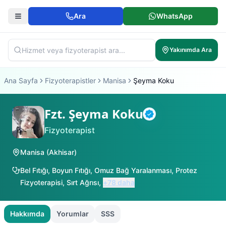
Ara
WhatsApp
Yakınımda Ara
Ana Sayfa
Fizyoterapistler
Manisa
Şeyma Koku
Fzt. Şeyma Koku
Doğrulanmış
Fizyoterapist
Manisa
(
Akhisar
)
Bel Fıtığı
,
Boyun Fıtığı
,
Omuz Bağ Yaralanması
,
Protez
Fizyoterapisi
,
Sırt Ağrısı
,
+
78
daha
Hakkımda
Yorumlar
SSS