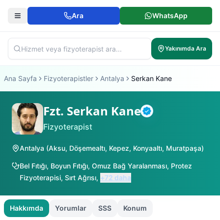
Ara
WhatsApp
Yakınımda Ara
Ana Sayfa
Fizyoterapistler
Antalya
Serkan Kane
Fzt. Serkan Kane
Doğrulanmış
Fizyoterapist
Antalya
(
Aksu
,
Döşemealtı
,
Kepez
,
Konyaaltı
,
Muratpaşa
)
Bel Fıtığı
,
Boyun Fıtığı
,
Omuz Bağ Yaralanması
,
Protez
Fizyoterapisi
,
Sırt Ağrısı
,
+
72
daha
Hakkımda
Yorumlar
SSS
Konum