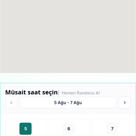
Müsait saat seçin
| Hemen Randevu Al
5 Ağu
-
7 Ağu
5
6
7