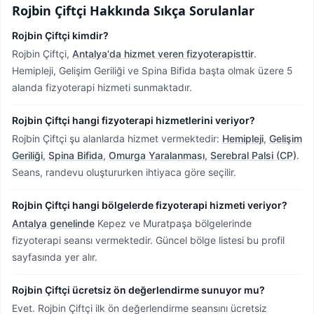
Rojbin Çiftçi
Hakkında Sıkça Sorulanlar
Rojbin Çiftçi kimdir?
Rojbin Çiftçi,
Antalya'da hizmet veren fizyoterapisttir
.
Hemipleji, Gelişim Geriliği ve Spina Bifida başta olmak üzere 5
alanda fizyoterapi hizmeti sunmaktadır.
Rojbin Çiftçi hangi fizyoterapi hizmetlerini veriyor?
Rojbin Çiftçi şu alanlarda hizmet vermektedir:
Hemipleji
,
Gelişim
Geriliği
,
Spina Bifida
,
Omurga Yaralanması
,
Serebral Palsi (CP)
.
Seans, randevu oluştururken ihtiyaca göre seçilir.
Rojbin Çiftçi hangi bölgelerde fizyoterapi hizmeti veriyor?
Antalya genelinde
Kepez ve Muratpaşa bölgelerinde
fizyoterapi seansı vermektedir.
Güncel bölge listesi bu profil
sayfasında yer alır.
Rojbin Çiftçi ücretsiz ön değerlendirme sunuyor mu?
Evet. Rojbin Çiftçi ilk ön değerlendirme seansını ücretsiz