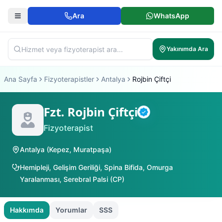
Ara
WhatsApp
Yakınımda Ara
Ana Sayfa
Fizyoterapistler
Antalya
Rojbin Çiftçi
Fzt. Rojbin Çiftçi
Doğrulanmış
Fizyoterapist
Antalya
(
Kepez
,
Muratpaşa
)
Hemipleji
,
Gelişim Geriliği
,
Spina Bifida
,
Omurga
Yaralanması
,
Serebral Palsi (CP)
Hakkımda
Yorumlar
SSS