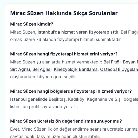
Mirac Süzen
Hakkında Sıkça Sorulanlar
Mirac Süzen kimdir?
Mirac Süzen,
İstanbul'da hizmet veren fizyoterapisttir
.
Bel Fıtığ
olmak üzere 76 alanda fizyoterapi hizmeti sunmaktadır.
Mirac Süzen hangi fizyoterapi hizmetlerini veriyor?
Mirac Süzen şu alanlarda hizmet vermektedir:
Bel Fıtığı
,
Boyun F
Sırt Ağrısı
,
Bel Ağrısı
,
Kinezyolojik Bantlama
,
Osteopati Uygulam
oluştururken ihtiyaca göre seçilir.
Mirac Süzen hangi bölgelerde fizyoterapi hizmeti veriyor?
İstanbul genelinde
Beşiktaş, Kadıköy, Kağıthane ve Şişli bölgele
listesi bu profil sayfasında yer alır.
Mirac Süzen ücretsiz ön değerlendirme sunuyor mu?
Evet. Mirac Süzen ilk ön değerlendirme seansını ücretsiz sunma
sayfasındaki takvim üzerinden oluşturulabilir.