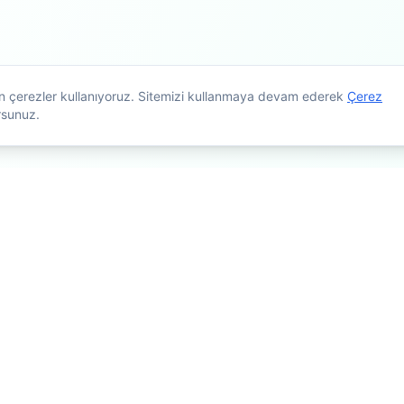
çin çerezler kullanıyoruz. Sitemizi kullanmaya devam ederek
Çerez
rsunuz.
maçlıdır. Tedavi planlaması için mutlaka doktorunuza danışınız. Kişiye g
Popüler Şehirler
Platform
İstanbul
Ana Sayfa
Ankara
Fizyoterapi