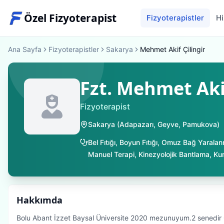
Özel Fizyoterapist
Fizyoterapistler
Hi
Ana Sayfa
Fizyoterapistler
Sakarya
Mehmet Akif Çilingir
Fzt. Mehmet Akif
Fizyoterapist
Sakarya
(
Adapazarı
,
Geyve
,
Pamukova
)
Bel Fıtığı
,
Boyun Fıtığı
,
Omuz Bağ Yaralan
Manuel Terapi
,
Kinezyolojik Bantlama
,
Ku
Hakkımda
Bolu Abant İzzet Baysal Üniversite 2020 mezunuyum.2 senedir