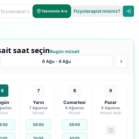
Fizyoterapist misiniz?
Yakınımda Ara
ait saat seçin
Bugün müsait
6 Ağu
-
9 Ağu
6
7
8
9
ugün
Yarın
Cumartesi
Pazar
ğustos
7 Ağustos
8 Ağustos
9 Ağustos
üsait
Müsait
Müsait
Müsait değil
9:00
09:00
09:00
0:05
10:05
10:05