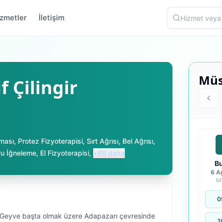
zmetler
İletişim
Müs
 Çilingir
ması
,
Protez Fizyoterapisi
,
Sırt Ağrısı
,
Bel Ağrısı
,
ru İğneleme
,
El Fizyoterapisi
,
+
69
daha
B
6 A
M
0
 Geyve başta olmak üzere Adapazarı çevresinde
1