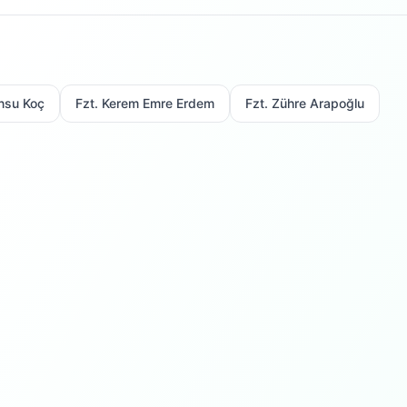
nsu Koç
Fzt. Kerem Emre Erdem
Fzt. Zühre Arapoğlu