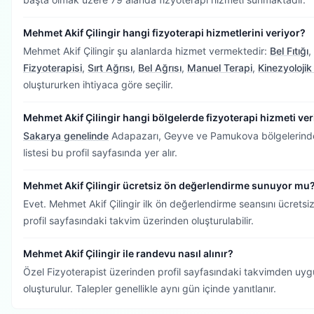
Mehmet Akif Çilingir hangi fizyoterapi hizmetlerini veriyor?
Mehmet Akif Çilingir şu alanlarda hizmet vermektedir:
Bel Fıtığı
,
Fizyoterapisi
,
Sırt Ağrısı
,
Bel Ağrısı
,
Manuel Terapi
,
Kinezyoloji
oluştururken ihtiyaca göre seçilir.
Mehmet Akif Çilingir hangi bölgelerde fizyoterapi hizmeti ver
Sakarya genelinde
Adapazarı, Geyve ve Pamukova bölgelerinde 
listesi bu profil sayfasında yer alır.
Mehmet Akif Çilingir ücretsiz ön değerlendirme sunuyor mu
Evet. Mehmet Akif Çilingir ilk ön değerlendirme seansını ücret
profil sayfasındaki takvim üzerinden oluşturulabilir.
Mehmet Akif Çilingir ile randevu nasıl alınır?
Özel Fizyoterapist üzerinden profil sayfasındaki takvimden uygu
oluşturulur. Talepler genellikle aynı gün içinde yanıtlanır.