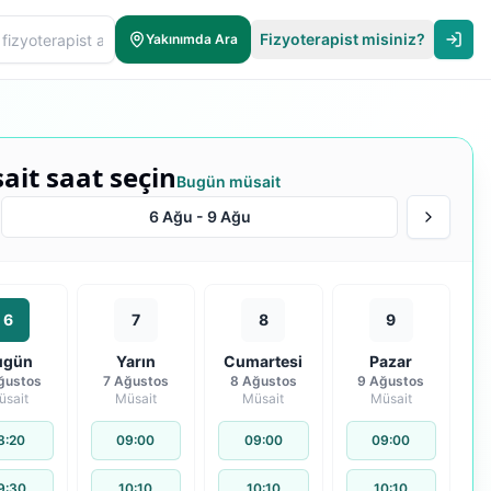
Fizyoterapist misiniz?
Yakınımda Ara
ait saat seçin
Bugün müsait
6 Ağu
-
9 Ağu
6
7
8
9
ugün
Yarın
Cumartesi
Pazar
ğustos
7 Ağustos
8 Ağustos
9 Ağustos
üsait
Müsait
Müsait
Müsait
8:20
09:00
09:00
09:00
9:30
10:10
10:10
10:10