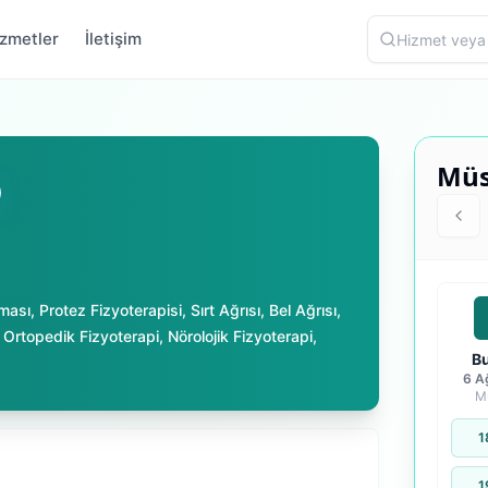
zmetler
İletişim
Müs
oğrulanmış
ması
,
Protez Fizyoterapisi
,
Sırt Ağrısı
,
Bel Ağrısı
,
,
Ortopedik Fizyoterapi
,
Nörolojik Fizyoterapi
,
B
6 A
M
1
1