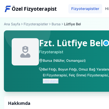
Özel Fizyoterapist
Fizyoterapistler
Hi
Ana Sayfa
Fizyoterapistler
Bursa
Lütfiye Bel
Fzt. Lütfiye Bel
D
Fizyoterapist
Bursa
(
Nilüfer
,
Osmangazi
)
Bel Fıtığı
,
Boyun Fıtığı
,
Omuz Bağ Yaralan
El Fizyoterapisi
,
Felç (İnme) Fizyoterapisi
+
60
daha
Hakkımda