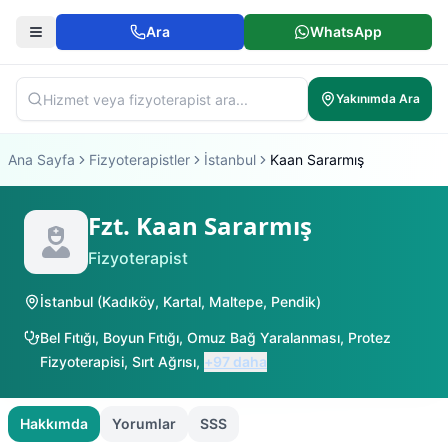
Ara
WhatsApp
Yakınımda Ara
Ana Sayfa
Fizyoterapistler
İstanbul
Kaan Sararmış
Fzt. Kaan Sararmış
Fizyoterapist
İstanbul
(
Kadıköy
,
Kartal
,
Maltepe
,
Pendik
)
Bel Fıtığı
,
Boyun Fıtığı
,
Omuz Bağ Yaralanması
,
Protez
Fizyoterapisi
,
Sırt Ağrısı
,
+
97
daha
Hakkımda
Yorumlar
SSS