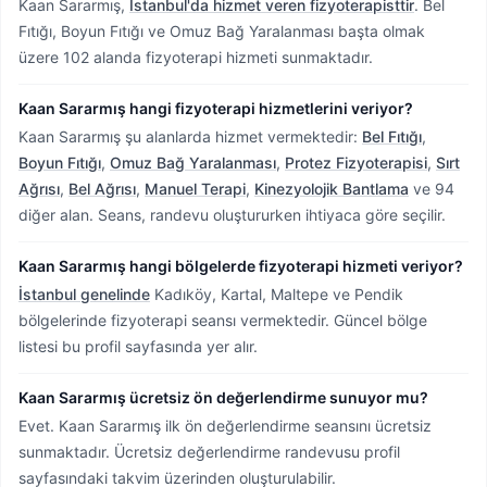
Kaan Sararmış,
İstanbul'da hizmet veren fizyoterapisttir
.
Bel
Fıtığı, Boyun Fıtığı ve Omuz Bağ Yaralanması başta olmak
üzere 102 alanda fizyoterapi hizmeti sunmaktadır.
Kaan Sararmış hangi fizyoterapi hizmetlerini veriyor?
Kaan Sararmış şu alanlarda hizmet vermektedir:
Bel Fıtığı
,
Boyun Fıtığı
,
Omuz Bağ Yaralanması
,
Protez Fizyoterapisi
,
Sırt
Ağrısı
,
Bel Ağrısı
,
Manuel Terapi
,
Kinezyolojik Bantlama
ve 94
diğer alan. Seans, randevu oluştururken ihtiyaca göre seçilir.
Kaan Sararmış hangi bölgelerde fizyoterapi hizmeti veriyor?
İstanbul genelinde
Kadıköy, Kartal, Maltepe ve Pendik
bölgelerinde fizyoterapi seansı vermektedir.
Güncel bölge
listesi bu profil sayfasında yer alır.
Kaan Sararmış ücretsiz ön değerlendirme sunuyor mu?
Evet. Kaan Sararmış ilk ön değerlendirme seansını ücretsiz
sunmaktadır. Ücretsiz değerlendirme randevusu profil
sayfasındaki takvim üzerinden oluşturulabilir.