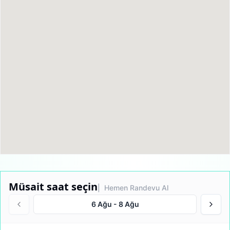
Müsait saat seçin
| Hemen Randevu Al
6 Ağu
-
8 Ağu