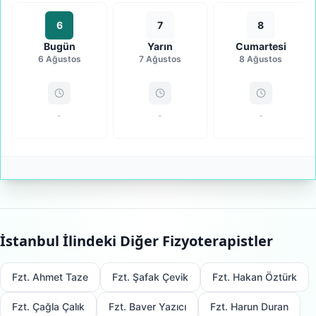
6
7
8
Bugün
Yarın
Cumartesi
6 Ağustos
7 Ağustos
8 Ağustos
-
-
-
İstanbul
İlindeki Diğer Fizyoterapistler
Fzt. Ahmet Taze
Fzt. Şafak Çevik
Fzt. Hakan Öztürk
Fzt. Çağla Çalık
Fzt. Baver Yazıcı
Fzt. Harun Duran