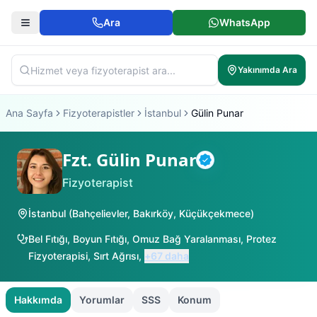
Ara
WhatsApp
Yakınımda Ara
Ana Sayfa
Fizyoterapistler
İstanbul
Gülin Punar
Fzt. Gülin Punar
Doğrulanmış
Fizyoterapist
İstanbul
(
Bahçelievler
,
Bakırköy
,
Küçükçekmece
)
Bel Fıtığı
,
Boyun Fıtığı
,
Omuz Bağ Yaralanması
,
Protez
Fizyoterapisi
,
Sırt Ağrısı
,
+
67
daha
Hakkımda
Yorumlar
SSS
Konum