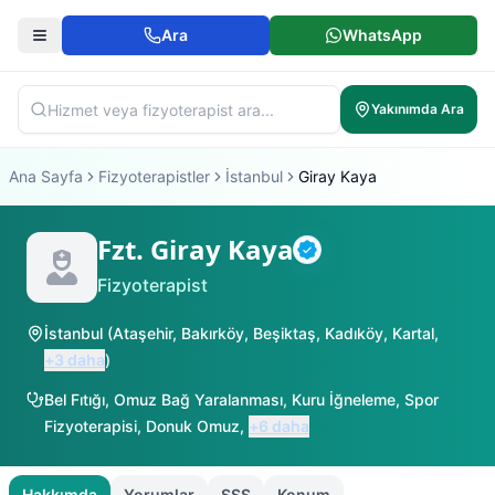
Ara
WhatsApp
Yakınımda Ara
Ana Sayfa
Fizyoterapistler
İstanbul
Giray Kaya
Fzt. Giray Kaya
Doğrulanmış
Fizyoterapist
İstanbul
(
Ataşehir
,
Bakırköy
,
Beşiktaş
,
Kadıköy
,
Kartal
,
+
3
daha
)
Bel Fıtığı
,
Omuz Bağ Yaralanması
,
Kuru İğneleme
,
Spor
Fizyoterapisi
,
Donuk Omuz
,
+
6
daha
Hakkımda
Yorumlar
SSS
Konum