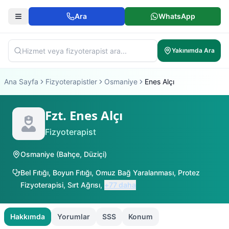
Ara
WhatsApp
Yakınımda Ara
Ana Sayfa
Fizyoterapistler
Osmaniye
Enes Alçı
Fzt. Enes Alçı
Fizyoterapist
Osmaniye
(
Bahçe
,
Düziçi
)
Bel Fıtığı
,
Boyun Fıtığı
,
Omuz Bağ Yaralanması
,
Protez
Fizyoterapisi
,
Sırt Ağrısı
,
+
77
daha
Hakkımda
Yorumlar
SSS
Konum