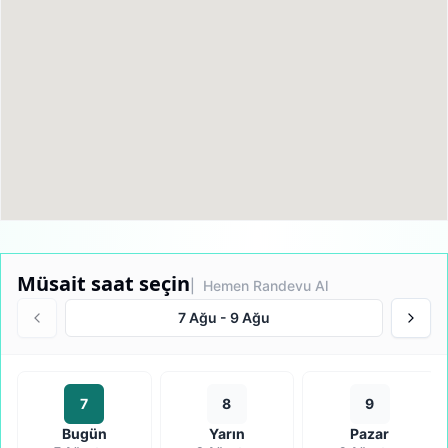
Müsait saat seçin
| Hemen Randevu Al
7 Ağu
-
9 Ağu
7
8
9
Bugün
Yarın
Pazar