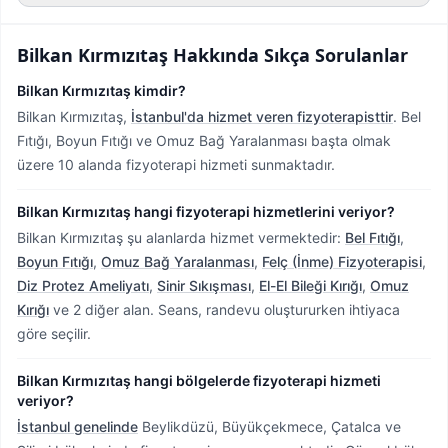
Bilkan Kırmızıtaş
Hakkında Sıkça Sorulanlar
Bilkan Kırmızıtaş kimdir?
Bilkan Kırmızıtaş,
İstanbul'da hizmet veren fizyoterapisttir
.
Bel
Fıtığı, Boyun Fıtığı ve Omuz Bağ Yaralanması başta olmak
üzere 10 alanda fizyoterapi hizmeti sunmaktadır.
Bilkan Kırmızıtaş hangi fizyoterapi hizmetlerini veriyor?
Bilkan Kırmızıtaş şu alanlarda hizmet vermektedir:
Bel Fıtığı
,
Boyun Fıtığı
,
Omuz Bağ Yaralanması
,
Felç (İnme) Fizyoterapisi
,
Diz Protez Ameliyatı
,
Sinir Sıkışması
,
El-El Bileği Kırığı
,
Omuz
Kırığı
ve 2 diğer alan. Seans, randevu oluştururken ihtiyaca
göre seçilir.
Bilkan Kırmızıtaş hangi bölgelerde fizyoterapi hizmeti
veriyor?
İstanbul genelinde
Beylikdüzü, Büyükçekmece, Çatalca ve