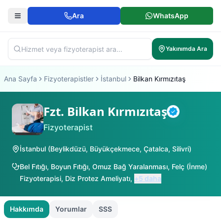
Ara
WhatsApp
Yakınımda Ara
Ana Sayfa
Fizyoterapistler
İstanbul
Bilkan Kırmızıtaş
Fzt. Bilkan Kırmızıtaş
Doğrulanmış
Fizyoterapist
İstanbul
(
Beylikdüzü
,
Büyükçekmece
,
Çatalca
,
Silivri
)
Bel Fıtığı
,
Boyun Fıtığı
,
Omuz Bağ Yaralanması
,
Felç (İnme)
Fizyoterapisi
,
Diz Protez Ameliyatı
,
+
5
daha
Hakkımda
Yorumlar
SSS