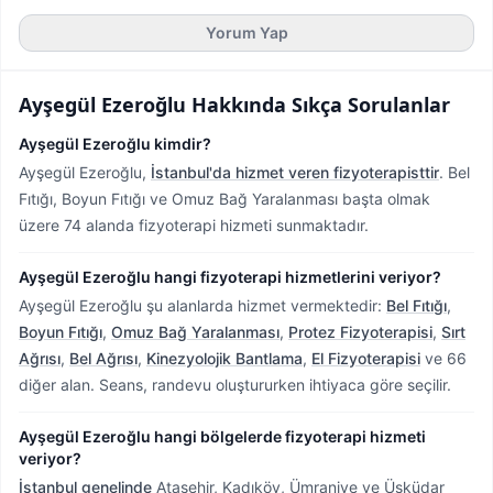
Yorum Yap
Ayşegül Ezeroğlu
Hakkında Sıkça Sorulanlar
Ayşegül Ezeroğlu kimdir?
Ayşegül Ezeroğlu,
İstanbul'da hizmet veren fizyoterapisttir
.
Bel
Fıtığı, Boyun Fıtığı ve Omuz Bağ Yaralanması başta olmak
üzere 74 alanda fizyoterapi hizmeti sunmaktadır.
Ayşegül Ezeroğlu hangi fizyoterapi hizmetlerini veriyor?
Ayşegül Ezeroğlu şu alanlarda hizmet vermektedir:
Bel Fıtığı
,
Boyun Fıtığı
,
Omuz Bağ Yaralanması
,
Protez Fizyoterapisi
,
Sırt
Ağrısı
,
Bel Ağrısı
,
Kinezyolojik Bantlama
,
El Fizyoterapisi
ve 66
diğer alan. Seans, randevu oluştururken ihtiyaca göre seçilir.
Ayşegül Ezeroğlu hangi bölgelerde fizyoterapi hizmeti
veriyor?
İstanbul genelinde
Ataşehir, Kadıköy, Ümraniye ve Üsküdar