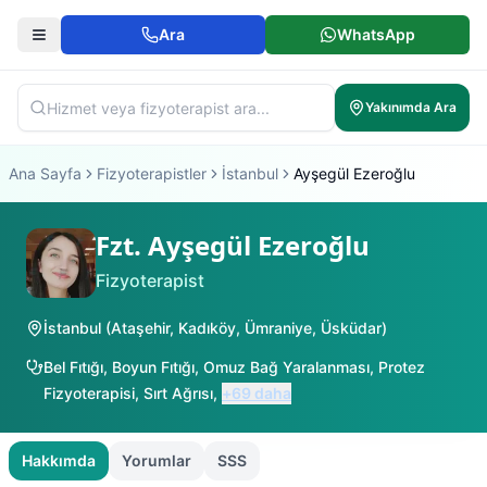
Ara
WhatsApp
Yakınımda Ara
Ana Sayfa
Fizyoterapistler
İstanbul
Ayşegül Ezeroğlu
Fzt. Ayşegül Ezeroğlu
Fizyoterapist
İstanbul
(
Ataşehir
,
Kadıköy
,
Ümraniye
,
Üsküdar
)
Bel Fıtığı
,
Boyun Fıtığı
,
Omuz Bağ Yaralanması
,
Protez
Fizyoterapisi
,
Sırt Ağrısı
,
+
69
daha
Hakkımda
Yorumlar
SSS