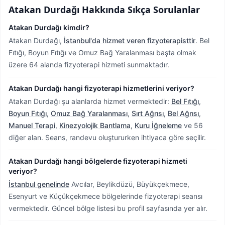
Atakan Durdağı
Hakkında Sıkça Sorulanlar
Atakan Durdağı kimdir?
Atakan Durdağı,
İstanbul'da hizmet veren fizyoterapisttir
.
Bel
Fıtığı, Boyun Fıtığı ve Omuz Bağ Yaralanması başta olmak
üzere 64 alanda fizyoterapi hizmeti sunmaktadır.
Atakan Durdağı hangi fizyoterapi hizmetlerini veriyor?
Atakan Durdağı şu alanlarda hizmet vermektedir:
Bel Fıtığı
,
Boyun Fıtığı
,
Omuz Bağ Yaralanması
,
Sırt Ağrısı
,
Bel Ağrısı
,
Manuel Terapi
,
Kinezyolojik Bantlama
,
Kuru İğneleme
ve 56
diğer alan. Seans, randevu oluştururken ihtiyaca göre seçilir.
Atakan Durdağı hangi bölgelerde fizyoterapi hizmeti
veriyor?
İstanbul genelinde
Avcılar, Beylikdüzü, Büyükçekmece,
Esenyurt ve Küçükçekmece bölgelerinde fizyoterapi seansı
vermektedir.
Güncel bölge listesi bu profil sayfasında yer alır.