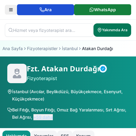
Ara
WhatsApp
Yakınımda Ara
Ana Sayfa
Fizyoterapistler
İstanbul
Atakan Durdağı
Fzt. Atakan Durdağı
Doğrulanmış
Fizyoterapist
İstanbul
(
Avcılar
,
Beylikdüzü
,
Büyükçekmece
,
Esenyurt
,
Küçükçekmece
)
Bel Fıtığı
,
Boyun Fıtığı
,
Omuz Bağ Yaralanması
,
Sırt Ağrısı
,
Bel Ağrısı
,
+
59
daha
Hakkımda
Yorumlar
SSS
Konum