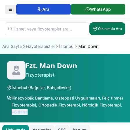
Ara
WhatsApp
Yakınımda Ara
Ana Sayfa
Fizyoterapistler
İstanbul
Man Down
Fzt. Man Down
Fizyoterapist
İstanbul
(
Bağcılar
,
Bahçelievler
)
Kinezyolojik Bantlama
,
Osteopati Uygulamaları
,
Felç (İnme)
Fizyoterapisi
,
Ortopedik Fizyoterapi
,
Nörolojik Fizyoterapi
,
+
6
daha
Hakkımda
Yorumlar
SSS
Konum