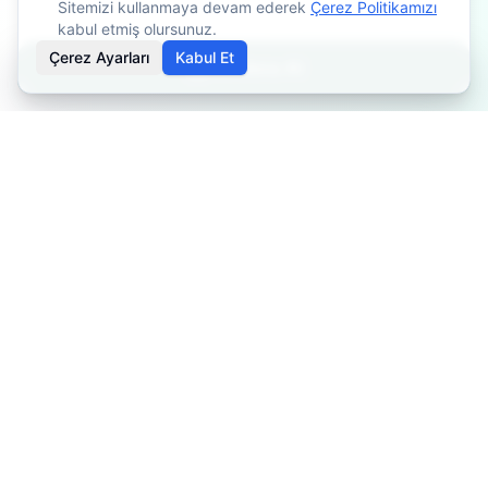
Sitemizi kullanmaya devam ederek
Çerez Politikamızı
kabul etmiş olursunuz.
Çerez Ayarları
Kabul Et
Randevu Al
İçerikler bilgilendirme amaçlıdır. Tedavi planlaması için
mutlaka doktorunuza danışınız. Kişiye göre değişiklik
gösterebilir.
Özel Fizyoterapist
Profesyonel fizyoterapi ve rehabilitasyon hizmetleri ile sağlığınız
için buradayız.