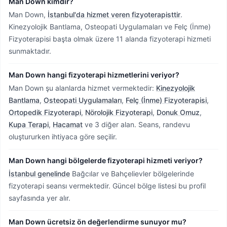
Man Down kimdir?
Man Down,
İstanbul'da hizmet veren fizyoterapisttir
.
Kinezyolojik Bantlama, Osteopati Uygulamaları ve Felç (İnme)
Fizyoterapisi başta olmak üzere 11 alanda fizyoterapi hizmeti
sunmaktadır.
Man Down hangi fizyoterapi hizmetlerini veriyor?
Man Down şu alanlarda hizmet vermektedir:
Kinezyolojik
Bantlama
,
Osteopati Uygulamaları
,
Felç (İnme) Fizyoterapisi
,
Ortopedik Fizyoterapi
,
Nörolojik Fizyoterapi
,
Donuk Omuz
,
Kupa Terapi
,
Hacamat
ve 3 diğer alan. Seans, randevu
oluştururken ihtiyaca göre seçilir.
Man Down hangi bölgelerde fizyoterapi hizmeti veriyor?
İstanbul genelinde
Bağcılar ve Bahçelievler bölgelerinde
fizyoterapi seansı vermektedir.
Güncel bölge listesi bu profil
sayfasında yer alır.
Man Down ücretsiz ön değerlendirme sunuyor mu?