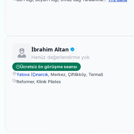
Fizyoterapist
İbrahim Altan
Doğrulanmış
Henüz değerlendirme yok
Ücretsiz ön görüşme seansı
Yalova
(
Çınarcık
,
Merkez
,
Çiftlikköy
,
Termal
)
Reformer
,
Klinik Pilates