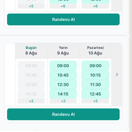
+
5
+
6
+
6
Randevu Al
Bugün
Yarın
Pazartesi
8 Ağu
9 Ağu
10 Ağu
09:00
09:00
09:00
10:45
10:45
10:15
12:30
12:30
11:30
14:15
14:15
12:45
+
2
+
2
+
5
Randevu Al