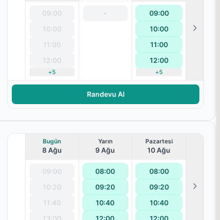
09:00
09:00
-
10:00
10:00
11:00
11:00
12:00
12:00
+
5
+
5
terapisi
Randevu Al
Bugün
Yarın
Pazartesi
8 Ağu
9 Ağu
10 Ağu
09:00
08:00
08:00
10:20
09:20
09:20
11:40
10:40
10:40
13:00
12:00
12:00
terapisi