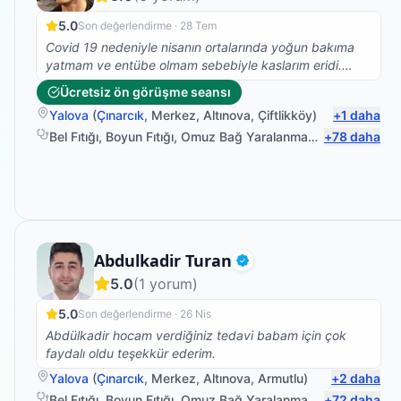
5.0
Son değerlendirme ·
28 Tem
Covid 19 nedeniyle nisanın ortalarında yoğun bakıma
yatmam ve entübe olmam sebebiyle kaslarım eridi.
Yoğun bakım süreci sonrasında ayaklarım ve sağ
Ücretsiz ön görüşme seansı
kolumu oynatamadığımı hissettim. Genel yayın
Yalova
(
Çınarcık
,
Merkez
,
Altınova
,
Çiftlikköy
)
+
1
daha
yönetmen yardımcım Özge Durmuş Sayın fizyoterapist
Emre Sayar beyefendiye ulaştı. Süratle tedavime
Bel Fıtığı
,
Boyun Fıtığı
,
Omuz Bağ Yaralanması
,
+
Protez Fizyo
78
daha
başlandı. Emre bey 35 gün gibi kısa bir sürede
yürümeme vesile oldu. Kendisine çok teşekkür ederim.
Teşekkür yazım ektedir. B. Hulusi Gürbüz Yelkenci.org
genel yayın yönetmeni
Fizyoterapist
Abdulkadir Turan
Doğrulanmış
5.0
(
1
yorum)
5.0
Son değerlendirme ·
26 Nis
Abdülkadir hocam verdiğiniz tedavi babam için çok
faydalı oldu teşekkür ederim.
Yalova
(
Çınarcık
,
Merkez
,
Altınova
,
Armutlu
)
+
2
daha
Bel Fıtığı
,
Boyun Fıtığı
,
Omuz Bağ Yaralanması
,
+
Protez Fizyo
72
daha