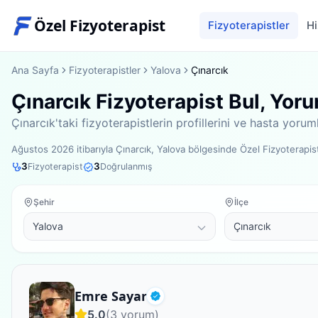
Özel Fizyoterapist
Fizyoterapistler
Hi
Ana Sayfa
Fizyoterapistler
Yalova
Çınarcık
Çınarcık Fizyoterapist Bul, Yor
Çınarcık'taki fizyoterapistlerin profillerini ve hasta yor
Ağustos 2026
itibarıyla
Çınarcık, Yalova bölgesinde
Özel Fizyoterapi
3
3
Fizyoterapist
Doğrulanmış
Şehir
İlçe
Fizyoterapist
Emre Sayar
Doğrulanmış
5.0
(
3
yorum)