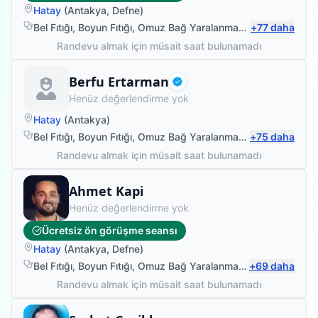
Hatay
(
Antakya
,
Defne
)
Bel Fıtığı
,
Boyun Fıtığı
,
Omuz Bağ Yaralanması
,
+
Protez Fizyote
77
daha
Randevu almak için müsait saat bulunamadı
Fizyoterapist
Berfu Ertarman
Doğrulanmış
Henüz değerlendirme yok
Hatay
(
Antakya
)
Bel Fıtığı
,
Boyun Fıtığı
,
Omuz Bağ Yaralanması
,
+
Protez Fizyote
75
daha
Randevu almak için müsait saat bulunamadı
Fizyoterapist
Ahmet Kapi
Henüz değerlendirme yok
Ücretsiz ön görüşme seansı
Hatay
(
Antakya
,
Defne
)
Bel Fıtığı
,
Boyun Fıtığı
,
Omuz Bağ Yaralanması
,
+
Protez Fizyote
69
daha
Randevu almak için müsait saat bulunamadı