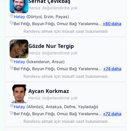
Fizyoterapist
Serhat Çevikbaş
Henüz değerlendirme yok
Hatay
(
Dörtyol
,
Erzin
,
Payas
)
Bel Fıtığı
,
Boyun Fıtığı
,
Omuz Bağ Yaralanması
,
+
Protez Fizyote
80
daha
Randevu almak için müsait saat bulunamadı
Fizyoterapist
Gözde Nur Tergip
Henüz değerlendirme yok
Hatay
(
İskenderun
,
Arsuz
)
Bel Fıtığı
,
Boyun Fıtığı
,
Omuz Bağ Yaralanması
,
+
Protez Fizyote
74
daha
Randevu almak için müsait saat bulunamadı
Fizyoterapist
Aycan Korkmaz
Henüz değerlendirme yok
Hatay
(
Altınözü
,
Antakya
,
Defne
,
Yayladağı
)
Bel Fıtığı
,
Boyun Fıtığı
,
Omuz Bağ Yaralanması
,
+
Protez Fizyote
72
daha
Randevu almak için müsait saat bulunamadı