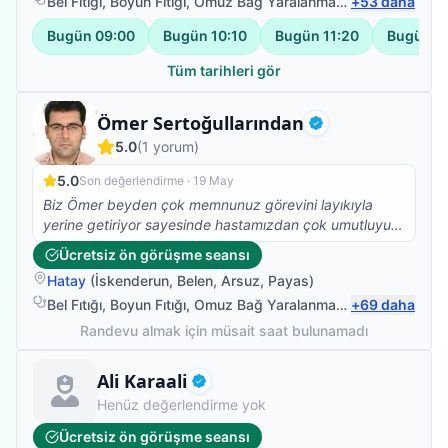
Bel Fıtığı
,
Boyun Fıtığı
,
Omuz Bağ Yaralanması
,
+
Sırt Ağrısı
53
daha
Bugün
09:00
Bugün
10:10
Bugün
11:20
Bugün
1
Tüm tarihleri gör
Fizyoterapist
Ömer Sertoğullarından
Doğrulanmış
5.0
(
1
yorum)
5.0
Son değerlendirme ·
19 May
Biz Ömer beyden çok memnunuz görevini layıkıyla
yerine getiriyor sayesinde hastamızdan çok umutluyuz,
önceden ayağının altında uyarı verince sadece
Ücretsiz ön görüşme seansı
parmaklarını oynatabilen hastamız şu an bacağını çekip
Hatay
(
İskenderun
,
Belen
,
Arsuz
,
Payas
)
itebiliyor, yakın zamanda daha güzel şeyler
yapacağımıza inanıyoruz.
Bel Fıtığı
,
Boyun Fıtığı
,
Omuz Bağ Yaralanması
,
+
Protez Fizyote
69
daha
Randevu almak için müsait saat bulunamadı
Fizyoterapist
Ali Karaali
Doğrulanmış
Henüz değerlendirme yok
Ücretsiz ön görüşme seansı