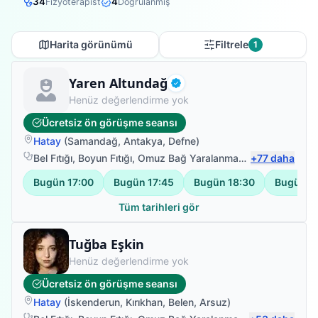
34
4
Fizyoterapist
Doğrulanmış
Harita görünümü
Filtrele
1
Fizyoterapist
Yaren Altundağ
Doğrulanmış
Henüz değerlendirme yok
Ücretsiz ön görüşme seansı
Hatay
(
Samandağ
,
Antakya
,
Defne
)
Bel Fıtığı
,
Boyun Fıtığı
,
Omuz Bağ Yaralanması
,
+
Protez Fizyote
77
daha
Bugün
17:00
Bugün
17:45
Bugün
18:30
Bugün
1
Tüm tarihleri gör
Fizyoterapist
Tuğba Eşkin
Henüz değerlendirme yok
Ücretsiz ön görüşme seansı
Hatay
(
İskenderun
,
Kırıkhan
,
Belen
,
Arsuz
)