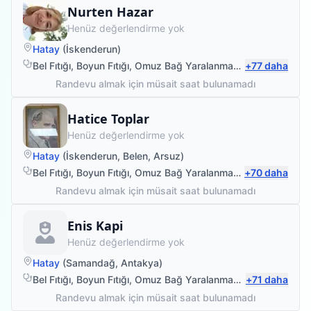
Fizyoterapist
Nurten Hazar
Henüz değerlendirme yok
Hatay
(
İskenderun
)
Bel Fıtığı
,
Boyun Fıtığı
,
Omuz Bağ Yaralanması
,
+
Protez Fizyote
77
daha
Randevu almak için müsait saat bulunamadı
Fizyoterapist
Hatice Toplar
Henüz değerlendirme yok
Hatay
(
İskenderun
,
Belen
,
Arsuz
)
Bel Fıtığı
,
Boyun Fıtığı
,
Omuz Bağ Yaralanması
,
+
Sırt Ağrısı
70
daha
Randevu almak için müsait saat bulunamadı
Fizyoterapist
Enis Kapi
Henüz değerlendirme yok
Hatay
(
Samandağ
,
Antakya
)
Bel Fıtığı
,
Boyun Fıtığı
,
Omuz Bağ Yaralanması
,
+
Protez Fizyote
71
daha
Randevu almak için müsait saat bulunamadı