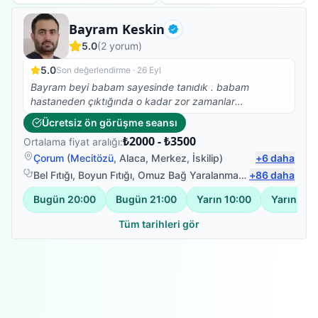
Fizyoterapist
Bayram Keskin
Doğrulanmış
5.0
(
2
yorum)
5.0
Son değerlendirme ·
26 Eyl
Bayram beyi babam sayesinde tanıdık . babam
hastaneden çıktığında o kadar zor zamanlar
geçiriyordu ki sol tarafı hissizdi oturamıyordu.
Ücretsiz ön görüşme seansı
trakeostomisi vardı ve nefes almada zorlanıyordu.
₺2000 - ₺3500
Ortalama fiyat aralığı:
Bayram bey'e ne kadar teşekkür etsek az. Uyguladığı
fizik tedavi ve nefes terapileri ile babam kısa sürede
Çorum
(
Mecitözü
,
Alaca
,
Merkez
,
İskilip
)
+
6
daha
ayaklandı üstelik bir hastaya nasıl moral verileceğini iyi
Bel Fıtığı
,
Boyun Fıtığı
,
Omuz Bağ Yaralanması
,
+
Protez Fizyote
86
daha
biliyor. Çok memnun kaldık sonsuz minnettarız
Bugün
20:00
Bugün
21:00
Yarın
10:00
Yarın
11:
Tüm tarihleri gör