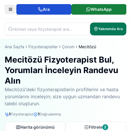
Ara
WhatsApp
Yakınımda Ara
Ana Sayfa
Fizyoterapistler
Çorum
Mecitözü
Mecitözü Fizyoterapist Bul,
Yorumları İnceleyin Randevu
Alın
Mecitözü'deki fizyoterapistlerin profillerini ve hasta
yorumlarını inceleyin; size uygun uzmandan randevu
talebi oluşturun.
1
1
Fizyoterapist
Doğrulanmış
Harita görünümü
Filtrele
2