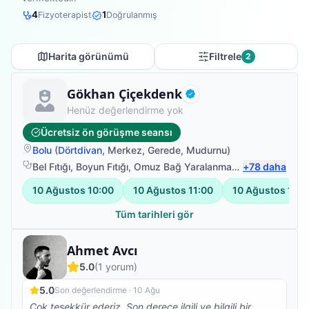
4
1
Fizyoterapist
Doğrulanmış
Harita görünümü
Filtrele
2
Fizyoterapist
Gökhan Çiçekdenk
Doğrulanmış
Henüz değerlendirme yok
Ücretsiz ön görüşme seansı
Bolu
(
Dörtdivan
,
Merkez
,
Gerede
,
Mudurnu
)
Bel Fıtığı
,
Boyun Fıtığı
,
Omuz Bağ Yaralanması
,
+
Protez Fizyote
78
daha
10 Ağustos
10:00
10 Ağustos
11:00
10 Ağustos
12:0
Tüm tarihleri gör
Fizyoterapist
Ahmet Avcı
5.0
(
1
yorum)
5.0
Son değerlendirme ·
10 Ağu
Çok teşekkür ederiz. Son derece ilgili ve bilgili bir