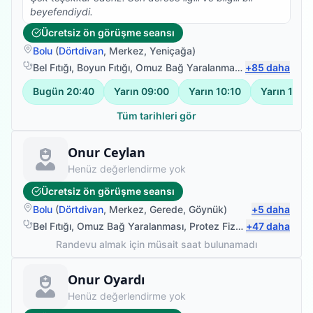
beyefendiydi.
Ücretsiz ön görüşme seansı
Bolu
(
Dörtdivan
,
Merkez
,
Yeniçağa
)
Bel Fıtığı
,
Boyun Fıtığı
,
Omuz Bağ Yaralanması
,
+
Protez Fizyote
85
daha
Bugün
20:40
Yarın
09:00
Yarın
10:10
Yarın
11:20
Tüm tarihleri gör
Fizyoterapist
Onur Ceylan
Henüz değerlendirme yok
Ücretsiz ön görüşme seansı
Bolu
(
Dörtdivan
,
Merkez
,
Gerede
,
Göynük
)
+
5
daha
Bel Fıtığı
,
Omuz Bağ Yaralanması
,
Protez Fizyoterapisi
+
47
daha
,
Manue
Randevu almak için müsait saat bulunamadı
Fizyoterapist
Onur Oyardı
Henüz değerlendirme yok