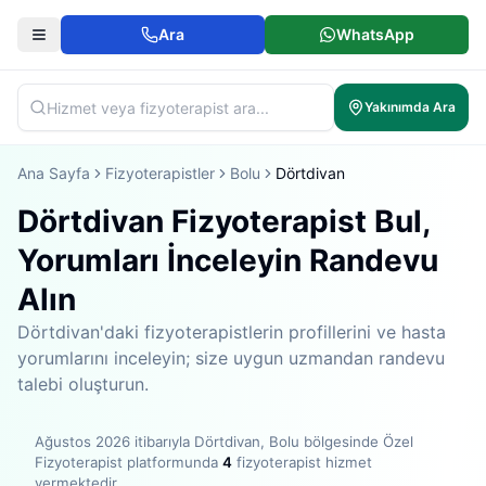
Ara
WhatsApp
Yakınımda Ara
Ana Sayfa
Fizyoterapistler
Bolu
Dörtdivan
Dörtdivan Fizyoterapist Bul,
Yorumları İnceleyin Randevu
Alın
Dörtdivan'daki fizyoterapistlerin profillerini ve hasta
yorumlarını inceleyin; size uygun uzmandan randevu
talebi oluşturun.
Ağustos 2026
itibarıyla
Dörtdivan, Bolu bölgesinde
Özel
Fizyoterapist platformunda
4
fizyoterapist hizmet
vermektedir
.