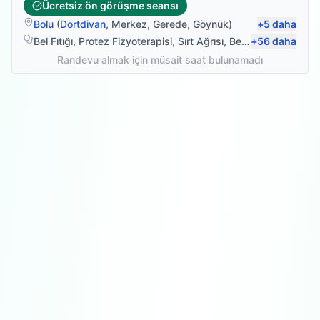
Ücretsiz ön görüşme seansı
Bolu
(
Dörtdivan
,
Merkez
,
Gerede
,
Göynük
)
+
5
daha
Bel Fıtığı
,
Protez Fizyoterapisi
,
Sırt Ağrısı
,
Bel Ağrısı
+
56
daha
Randevu almak için müsait saat bulunamadı