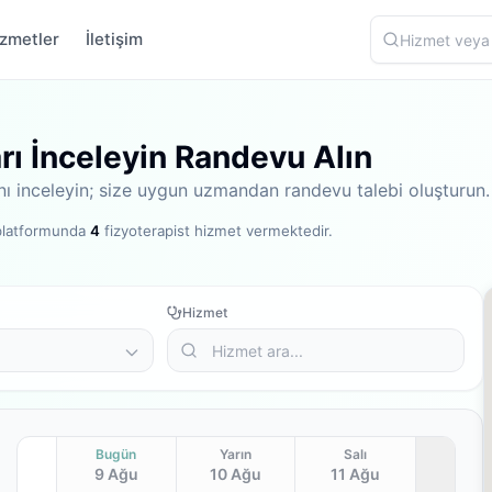
zmetler
İletişim
arı İnceleyin Randevu Alın
rını inceleyin; size uygun uzmandan randevu talebi oluşturun.
 platformunda
4
fizyoterapist hizmet vermektedir
.
Hizmet
Bugün
Yarın
Salı
9 Ağu
10 Ağu
11 Ağu