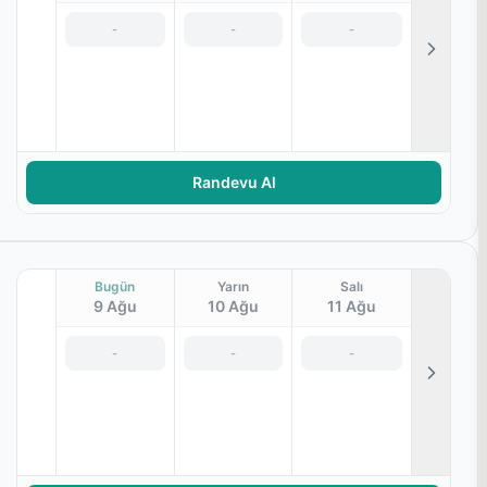
-
-
-
si
,
Spor Fizyoterapisi
Randevu Al
Bugün
Yarın
Salı
9 Ağu
10 Ağu
11 Ağu
-
-
-