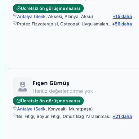
Ücretsiz ön görüşme seansı
Antalya
(
Serik
,
Akseki
,
Alanya
,
Aksu
)
+
15
daha
Protez Fizyoterapisi
,
Osteopati Uygulamaları
,
El Fizyoterapi
+
56
daha
Fizyoterapist
Figen Gümüş
Henüz değerlendirme yok
Ücretsiz ön görüşme seansı
Antalya
(
Serik
,
Konyaaltı
,
Muratpaşa
)
Bel Fıtığı
,
Boyun Fıtığı
,
Omuz Bağ Yaralanması
,
Sırt Ağrısı
+
21
daha