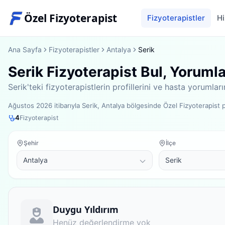
Özel Fizyoterapist
Fizyoterapistler
Hi
Ana Sayfa
Fizyoterapistler
Antalya
Serik
Serik Fizyoterapist Bul, Yoruml
Serik'teki fizyoterapistlerin profillerini ve hasta yorumla
Ağustos 2026
itibarıyla
Serik, Antalya bölgesinde
Özel Fizyoterapist
4
Fizyoterapist
Şehir
İlçe
Fizyoterapist
Duygu Yıldırım
Henüz değerlendirme yok