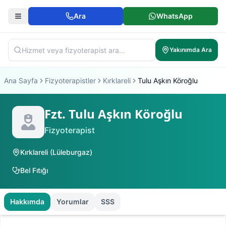
Ara
WhatsApp
Yakınımda Ara
Ana Sayfa
Fizyoterapistler
Kırklareli
Tulu Aşkın Köroğlu
Fzt. Tulu Aşkın Köroğlu
Fizyoterapist
Kırklareli
(
Lüleburgaz
)
Bel Fıtığı
Hakkımda
Yorumlar
SSS