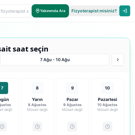
Fizyoterapist misiniz?
Yakınımda Ara
ait saat seçin
7 Ağu
-
10 Ağu
7
8
9
10
ugün
Yarın
Pazar
Pazartesi
ğustos
8 Ağustos
9 Ağustos
10 Ağustos
it değil
Müsait değil
Müsait değil
Müsait değil