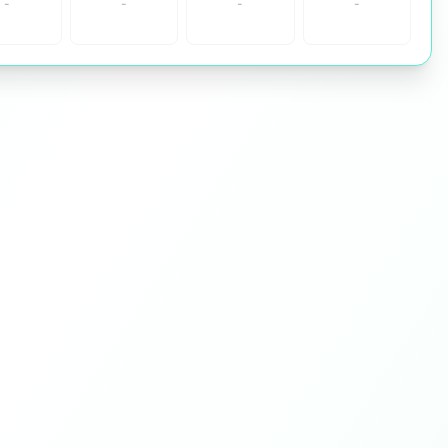
-
-
-
-