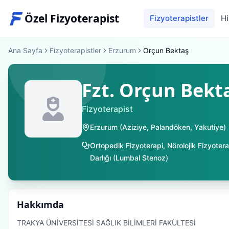
Özel Fizyoterapist
Fizyoterapistler
Hi
Ana Sayfa
Fizyoterapistler
Erzurum
Orçun Bektaş
Fzt. Orçun Bekt
Fizyoterapist
Erzurum
(
Aziziye
,
Palandöken
,
Yakutiye
)
Ortopedik Fizyoterapi
,
Nörolojik Fizyotera
Darlığı (Lumbal Stenoz)
Hakkımda
TRAKYA ÜNİVERSİTESİ SAĞLIK BİLİMLERİ FAKÜLTESİ