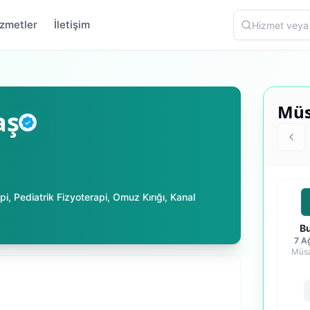
zmetler
İletişim
Müs
aş
Doğrulanmış
pi
,
Pediatrik Fizyoterapi
,
Omuz Kırığı
,
Kanal
B
7 A
Müsa