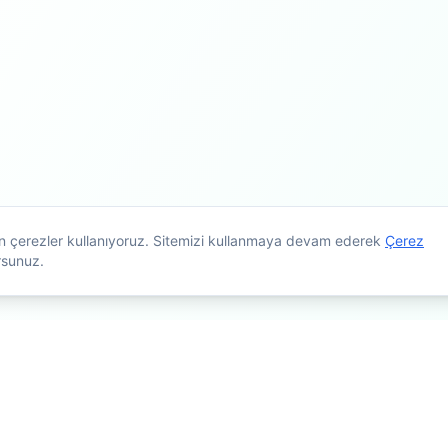
çin çerezler kullanıyoruz. Sitemizi kullanmaya devam ederek
Çerez
rsunuz.
maçlıdır. Tedavi planlaması için mutlaka doktorunuza danışınız. Kişiye g