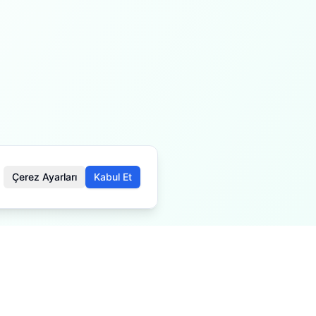
Çerez Ayarları
Kabul Et
öre değişiklik gösterebilir.